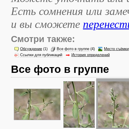
Есть сомнения или зам
и вы сможете
перенест
Смотри также:
Обсуждение
(1)
Все фото в группе
(4)
Место съёмки
Ссылки для публикаций
История определений
Все фото в группе