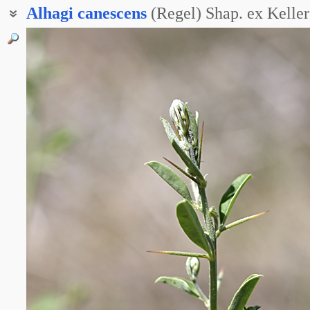
Alhagi
canescens
(Regel) Shap. ex Kelle
Верблюжья колючка седая