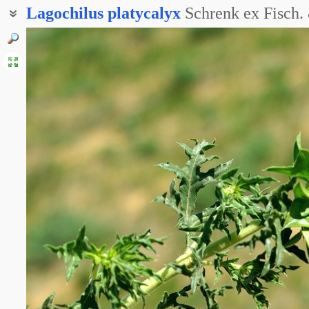
Lagochilus
platycalyx
Schrenk ex Fisch.
Зайцегуб широкочашечный
Заячья губа широкочашечная