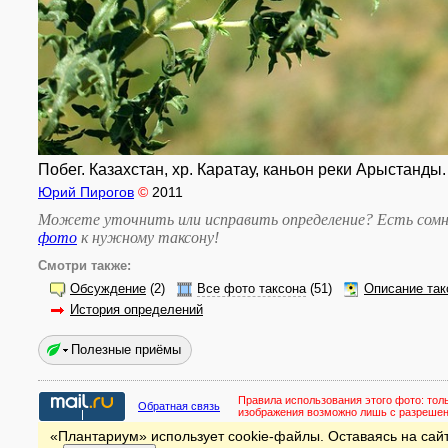
Побег. Казахстан, хр. Каратау, каньон реки Арыстанды.
Юрий Пирогов
©
2011
Можете уточнить или исправить определение? Есть сомн
фото
к нужному таксону
!
Смотри также:
Обсуждение
(2)
Все фото таксона
(51)
Описание так
История определений
Полезные приёмы
Правила использования этого фото:
тол
Обратная связь
изображения возможно лишь с разреше
«Плантариум» использует cookie-файлы. Оставаясь на сайт