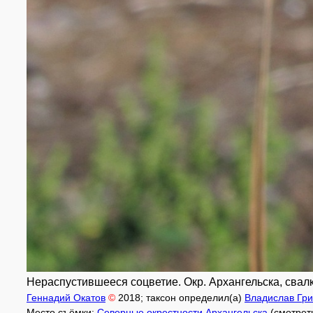
Нераспустившееся соцветие. Окр. Архангельска, свалк
Геннадий Окатов
©
2018
; таксон определил(а)
Владислав Гри
Место съёмки:
Северные окрестности Архангельска
(смотрет