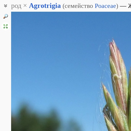
род
×
Agrotrigia
(
семейство
Poaceae
)
Агротригия