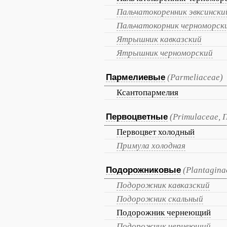
Пальчатокоренник эвксински
Пальчатокорник черноморск
Ятрышник кавказский
Ятрышник черноморский
Пармелиевые
(Parmeliaceae)
Ксантопармелия
Первоцветные
(Primulaceae,
Первоцвет холодный
Примула холодная
Подорожниковые
(Plantagina
Подорожник кавказский
Подорожник скальный
Подорожник чернеющий
Подорожник чернеющий