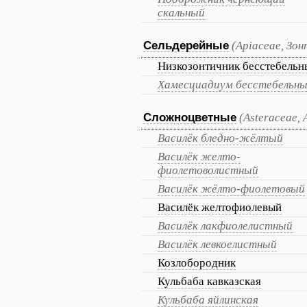
скальный
Сельдерейные
(Apiaceae, Зо
Низкозонтичник бесстебельн
Хамесциадиум бесстебельн
Сложноцветные
(Asteraceae,
Василёк бледно-жёлтый
Василёк желто-
фиолетоволистный
Василёк жёлто-фиолетовый
Василёк желтофиолевый
Василёк лакфиолелистный
Василёк левкоелистный
Козлобородник
Кульбаба кавказская
Кульбаба яйлинская