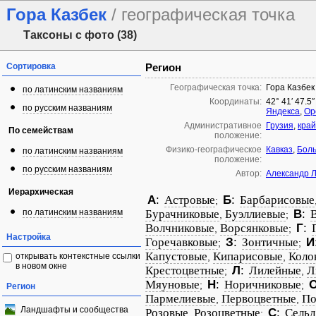
Гора Казбек
/ географическая точка
Таксоны с фото (38)
Сортировка
Регион
Географическая точка:
Гора Казбек
по латинским названиям
Координаты:
42° 41′ 47.5″
по русским названиям
Яндекса
,
Op
Административное
Грузия
,
кра
По семействам
положение:
Физико-географическое
Кавказ
,
Боль
по латинским названиям
положение:
по русским названиям
Автор:
Александр 
Иерархическая
А
:
Астровые
Б
:
Барбарисовые
;
по латинским названиям
Бурачниковые
Буэллиевые
В
:
,
;
Волчниковые
Ворсянковые
Г
:
,
;
Настройка
Горечавковые
З
:
Зонтичные
И
;
;
Капустовые
Кипарисовые
Коло
открывать контекстные ссылки
,
,
в новом окне
Крестоцветные
Л
:
Лилейные
Л
;
,
Мяуновые
Н
:
Норичниковые
;
;
Регион
Пармелиевые
Первоцветные
По
,
,
Ландшафты и сообщества
Розовые
Розоцветные
С
:
Сель
,
;