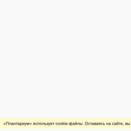
Обратная связь
«Плантариум» использует cookie-файлы. Оставаясь на сайте, вы