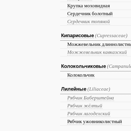
Крупка моховидная
Сердечник болотный
Сердечник топяной
Кипарисовые
(Cupressaceae)
Можжевельник длиннолистн
Можжевельник кавказский
Колокольчиковые
(Campanul
Колокольчик
Лилейные
(Liliaceae)
Рябчик Биберштейна
Рябчик жёлтый
Рябчик лагодехский
Рябчик ужовниколистный