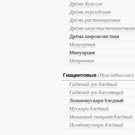
Дрёма Буассье
Дрёма персидская
Дрёма растопыренная
Дрёма шерстисточашечкова
Дрёма широколистная
Минуартия
Минуарция
Мокричник
Гиацинтовые
(Hyacinthaceae)
Гадючий лук бледный
Гадючий лук блестящий
Ложномускари бледный
Мускари бледный
Мышиный гиацинт бледный
Псевдомускари бледный