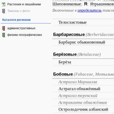
Шиповниковые
Я
:
Ятрышников
;
Растения и лишайники
Включенные в
определитель
таксо
Таксоны с фото
Каталоги регионов
Телосхистовые
административных
Барбарисовые
(Berberidaceae
физико-географических
Барбарис обыкновенный
Берёзовые
(Betulaceae)
Берёза
Бобовые
(Fabaceae, Мотыльк
Астрагал Маршалла
Астрагал обнажённый
Астрагал терекский
Астраканта обнажённая
Остролодочник албанский