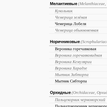
Мелантиевые
(Melanthiaceae,
Кукольник
Чемерица зелёная
Чемерица Лобеля
Чемерица обыкновенная
Норичниковые
(Scrophulariac
Вероника горечавковая
Вероника горечавковидная
Вероника Кемулярии
Вероника Харадзе
Мытник Зибторпа
Мытник Сибторпа
Орхидные
(Orchidaceae, Орх
Пальцекорник черноморский
Пальчатокоренник черномор