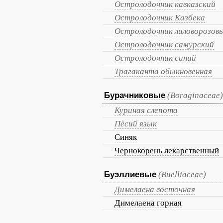
Остролодочник кавказский
Остролодочник Казбека
Остролодочник лиловорозов
Остролодочник самурский
Остролодочник синий
Трагаканта обыкновенная
Бурачниковые
(Boraginaceae)
Куриная слепота
Пёсий язык
Синяк
Чернокорень лекарственный
Буэллиевые
(Buelliaceae)
Димелаена восточная
Димелаена горная