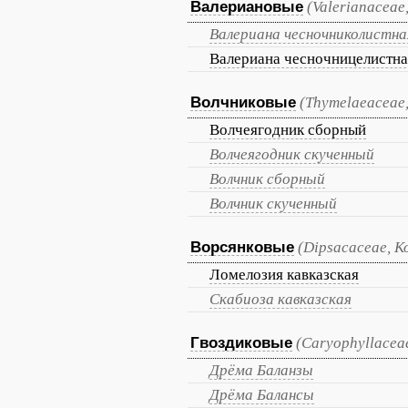
Валериановые
(Valerianaceae
Валериана чесночниколистна
Валериана чесночницелистна
Волчниковые
(Thymelaeaceae
Волчеягодник сборный
Волчеягодник скученный
Волчник сборный
Волчник скученный
Ворсянковые
(Dipsacaceae, 
Ломелозия кавказская
Скабиоза кавказская
Гвоздиковые
(Caryophyllacea
Дрёма Баланзы
Дрёма Балансы