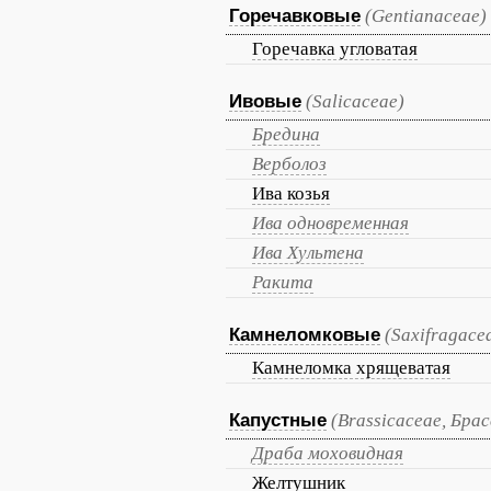
Горечавковые
(Gentianaceae)
Горечавка угловатая
Ивовые
(Salicaceae)
Бредина
Верболоз
Ива козья
Ива одновременная
Ива Хультена
Ракита
Камнеломковые
(Saxifragace
Камнеломка хрящеватая
Капустные
(Brassicaceae, Бр
Драба моховидная
Желтушник