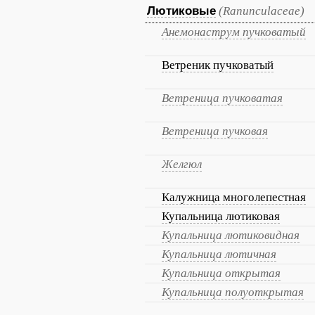
Лютиковые
(Ranunculaceae)
Анемонаструм пучковатый
Ветреник пучковатый
Ветреница пучковатая
Ветреница пучковая
Желгюл
Калужница многолепестная
Купальница лютиковая
Купальница лютиковидная
Купальница лютичная
Купальница открытая
Купальница полуоткрытая