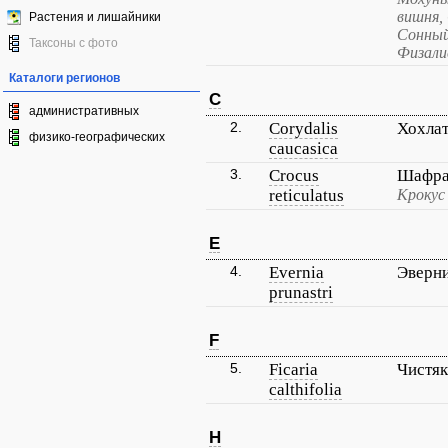
вишня,
Растения и лишайники
Сонный
Таксоны с фото
Физали
Каталоги регионов
C
административных
2.
Corydalis
Хохлат
физико-географических
caucasica
3.
Crocus
Шафра
reticulatus
Крокус
E
4.
Evernia
Эверни
prunastri
F
5.
Ficaria
Чистя
calthifolia
H