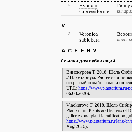
6.
Hypnum
Гипну
cupressiforme
кипари
V
7.
Veronica
Верони
sublobata
почтил
A
C
E
F
H
V
Ссылки для публикаций
Винокурова Т. 2018. Щель Сибир
// Плантариум. Растения и лиш
открытый онлайн атлас и опред
URL:
https://www.plantarium.ru/pa
06.08.2026).
Vinokurova T. 2018. Щель Сибирска
Plantarium. Plants and lichens of R
galleries and plant identification g
https://www.plantarium.ru/lang/en/p
Aug 2026).