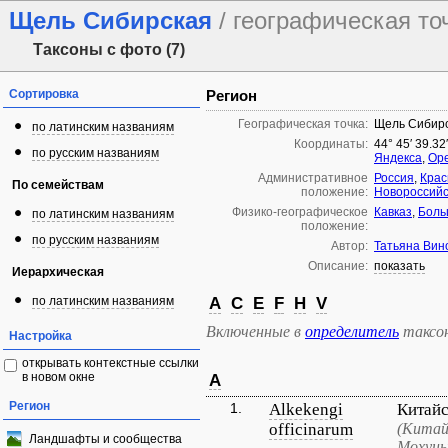
Щель Сибирская
/ географическая то
Таксоны с фото (7)
Сортировка
Регион
Географическая точка:
Щель Сибир
по латинским названиям
Координаты:
44° 45′ 39.32
по русским названиям
Яндекса
,
Ope
Административное
Россия
,
Крас
По семействам
положение:
Новороссийс
Физико-географическое
Кавказ
,
Боль
по латинским названиям
положение:
по русским названиям
Автор:
Татьяна Вин
Описание:
показать
Иерархическая
по латинским названиям
A
C
E
F
H
V
Включенные в
определитель
таксо
Настройка
открывать контекстные ссылки
в новом окне
A
Регион
1.
Alkekengi
Китайс
officinarum
(Китай
Ландшафты и сообщества
Мохунь