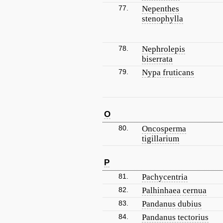
77.
Nepenthes
stenophylla
78.
Nephrolepis
biserrata
79.
Nypa fruticans
O
80.
Oncosperma
tigillarium
P
81.
Pachycentria
82.
Palhinhaea cernua
83.
Pandanus dubius
84.
Pandanus tectorius