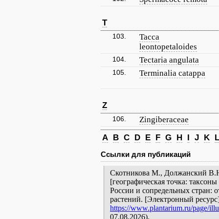
T
103.
Tacca
leontopetaloides
104.
Tectaria angulata
105.
Terminalia catappa
Z
106.
Zingiberaceae
A
B
C
D
E
F
G
H
I
J
K
Ссылки для публикаций
Скотникова М., Должанский В.
[географическая точка: таксоны
России и сопредельных стран: 
растений. [Электронный ресурс
https://www.plantarium.ru/page/illu
07.08.2026).