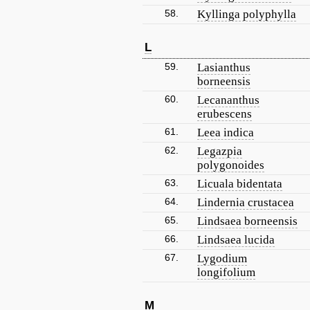
58.
Kyllinga polyphylla
L
59.
Lasianthus
borneensis
60.
Lecananthus
erubescens
61.
Leea indica
62.
Legazpia
polygonoides
63.
Licuala bidentata
64.
Lindernia crustacea
65.
Lindsaea borneensis
66.
Lindsaea lucida
67.
Lygodium
longifolium
M