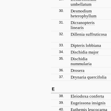
umbellatum
30.
Desmodium
heterophyllum
31.
Dicranopteris
linearis
32.
Dillenia suffruticosa
33.
Dipteris lobbiana
34.
Dischidia major
35.
Dischidia
nummularia
36.
Drosera
37.
Drynaria quercifolia
E
38.
Eleiodoxa conferta
39.
Eugeissona insignis
40.
Euthemis leucocarpa