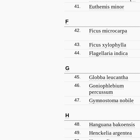
41.
Euthemis minor
F
42.
Ficus microcarpa
43.
Ficus xylophylla
44.
Flagellaria indica
G
45.
Globba leucantha
46.
Goniophlebium
percussum
47.
Gymnostoma nobile
H
48.
Hanguana bakoensis
49.
Henckelia argentea