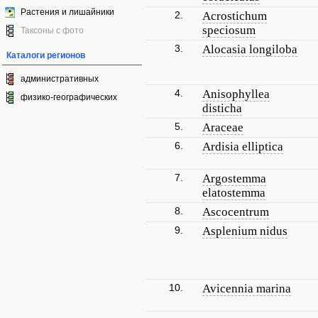
Растения и лишайники
2.
Acrostichum
speciosum
Таксоны с фото
3.
Alocasia longiloba
Каталоги регионов
административных
4.
Anisophyllea
физико-географических
disticha
5.
Araceae
6.
Ardisia elliptica
7.
Argostemma
elatostemma
8.
Ascocentrum
9.
Asplenium nidus
10.
Avicennia marina