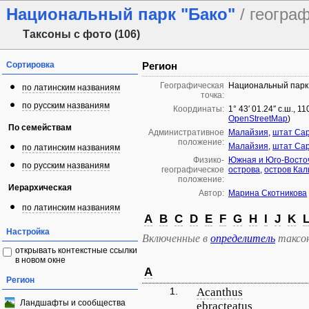
Национальный парк "Бако"
/ геогра
Таксоны с фото (106)
Сортировка
Регион
Географическая
Национальный парк 
по латинским названиям
точка:
по русским названиям
Координаты:
1° 43′ 01.24″ с.ш., 1
OpenStreetMap
)
По семействам
Административное
Малайзия
,
штат Са
положение:
Малайзия
,
штат Са
по латинским названиям
Физико-
Южная и Юго-Восто
по русским названиям
географическое
острова
,
остров Кал
положение:
Иерархическая
Автор:
Марина Скотникова
по латинским названиям
A
B
C
D
E
F
G
H
I
J
K
Настройка
Включенные в
определитель
таксо
открывать контекстные ссылки
в новом окне
A
Регион
1.
Acanthus
Ландшафты и сообщества
ebracteatus