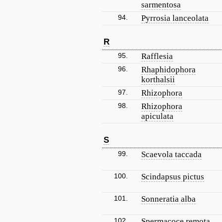
sarmentosa
94.
Pyrrosia lanceolata
R
95.
Rafflesia
96.
Rhaphidophora
korthalsii
97.
Rhizophora
98.
Rhizophora
apiculata
S
99.
Scaevola taccada
100.
Scindapsus pictus
101.
Sonneratia alba
102.
Spermacoce remota