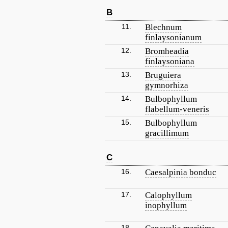
B
11.
Blechnum
finlaysonianum
12.
Bromheadia
finlaysoniana
13.
Bruguiera
gymnorhiza
14.
Bulbophyllum
flabellum-veneris
15.
Bulbophyllum
gracillimum
C
16.
Caesalpinia bonduc
17.
Calophyllum
inophyllum
18.