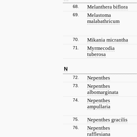
68.
Melanthera biflora
69.
Melastoma
malabathricum
70.
Mikania micrantha
71.
Myrmecodia
tuberosa
N
72.
Nepenthes
73.
Nepenthes
albomarginata
74.
Nepenthes
ampullaria
75.
Nepenthes gracilis
76.
Nepenthes
rafflesiana