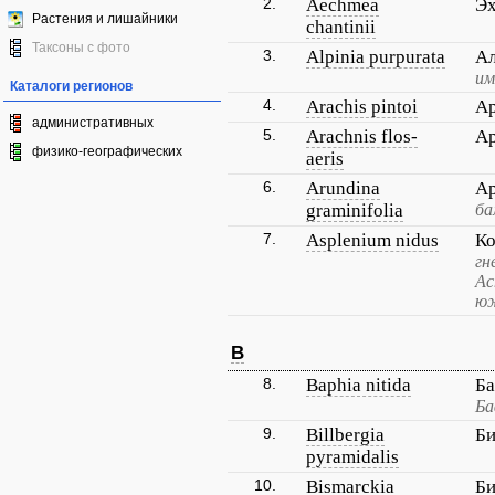
2.
Aechmea
Э
Растения и лишайники
chantinii
Таксоны с фото
3.
Alpinia purpurata
Ал
им
Каталоги регионов
4.
Arachis pintoi
Ар
административных
5.
Arachnis flos-
Ар
физико-географических
aeris
6.
Arundina
Ар
graminifolia
ба
7.
Asplenium nidus
Ко
гн
Ас
юж
B
8.
Baphia nitida
Ба
Ба
9.
Billbergia
Би
pyramidalis
10.
Bismarckia
Би