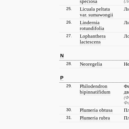
speciosa
(Л
25.
Licuala peltata
Ли
var. sumawongii
26.
Lindernia
Ли
rotundifolia
27.
Lophanthera
Ло
lactescens
N
28.
Neoregelia
Не
P
29.
Philodendron
Ф
bipinnatifidum
дв
(Ф
Фи
30.
Plumeria obtusa
Пл
31.
Plumeria rubra
Пл