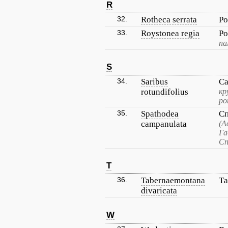
R
32.
Rotheca serrata
Ро
33.
Roystonea regia
Ро
па
S
34.
Saribus
Са
rotundifolius
кр
ро
35.
Spathodea
Сп
campanulata
(А
Га
Сп
T
36.
Tabernaemontana
Та
divaricata
W