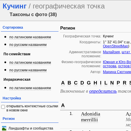
Кучинг
/ географическая точка
Таксоны с фото (38)
Сортировка
Регион
Географическая точка:
Кучинг
по латинским названиям
Координаты:
1° 32′ 41.04″ с.ш
по русским названиям
OpenStreetMap
)
Административное
Малайзия
,
штат
По семействам
положение:
Физико-географическое
Южная и Юго-Во
по латинским названиям
положение:
острова
,
остров
по русским названиям
Автор:
Марина Скотник
Иерархическая
A
B
C
D
G
H
I
L
N
P
R
по латинским названиям
Включенные в
определитель
таксо
Настройка
A
открывать контекстные ссылки
в новом окне
1.
Adonidia
А
Регион
merrillii
Ме
ме
Ландшафты и сообщества