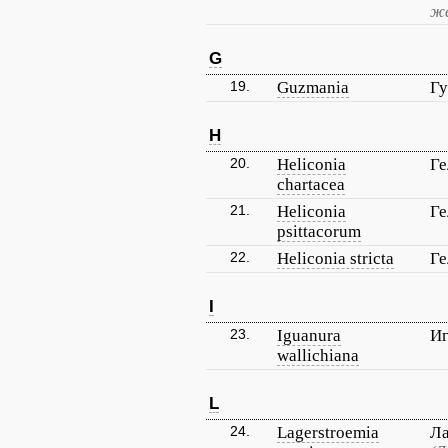
ж
G
19.
Guzmania
Г
H
20.
Heliconia
Ге
chartacea
21.
Heliconia
Ге
psittacorum
22.
Heliconia stricta
Ге
I
23.
Iguanura
Иг
wallichiana
L
24.
Lagerstroemia
Ла