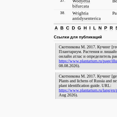
37.
Wodyetia
Во
bifurcata
38.
Wrightia
Ра
antidysenterica
A
B
C
D
G
H
I
L
N
P
R
Ссылки для публикаций
Скотникова М. 2017. Кучинг [гео
Плантариум. Растения и лишайн
онлайн атлас и определитель р
https://www.plantarium.ru/page/illu
08.08.2026).
Скотникова М. 2017. Кучинг [geogr
Plants and lichens of Russia and ne
plant identification guide. URL:
https://www.plantarium.ru/lang/en/p
Aug 2026).