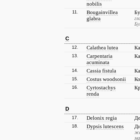
nobilis
11.
Bougainvillea
Бу
glabra
гл
Бу
C
12.
Calathea lutea
Ка
13.
Carpentaria
Ка
acuminata
14.
Cassia fistula
Ка
15.
Costus woodsonii
Ко
16.
Cyrtostachys
Кр
renda
D
17.
Delonix regia
Де
18.
Dypsis lutescens
Д
же
ма