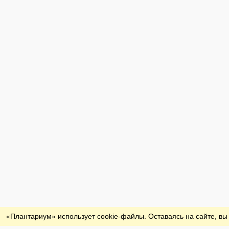
Обратная связь
«Плантариум» использует cookie-файлы. Оставаясь на сайте, вы