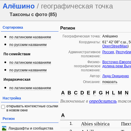
Алёшино
/ географическая точка
Таксоны с фото (85)
Сортировка
Регион
Географическая точка:
Алёшино
по латинским названиям
Координаты:
61° 42′ 08″ с.ш., 
по русским названиям
OpenStreetMap
)
Административное
Россия
,
Республи
По семействам
положение:
Физико-
Восточно-Европ
по латинским названиям
географическое
долина реки Выч
по русским названиям
положение:
Автор:
Лида Онищенко
Иерархическая
Описание:
показать
по латинским названиям
A
B
C
D
E
F
G
H
L
M
N
Настройка
Включенные в
определитель
таксо
открывать контекстные ссылки
в новом окне
A
Регион
1.
Abies sibirica
Пихт
Ландшафты и сообщества