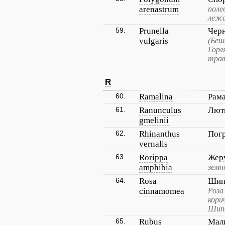
arenastrum
поле
лежа
59.
Prunella
Черн
vulgaris
(Беш
Горл
трав
R
60.
Ramalina
Рам
61.
Ranunculus
Лют
gmelinii
62.
Rhinanthus
Пог
vernalis
63.
Rorippa
Жер
amphibia
земн
64.
Rosa
Шип
cinnamomea
Роза
кори
Шипо
65.
Rubus
Мал