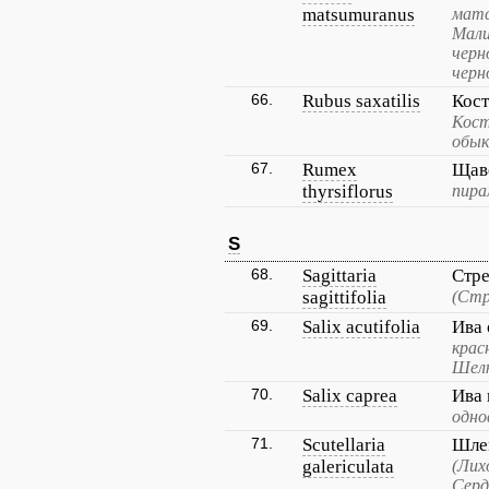
matsumuranus
матс
Мали
черн
черн
66.
Rubus saxatilis
Кос
Кост
обык
67.
Rumex
Щав
thyrsiflorus
пира
S
68.
Sagittaria
Стр
sagittifolia
(Стр
69.
Salix acutifolia
Ива 
крас
Шелю
70.
Salix caprea
Ива 
одно
71.
Scutellaria
Шле
galericulata
(Лих
Серд