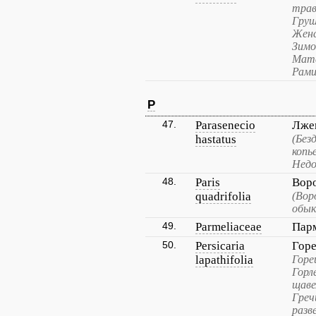
трав
Груш
Женс
Зимо
Мате
Рами
P
47.
Parasenecio
Лже
hastatus
(Без
копь
Недо
48.
Paris
Воро
quadrifolia
(Вор
обык
49.
Parmeliaceae
Пар
50.
Persicaria
Горе
lapathifolia
Горе
Горл
щаве
Греч
разв