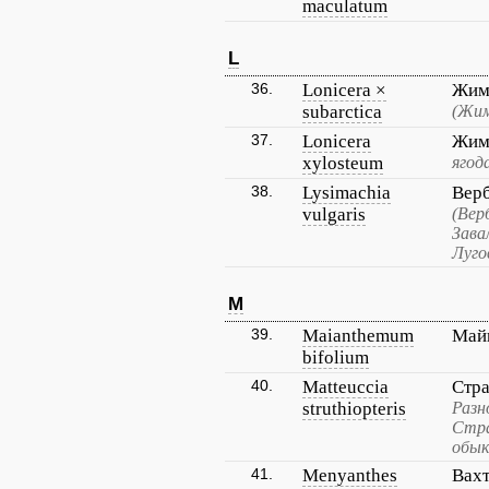
maculatum
L
36.
Lonicera ×
Жимо
subarctica
(Жим
37.
Lonicera
Жим
xylosteum
ягод
38.
Lysimachia
Вер
vulgaris
(Вер
Зава
Луго
M
39.
Maianthemum
Май
bifolium
40.
Matteuccia
Стр
struthiopteris
Разн
Стра
обык
41.
Menyanthes
Вахт