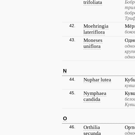
trifoliata
Бобр
трил
бобр
Триф
42.
Moehringia
Мёр
lateriflora
боко
43.
Moneses
Одн
uniflora
одно
круп
одно
N
44.
Nuphar lutea
Куб
кувш
45.
Nymphaea
Кув
candida
бело
Кувш
O
46.
Orthilia
Орт
secunda
одно