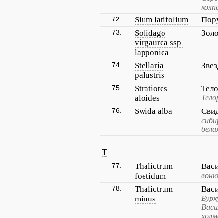
колп
72.
Sium latifolium
Пор
73.
Solidago
Золо
virgaurea ssp.
lapponica
74.
Stellaria
Звез
palustris
75.
Stratiotes
Тело
aloides
Тело
76.
Swida alba
Сви
сиби
бела
T
77.
Thalictrum
Вас
foetidum
воню
78.
Thalictrum
Вас
minus
Бурк
Васи
холм