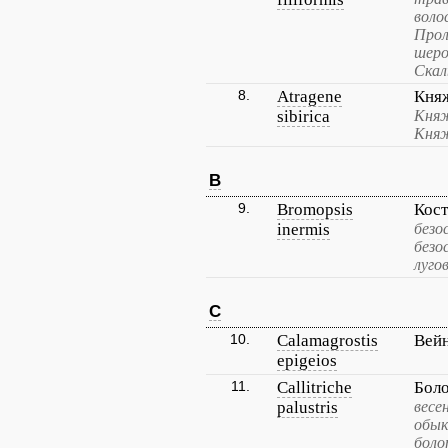
воло
Прол
шеро
Скал
8.
Atragene
Кня
sibirica
Княж
Княж
B
9.
Bromopsis
Кост
inermis
безо
безо
луго
C
10.
Calamagrostis
Вей
epigeios
11.
Callitriche
Бол
palustris
весе
обык
боло