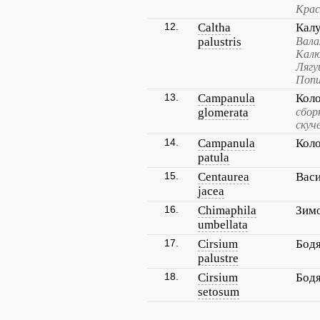
Крас
12.
Caltha
Кал
palustris
Вала
Калю
Лягу
Попи
13.
Campanula
Кол
glomerata
сбор
скуч
14.
Campanula
Коло
patula
15.
Centaurea
Васи
jacea
16.
Chimaphila
Зим
umbellata
17.
Cirsium
Бодя
palustre
18.
Cirsium
Бод
setosum