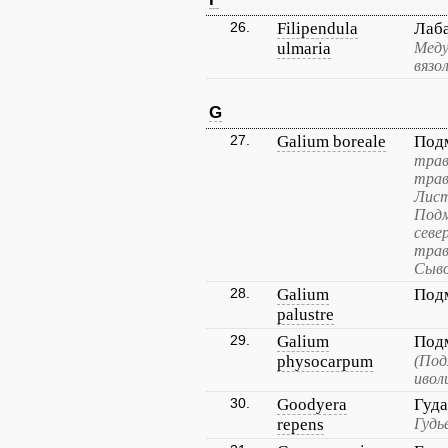
26.
Filipendula
Лаб
ulmaria
Меду
вязо
G
27.
Galium boreale
Под
трав
трав
Лист
Подм
севе
трав
Сыво
28.
Galium
Под
palustre
29.
Galium
Под
physocarpum
(Под
ивол
30.
Goodyera
Гуда
repens
Гудь