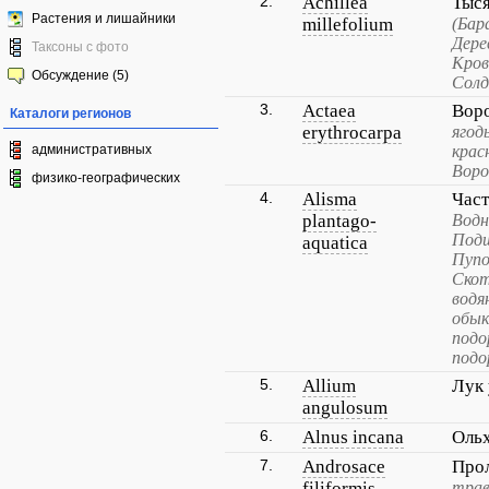
2.
Achillea
Тыс
Растения и лишайники
millefolium
(Бар
Дере
Таксоны с фото
Кров
Обсуждение (5)
Солд
3.
Actaea
Вор
Каталоги регионов
erythrocarpa
ягод
административных
крас
Воро
физико-географических
4.
Alisma
Час
plantago-
Водн
Подш
aquatica
Пупо
Скот
водя
обык
подо
подо
5.
Allium
Лук
angulosum
6.
Alnus incana
Оль
7.
Androsace
Про
filiformis
трав