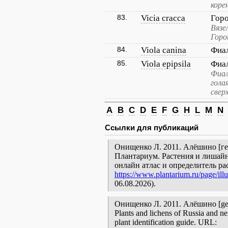
коре
83.
Vicia cracca
Гор
Вязе
Горо
84.
Viola canina
Фиал
85.
Viola epipsila
Фиа
Фиал
гола
свер
A
B
C
D
E
F
G
H
L
M
N
Ссылки для публикаций
Онищенко Л. 2011. Алёшино [гео
Плантариум. Растения и лишайн
онлайн атлас и определитель р
https://www.plantarium.ru/page/illu
06.08.2026).
Онищенко Л. 2011. Алёшино [geogra
Plants and lichens of Russia and ne
plant identification guide. URL: