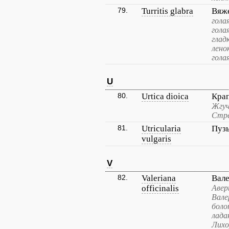
79.
Turritis glabra
Вяж
гола
гола
глад
лено
гола
U
80.
Urtica dioica
Кра
Жгуч
Стре
81.
Utricularia
Пуз
vulgaris
V
82.
Valeriana
Вале
officinalis
Авер
Вале
боло
лада
Лихо