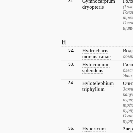
31.
Gymnocarpium
Гол
dryopteris
(Гол
Голо
трех
Голо
щито
H
32.
Hydrocharis
Вод
morsus-ranae
обык
33.
Hylocomium
Гил
splendens
блес
Эта
34.
Hylotelephium
Очи
triphyllum
Заяч
капу
пурп
трёх
пурп
Очит
пурп
35.
Hypericum
Звер