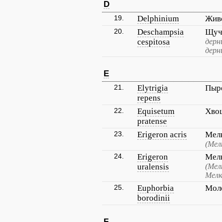
D
19.
Delphinium
Жив
20.
Deschampsia
Щуч
cespitosa
дерн
дерн
E
21.
Elytrigia
Пыр
repens
22.
Equisetum
Хво
pratense
23.
Erigeron acris
Мелк
(Мел
24.
Erigeron
Мелк
uralensis
(Мел
Мелк
25.
Euphorbia
Мол
borodinii
F