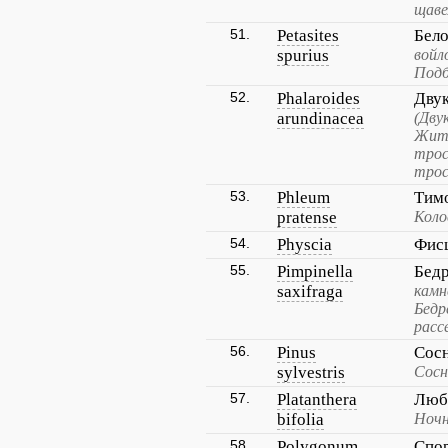
щаве
51.
Petasites
Бел
spurius
войл
Подб
52.
Phalaroides
Двук
arundinacea
(Дву
Жито
трос
трос
53.
Phleum
Тим
pratense
Коло
54.
Physcia
Фис
55.
Pimpinella
Бед
saxifraga
камн
Бедр
расс
56.
Pinus
Сос
sylvestris
Сосн
57.
Platanthera
Люб
bifolia
Ночн
58.
Polygonum
Спо