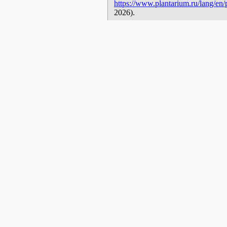
https://www.plantarium.ru/lang/en/p
2026).