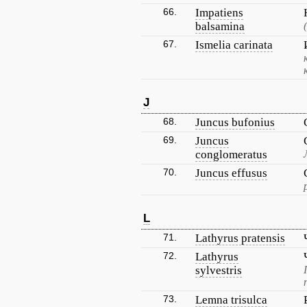
66.
Impatiens
balsamina
67.
Ismelia carinata
J
68.
Juncus bufonius
69.
Juncus
conglomeratus
70.
Juncus effusus
L
71.
Lathyrus pratensis
72.
Lathyrus
sylvestris
73.
Lemna trisulca