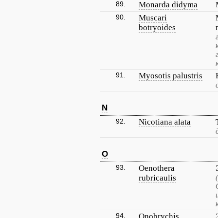
89.
Monarda didyma
90.
Muscari
botryoides
91.
Myosotis palustris
N
92.
Nicotiana alata
O
93.
Oenothera
rubricaulis
94.
Onobrychis