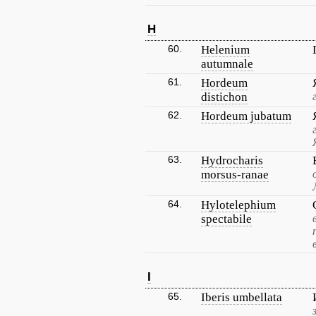
H
60.
Helenium
autumnale
61.
Hordeum
distichon
62.
Hordeum jubatum
63.
Hydrocharis
morsus-ranae
64.
Hylotelephium
spectabile
I
65.
Iberis umbellata