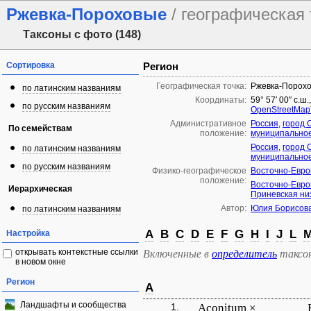
Ржевка-Пороховые
/ географическая 
Таксоны с фото (148)
Сортировка
Регион
Географическая точка:
Ржевка-Порох
по латинским названиям
Координаты:
59° 57′ 00″ с.ш.
по русским названиям
OpenStreetMap
Административное
Россия
,
город 
По семействам
положение:
муниципально
Россия
,
город 
по латинским названиям
муниципальное
по русским названиям
Физико-географическое
Восточно-Евро
положение:
Восточно-Евро
Иерархическая
Приневская ни
Автор:
Юлия Борисов
по латинским названиям
A
B
C
D
E
F
G
H
I
J
L
Настройка
открывать контекстные ссылки
Включенные в
определитель
таксо
в новом окне
Регион
A
Ландшафты и сообщества
1.
Aconitum ×