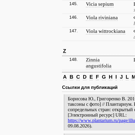
145.
Vicia sepium
146.
Viola riviniana
147.
Viola wittrockiana
Z
148.
Zinnia
angustifolia
A
B
C
D
E
F
G
H
I
J
L
Ссылки для публикаций
Борисова Ю., Григоренко В. 201
таксоны с фото] // Плантариум.
сопредельных стран: открытый 
[Электронный ресурс] URL:
https://www.plantarium.ru/page/illu
09.08.2026).