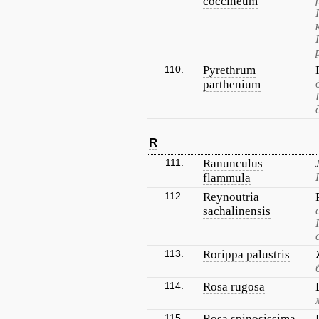
coccineum
110.
Pyrethrum
parthenium
R
111.
Ranunculus
flammula
112.
Reynoutria
sachalinensis
113.
Rorippa palustris
114.
Rosa rugosa
115.
Rosa spinosissima