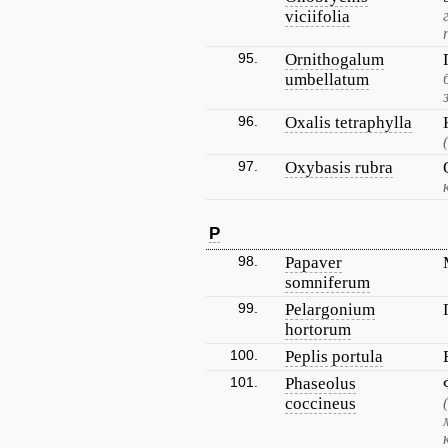
viciifolia
95.
Ornithogalum
umbellatum
96.
Oxalis tetraphylla
97.
Oxybasis rubra
P
98.
Papaver
somniferum
99.
Pelargonium
hortorum
100.
Peplis portula
101.
Phaseolus
coccineus