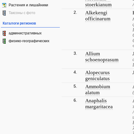
stoerkianum
Растения и лишайники
2.
Alkekengi
Таксоны с фото
officinarum
Каталоги регионов
административных
физико-географических
3.
Allium
schoenoprasum
4.
Alopecurus
geniculatus
5.
Ammobium
alatum
6.
Anaphalis
margaritacea