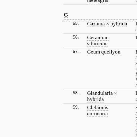
meleagris
G
55.
Gazania × hybrida
56.
Geranium
sibiricum
57.
Geum quellyon
58.
Glandularia ×
hybrida
59.
Glebionis
coronaria