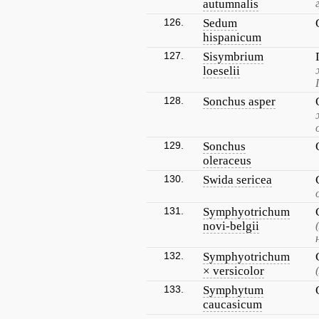
autumnalis
126.
Sedum
hispanicum
127.
Sisymbrium
loeselii
128.
Sonchus asper
129.
Sonchus
oleraceus
130.
Swida sericea
131.
Symphyotrichum
novi-belgii
132.
Symphyotrichum
× versicolor
133.
Symphytum
caucasicum