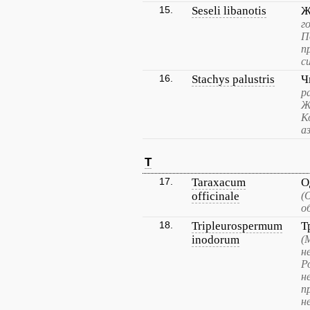
15.
Seseli libanotis
Ж
г
П
п
с
16.
Stachys palustris
Ч
р
Ж
К
а
T
17.
Taraxacum
О
officinale
(
о
18.
Tripleurospermum
Т
inodorum
(
н
Р
н
п
н