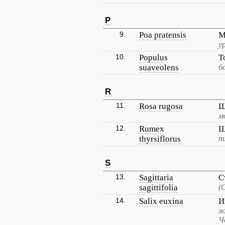
P
9.
Poa pratensis
М
у
10.
Populus
Т
suaveolens
б
R
11.
Rosa rugosa
Ш
м
12.
Rumex
Щ
thyrsiflorus
п
S
13.
Sagittaria
С
sagittifolia
(
14.
Salix euxina
И
л
Ч