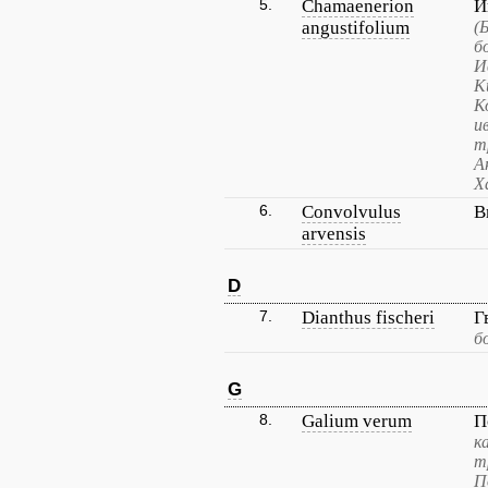
5.
Chamaenerion
И
angustifolium
(
б
И
К
К
и
т
А
Х
6.
Convolvulus
В
arvensis
D
7.
Dianthus fischeri
Г
б
G
8.
Galium verum
П
к
т
П