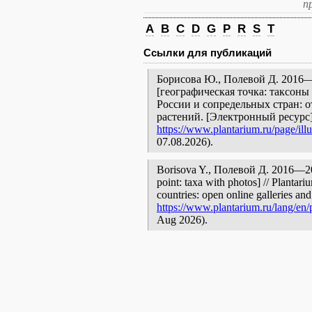
п
A
B
C
D
G
P
R
S
T
Ссылки для публикаций
Борисова Ю., Полевой Д. 2016—
[географическая точка: таксоны
России и сопредельных стран: 
растений. [Электронный ресурс
https://www.plantarium.ru/page/illu
07.08.2026).
Borisova Y., Полевой Д. 2016—2
point: taxa with photos] // Plantar
countries: open online galleries and
https://www.plantarium.ru/lang/en/p
Aug 2026).