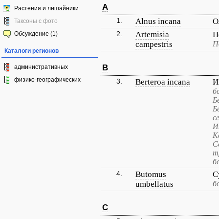
A
Растения и лишайники
1.
Alnus incana
О
Таксоны с фото
2.
Artemisia
П
Обсуждение (1)
campestris
П
Каталоги регионов
B
административных
физико-географических
3.
Berteroa incana
И
б
Б
Б
с
И
К
С
т
б
4.
Butomus
С
umbellatus
б
C