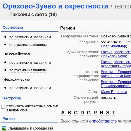
Орехово-Зуево и окрестности
/ гео
Таксоны с фото (18)
Сортировка
Регион
Географическая точка:
Орехово-Зуево и 
по латинским названиям
Координаты:
55° 49′ 04″ с.ш., 3
по русским названиям
OpenStreetMap
)
Административное
Россия
,
Московска
По семействам
положение:
Орехово-Зуево
;
Россия
,
Московска
по латинским названиям
окрестности горо
по русским названиям
Физико-
Восточно-Европе
географическое
бассейн реки Кля
Иерархическая
положение:
Восточно-Европе
Приклязьминская
по латинским названиям
Автор:
Юлия Борисова
Ссылки на веб-
показать
Настройка
ресурсы:
открывать контекстные ссылки
в новом окне
A
B
C
D
G
P
R
S
T
Регион
Включенные в
определитель
таксо
Ландшафты и сообщества