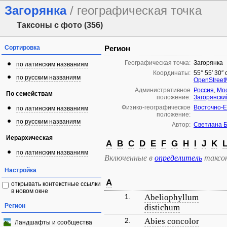
Загорянка
/ географическая точка
Таксоны с фото (356)
Сортировка
Регион
Географическая точка:
Загорянка
по латинским названиям
Координаты:
55° 55′ 30″ 
по русским названиям
OpenStree
Административное
Россия
,
Мос
По семействам
положение:
Загорянски
Физико-географическое
Восточно-Е
по латинским названиям
положение:
по русским названиям
Автор:
Светлана 
Иерархическая
A
B
C
D
E
F
G
H
I
J
K
по латинским названиям
Включенные в
определитель
таксо
Настройка
A
открывать контекстные ссылки
в новом окне
1.
Abeliophyllum
Регион
distichum
2.
Abies concolor
Ландшафты и сообщества