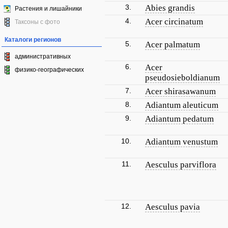
3.
Abies grandis
Растения и лишайники
4.
Acer circinatum
Таксоны с фото
Каталоги регионов
5.
Acer palmatum
административных
6.
Acer
физико-географических
pseudosieboldianum
7.
Acer shirasawanum
8.
Adiantum aleuticum
9.
Adiantum pedatum
10.
Adiantum venustum
11.
Aesculus parviflora
12.
Aesculus pavia