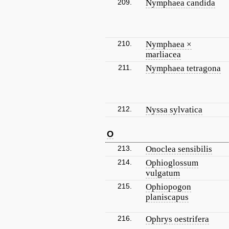
209.
Nymphaea candida
210.
Nymphaea ×
marliacea
211.
Nymphaea tetragona
212.
Nyssa sylvatica
O
213.
Onoclea sensibilis
214.
Ophioglossum
vulgatum
215.
Ophiopogon
planiscapus
216.
Ophrys oestrifera