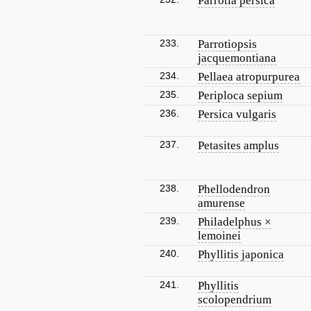
Parrotia persica
233.
Parrotiopsis
jacquemontiana
234.
Pellaea atropurpurea
235.
Periploca sepium
236.
Persica vulgaris
237.
Petasites amplus
238.
Phellodendron
amurense
239.
Philadelphus ×
lemoinei
240.
Phyllitis japonica
241.
Phyllitis
scolopendrium