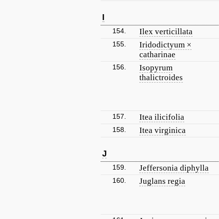
I
154.
Ilex verticillata
155.
Iridodictyum ×
catharinae
156.
Isopyrum
thalictroides
157.
Itea ilicifolia
158.
Itea virginica
J
159.
Jeffersonia diphylla
160.
Juglans regia