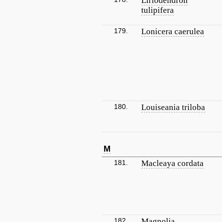
Liriodendron
tulipifera
179.
Lonicera caerulea
180.
Louiseania triloba
M
181.
Macleaya cordata
182.
Magnolia