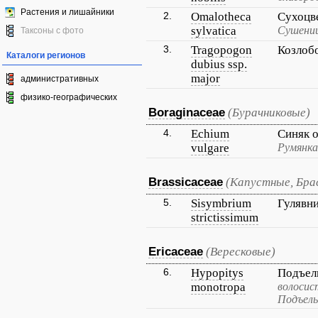
Растения и лишайники
2.
Omalotheca
Сухоцв
sylvatica
Сушениц
Таксоны с фото
3.
Tragopogon
Козлоб
Каталоги регионов
dubius ssp.
major
административных
физико-географических
Boraginaceae
(Бурачниковые)
4.
Echium
Синяк 
vulgare
Румянка
Brassicaceae
(Капустные, Бра
5.
Sisymbrium
Гулявн
strictissimum
Ericaceae
(Вересковые)
6.
Hypopitys
Подъел
monotropa
волосис
Подъель