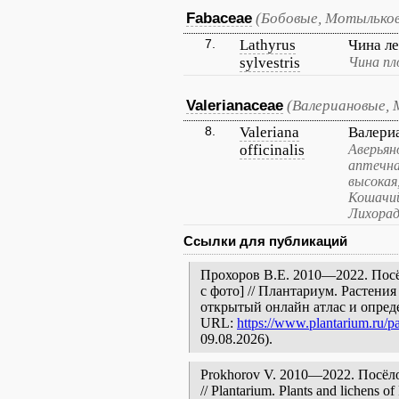
Fabaceae
(Бобовые, Мотылько
7.
Lathyrus
Чина л
sylvestris
Чина пл
Valerianaceae
(Валериановые, 
8.
Valeriana
Валери
officinalis
Аверьян
аптечна
высокая
Кошачий
Лихорад
Ссылки для публикаций
Прохоров В.Е. 2010—2022. Посё
с фото] // Плантариум. Растени
открытый онлайн атлас и опред
URL:
https://www.plantarium.ru/pa
09.08.2026).
Prokhorov V. 2010—2022. Посёлок
// Plantarium. Plants and lichens o