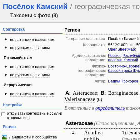
Посёлок Камский
/ географическая т
Таксоны с фото (8)
Сортировка
Регион
Географическая точка:
Посёлок Камский
по латинским названиям
Координаты:
55° 29′ 00″ с.ш., 
по русским названиям
OpenStreetMap
)
Административное
Россия
,
Республи
По семействам
положение:
посёлка Камский
Физико-
Восточно-Европе
по латинским названиям
географическое
бассейн реки Шу
по русским названиям
положение:
Автор:
Вадим Прохоров
Иерархическая
A
:
Asteraceae
B
:
Boraginaceae
;
по латинским названиям
Valerianaceae
(6)
Настройка
Включенные в
определитель
таксо
открывать контекстные ссылки
в новом окне
Asteraceae
(Сложноцветные, 
Регион
1.
Achillea
Тысяче
Ландшафты и сообщества
nobilis
благоро