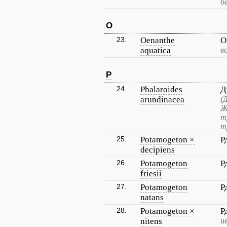
б
O
23.
Oenanthe
О
aquatica
в
P
24.
Phalaroides
Д
arundinacea
(
Ж
т
т
25.
Potamogeton ×
Р
decipiens
26.
Potamogeton
Р
friesii
27.
Potamogeton
Р
natans
28.
Potamogeton ×
Р
nitens
и