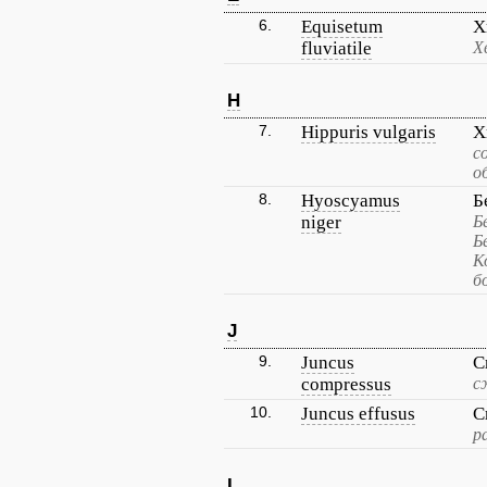
6.
Equisetum
Х
fluviatile
Х
H
7.
Hippuris vulgaris
Х
с
о
8.
Hyoscyamus
Б
niger
Б
Б
К
б
J
9.
Juncus
С
compressus
с
10.
Juncus effusus
С
р
L