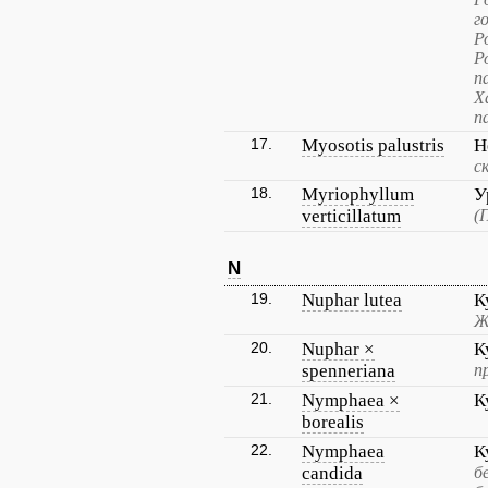
г
Р
Р
п
Х
п
17.
Myosotis palustris
Н
с
18.
Myriophyllum
У
verticillatum
(
N
19.
Nuphar lutea
К
Ж
20.
Nuphar ×
К
spenneriana
п
21.
Nymphaea ×
К
borealis
22.
Nymphaea
К
candida
б