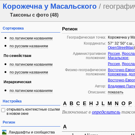
Корожечна у Масальского
/ географи
Таксоны с фото (48)
Сортировка
Регион
Географическая точка:
Корожечна у Ма
по латинским названиям
Координаты:
57° 32′ 50″ с.ш.
по русским названиям
OpenStreetMap
)
Административное
Россия
,
Яросла
По семействам
положение:
Масальское
;
Россия
,
Яросла
по латинским названиям
Физико-географическое
Восточно-Евро
по русским названиям
положение:
Корожечна
,
дол
Восточно-Евро
Иерархическая
Автор:
Владимир Папч
по латинским названиям
Описание:
показать
Настройка
A
B
C
E
H
J
L
M
N
O
P
открывать контекстные ссылки
Включенные в
определитель
таксо
в новом окне
Регион
A
Ландшафты и сообщества