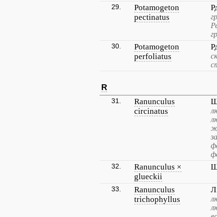
29.
Potamogeton
Р
pectinatus
г
Р
г
30.
Potamogeton
Р
perfoliatus
с
с
R
31.
Ranunculus
Ш
circinatus
л
л
ж
з
ф
ф
32.
Ranunculus ×
Ш
glueckii
33.
Ranunculus
Л
trichophyllus
л
л
в