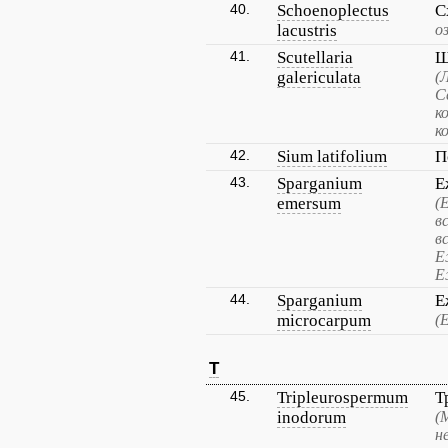
40.
Schoenoplectus
С
lacustris
о
41.
Scutellaria
Ш
galericulata
(
С
к
к
42.
Sium latifolium
П
43.
Sparganium
Е
emersum
(
в
в
Е
Е
44.
Sparganium
Е
microcarpum
(
T
45.
Tripleurospermum
Т
inodorum
(
н