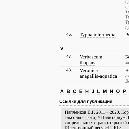
п
п
Т
Т
Т
п
46.
Typha intermedia
Р
V
47.
Verbascum
К
thapsus
м
48.
Veronica
В
anagallis-aquatica
а
В
A
B
C
E
H
J
L
M
N
O
P
Ссылки для публикаций
Папченков В.Г. 2011—2020. Кор
таксоны с фото] // Плантариум.
сопредельных стран: открытый 
[Электронный ресурс] URL: