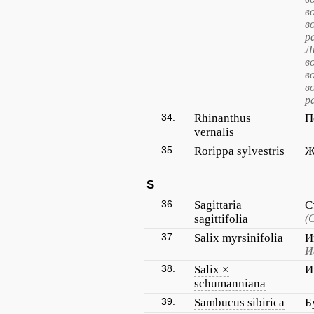
в
в
р
Л
в
в
в
р
34.
Rhinanthus
П
vernalis
35.
Rorippa sylvestris
Ж
S
36.
Sagittaria
С
sagittifolia
(
37.
Salix myrsinifolia
И
И
38.
Salix ×
И
schumanniana
39.
Sambucus sibirica
Б