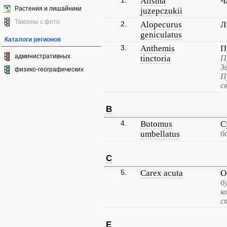
1.
Alisma
Ч
Растения и лишайники
juzepczukii
Таксоны с фото
2.
Alopecurus
Л
geniculatus
Каталоги регионов
3.
Anthemis
П
административных
tinctoria
П
З
физико-географических
П
с
B
4.
Butomus
С
umbellatus
б
C
5.
Carex acuta
О
б
к
с
E