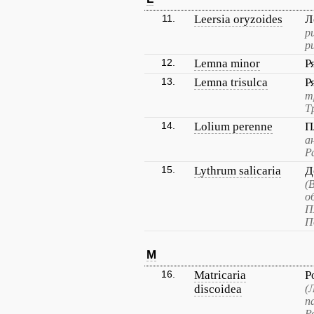
11.
Leersia oryzoides
Л
р
р
12.
Lemna minor
Р
13.
Lemna trisulca
Р
т
Т
14.
Lolium perenne
П
а
Р
15.
Lythrum salicaria
Д
(
о
П
П
M
16.
Matricaria
Р
discoidea
(
п
Р