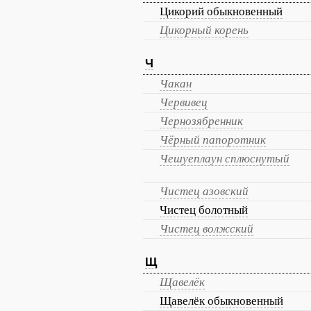
Цикорий обыкновенный
Цикорный корень
Ч
Чакан
Червивец
Чернозябренник
Чёрный папоротник
Чешуеплаун сплюснутый
Чистец азовский
Чистец болотный
Чистец волжский
Щ
Щавелёк
Щавелёк обыкновенный