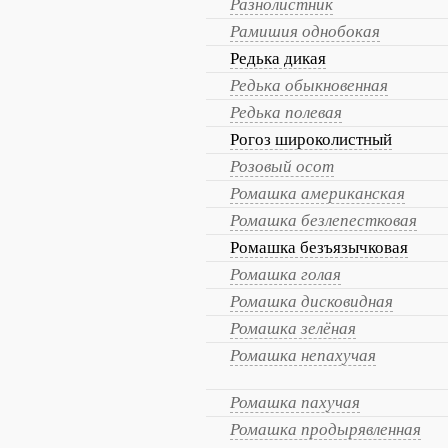
Разнолистник
Рамишия однобокая
Редька дикая
Редька обыкновенная
Редька полевая
Рогоз широколистный
Розовый осот
Ромашка американская
Ромашка безлепестковая
Ромашка безъязычковая
Ромашка голая
Ромашка дисковидная
Ромашка зелёная
Ромашка непахучая
Ромашка пахучая
Ромашка продырявленная