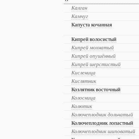
Калган
Камчуг
Капуста кочанная
Кипрей волосистый
Кипрей мохнатый
Кипрей опушённый
Кипрей шерстистый
Кисленица
Кислятник
Козлятник восточный
Колосница
Колютик
Колючеплодник дольчатый
Колючеплодник лопастный
Колючеплодник шиповатый