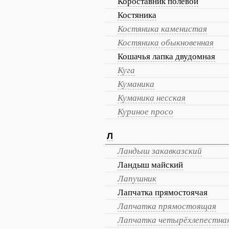
Короставник полевой
Костяника
Костяника каменистая
Костяника обыкновенная
Кошачья лапка двудомная
Куга
Куманика
Куманика несская
Куриное просо
Л
Ландыш закавказский
Ландыш майский
Лапушник
Лапчатка прямостоячая
Лапчатка прямостоящая
Лапчатка четырёхлепестна