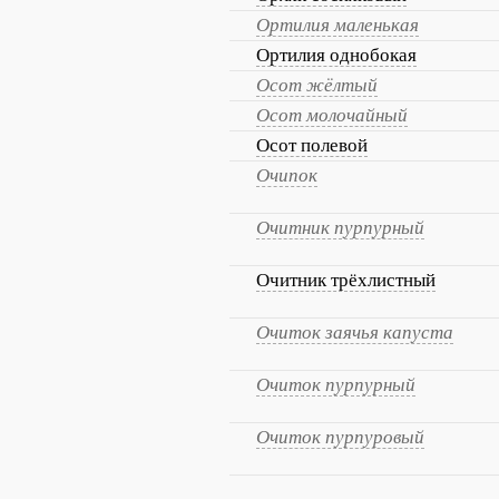
Ортилия маленькая
Ортилия однобокая
Осот жёлтый
Осот молочайный
Осот полевой
Очипок
Очитник пурпурный
Очитник трёхлистный
Очиток заячья капуста
Очиток пурпурный
Очиток пурпуровый