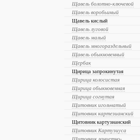
Щавель болотно-ключевой
Щавель воробьиный
Щавель кислый
Щавель луговой
Щавель малый
Щавель многораздельный
Щавель обыкновенный
Щербак
Щирица запрокинутая
Щирица колосистая
Щирица обыкновенная
Щирица согнутая
Щитовник игольчатый
Щитовник картезианский
Щитовник картузианский
Щитовник Картузиуса
Щитовник ланцетно-