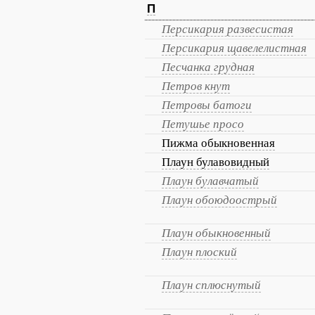
П
Персикария развесистая
Персикария щавелелистная
Песчанка грудная
Петров кнут
Петровы батоги
Петушье просо
Пижма обыкновенная
Плаун булавовидный
Плаун булавчатый
Плаун обоюдоострый
Плаун обыкновенный
Плаун плоский
Плаун сплюснутый