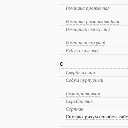
Ромашка пронзённая
Ромашка ромашковидная
Ромашник непахучий
Ромашник пахучий
Рубус скальный
С
Свербежница
Седум пурпурный
Семиприточная
Серебрянник
Серпник
Симфиотрихум новобельгийс