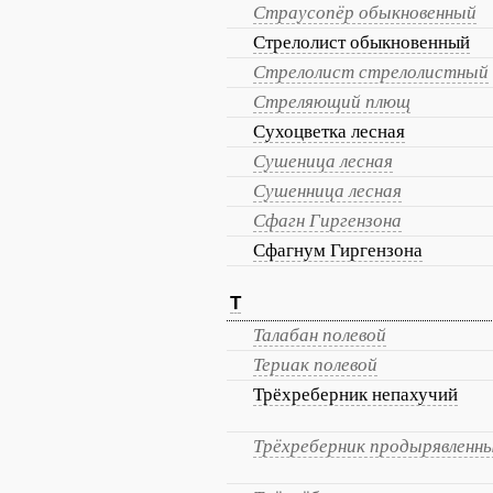
Страусопёр обыкновенный
Стрелолист обыкновенный
Стрелолист стрелолистный
Стреляющий плющ
Сухоцветка лесная
Сушеница лесная
Сушенница лесная
Сфагн Гиргензона
Сфагнум Гиргензона
Т
Талабан полевой
Териак полевой
Трёхреберник непахучий
Трёхреберник продырявленн