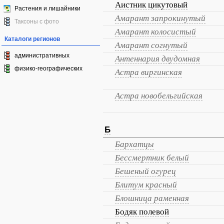
Аистник цикутовый
Растения и лишайники
Амарант запрокинутый
Таксоны с фото
Амарант колосистый
Каталоги регионов
Амарант согнутый
административных
Антеннария двудомная
физико-географических
Астра виргинская
Астра новобельгийская
Б
Бархатцы
Бессмертник белый
Бешеный огурец
Блитум красный
Блошница раменная
Бодяк полевой