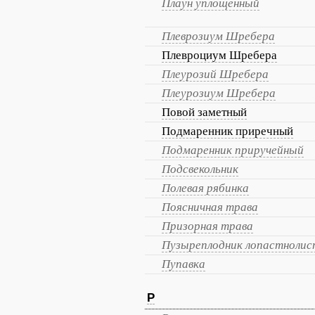
Плаун уплощённый
Плеврозиум Шребера
Плевроциум Шребера
Плеурозий Шребера
Плеурозиум Шребера
Повой заметный
Подмаренник приречный
Подмаренник приручейный
Подсвекольник
Полевая рябинка
Поясничная трава
Призорная трава
Пузыреплодник лопастноли
Пупавка
Р