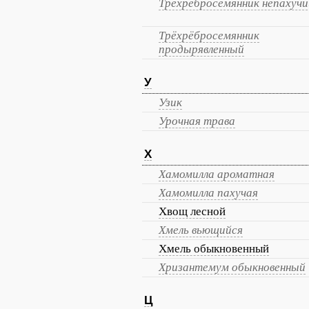
Трёхрёбросемянник непахучи
Трёхрёбросемянник
продырявленный
У
Узик
Урочная трава
Х
Хамомилла ароматная
Хамомилла пахучая
Хвощ лесной
Хмель вьющийся
Хмель обыкновенный
Хризантемум обыкновенный
Ц