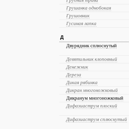
Грудная трава
Грушанка однобокая
Грушовник
Гусиная лапка
Д
Двурядник сплюснутый
Девятильник клоповный
Денежник
Дереза
Дикая рябинка
Дикран многоножковый
Дикранум многоножковый
Дифазиаструм плоский
Дифазиаструм сплюснутый