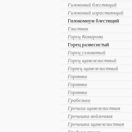
Гилокомий блестящий
Гилокомий израстающий
Гилокомиум блестящий
Глистник
Горец Комарова
Горец развесистый
Горец узловатый
Горец щавелелистный
Горлец щавелелистный
Горлянка
Горлянка
Горлянка
Грабельки
Гречиха щавелелистная
Гречишка войлочная
Гречишка щавелелистная