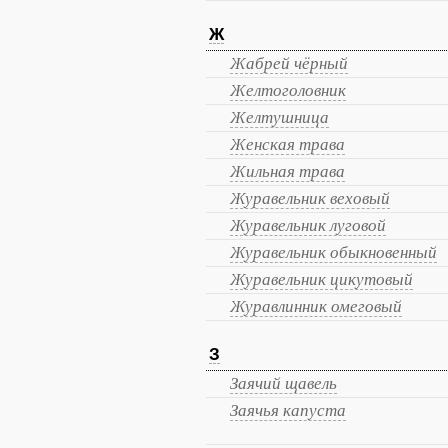
Ж
Жабрей чёрный
Желтоголовник
Желтушница
Женская трава
Жильная трава
Журавельник веховый
Журавельник луговой
Журавельник обыкновенный
Журавельник цикутовый
Журавлинник омеговый
З
Заячий щавель
Заячья капуста