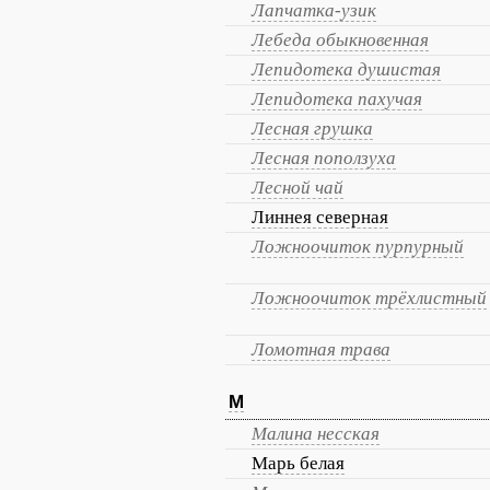
Лапчатка-узик
Лебеда обыкновенная
Лепидотека душистая
Лепидотека пахучая
Лесная грушка
Лесная поползуха
Лесной чай
Линнея северная
Ложноочиток пурпурный
Ложноочиток трёхлистный
Ломотная трава
М
Малина несская
Марь белая