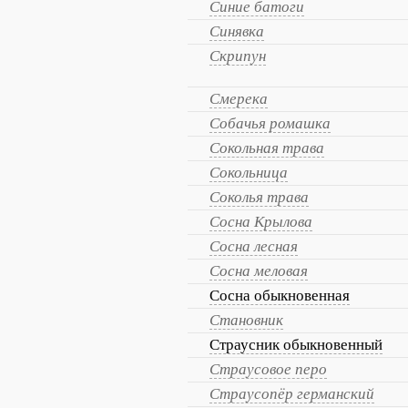
Синие батоги
Синявка
Скрипун
Смерека
Собачья ромашка
Сокольная трава
Сокольница
Соколья трава
Сосна Крылова
Сосна лесная
Сосна меловая
Сосна обыкновенная
Становник
Страусник обыкновенный
Страусовое перо
Страусопёр германский