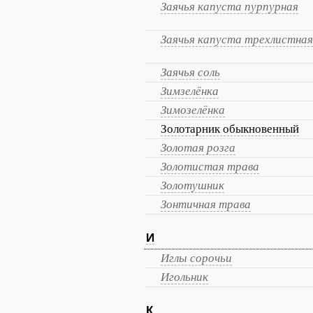
Заячья капуста пурпурная
Заячья капуста трехлистная
Заячья соль
Зимзелёнка
Зимозелёнка
Золотарник обыкновенный
Золотая розга
Золотистая трава
Золотушник
Зонтичная трава
И
Иглы сорочьи
Игольник
К