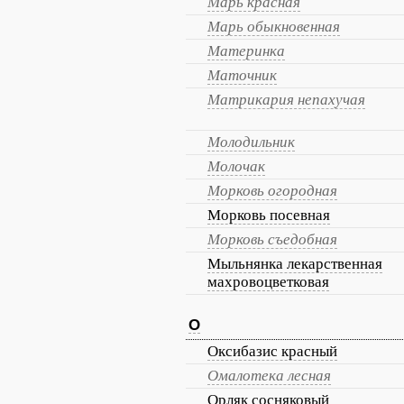
Марь красная
Марь обыкновенная
Материнка
Маточник
Матрикария непахучая
Молодильник
Молочак
Морковь огородная
Морковь посевная
Морковь съедобная
Мыльнянка лекарственная
махровоцветковая
О
Оксибазис красный
Омалотека лесная
Орляк сосняковый