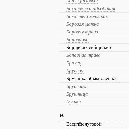
Бодяк розовый
Бокоцветка однобокая
Болотный колосник
Боровая матка
Боровая трава
Боровинка
Борщевик сибирский
Бочарная трава
Бронец
Брусёна
Брусника обыкновенная
Брусница
Брушница
Буськи
В
Василёк луговой