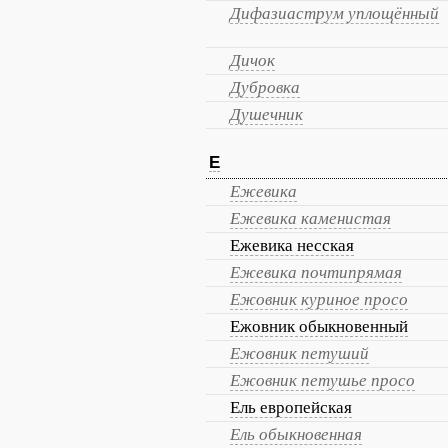
Дифазиаструм уплощённый
Дичок
Дубровка
Душечник
Е
Ежевика
Ежевика каменистая
Ежевика несская
Ежевика почтипрямая
Ежовник куриное просо
Ежовник обыкновенный
Ежовник петуший
Ежовник петушье просо
Ель европейская
Ель обыкновенная