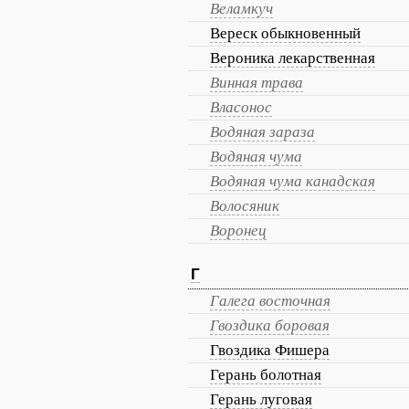
Веламкуч
Вереск обыкновенный
Вероника лекарственная
Винная трава
Власонос
Водяная зараза
Водяная чума
Водяная чума канадская
Волосяник
Воронец
Г
Галега восточная
Гвоздика боровая
Гвоздика Фишера
Герань болотная
Герань луговая