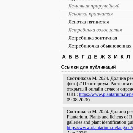
Ясменник приручейный
Яснотка крапчатая
Яснотка пятнистая
Ястребинка волосистая
Ястребинка зонтичная
Ястребиночка обыкновенная
А
Б
В
Г
Д
Е
Ж
З
И
К
Л
Ссылки для публикаций
Скотникова М. 2024. Долина рек
фото] // Плантариум. Растения 
открытый онлайн атлас и опред
URL:
https://www.plantarium.ru/pa
09.08.2026).
Скотникова М. 2024. Долина реки 
Plantarium. Plants and lichens of R
galleries and plant identification g
https://www.plantarium.ru/lang/en/p
Aug 2026).