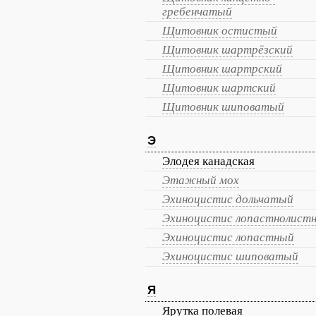
гребенчатый
Щитовник остистый
Щитовник шартрёзский
Щитовник шартрский
Щитовник шартский
Щитовник шиповатый
Э
Элодея канадская
Этажный мох
Эхиноцистис дольчатый
Эхиноцистис лопастнолист
Эхиноцистис лопастный
Эхиноцистис шиповатый
Я
Ярутка полевая