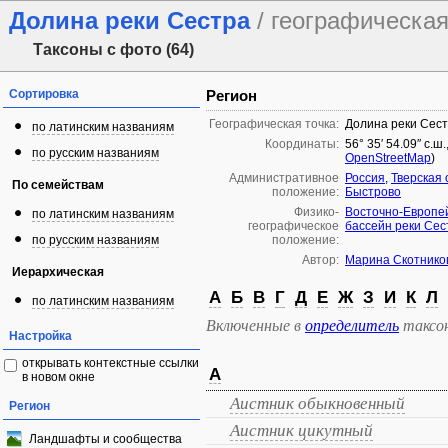
Долина реки Сестра
/ географическая
Таксоны с фото (64)
Сортировка
Регион
Географическая точка:
Долина реки Сес
по латинским названиям
Координаты:
56° 35′ 54.09″ с.ш
по русским названиям
OpenStreetMap
)
Административное
Россия
,
Тверская 
По семействам
положение:
Быстрово
Физико-
Восточно-Европе
по латинским названиям
географическое
бассейн реки Сес
по русским названиям
положение:
Автор:
Марина Скотнико
Иерархическая
А
Б
В
Г
Д
Е
Ж
З
И
К
Л
по латинским названиям
Включенные в
определитель
таксо
Настройка
открывать контекстные ссылки
А
в новом окне
Аистник обыкновенный
Регион
Аистник цикутный
Ландшафты и сообщества