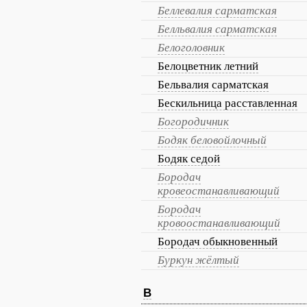
Беллевалия сарматская
Белльвалия сарматская
Белоголовник
Белоцветник летний
Бельвалия сарматская
Бескильница расставленная
Богородичник
Бодяк беловойлочный
Бодяк седой
Бородач
кровеостанавливающий
Бородач
кровоостанавливающий
Бородач обыкновенный
Буркун жёлтый
В