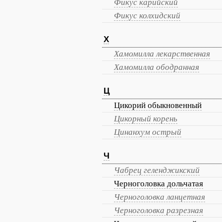
Фикус карийский
Фикус колхидский
Х
Хамомилла лекарственная
Хамомилла ободранная
Ц
Цикорий обыкновенный
Цикорный корень
Цинанхум острый
Ч
Чабрец геленджикский
Черноголовка дольчатая
Черноголовка ланцетная
Черноголовка разрезная