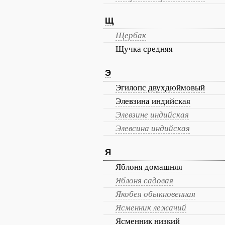
Щ
Щербак
Щучка средняя
Э
Эгилопс двухдюймовый
Элевзина индийская
Элевзине индийская
Элевсина индийская
Я
Яблоня домашняя
Яблоня садовая
Якобея обыкновенная
Ясменник лежачий
Ясменник низкий