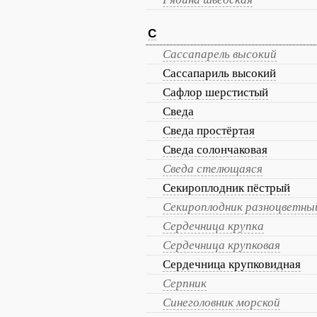
С
Сассапарель высокий
Сассапариль высокий
Сафлор шерстистый
Сведа
Сведа простёртая
Сведа солончаковая
Сведа стелющаяся
Секироплодник пёстрый
Секироплодник разноцветны
Сердечница крупка
Сердечница крупковая
Сердечница крупковидная
Серпник
Синеголовник морской