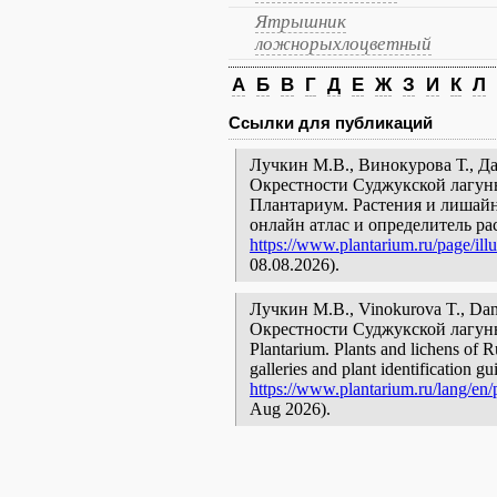
Ятрышник
ложнорыхлоцветный
А
Б
В
Г
Д
Е
Ж
З
И
К
Л
Ссылки для публикаций
Лучкин М.В., Винокурова Т., Д
Окрестности Суджукской лагуны 
Плантариум. Растения и лишайн
онлайн атлас и определитель р
https://www.plantarium.ru/page/illu
08.08.2026).
Лучкин М.В., Vinokurova T., Dan
Окрестности Суджукской лагуны [g
Plantarium. Plants and lichens of R
galleries and plant identification g
https://www.plantarium.ru/lang/en/p
Aug 2026).