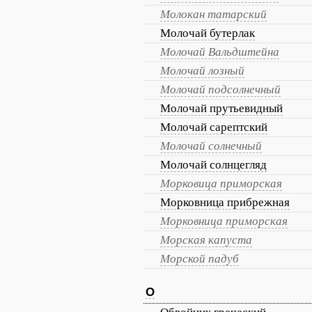
Молокан татарский
Молочай бутерлак
Молочай Вальдштейна
Молочай лозный
Молочай подсолнечный
Молочай прутьевидный
Молочай сарептский
Молочай солнечный
Молочай солнцегляд
Морковица приморская
Морковница прибрежная
Морковница приморская
Морская капуста
Морской падуб
О