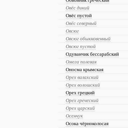
Обвойник греческий
Овёс дикий
Овёс пустой
Овёс северный
Овсюг
Овсюг обыкновенный
Овсюг пустой
Одуванчик бессарабский
Омега полевая
Оносма крымская
Орех валахский
Орех волошский
Орех грецкий
Орех греческий
Орех царский
Осенчук
Осока чёрноколосая