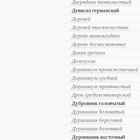
Двурядник тонколистный
Девясил германский
Деревей
Деревей тысячелистник
Дерево винноягодное
Дерево десносмоковное
Дикая гречиха
Долгоусик
Дорикниум промежуточный
Дорикниум средний
Дорикниум травянистый
Дрок средиземноморский
Дубровник головчатый
Дурнишник беловатый
Дурнишник береговой
Дурнишник болотный
Дурнишник восточный