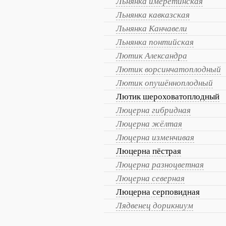
Льнянка имеретинская
Льнянка кавказская
Льнянка Канчавели
Льнянка понтийская
Лютик Александра
Лютик ворсинчатоплодный
Лютик опушённоплодный
Лютик шероховатоплодный
Люцерна гибридная
Люцерна жёлтая
Люцерна изменчивая
Люцерна пёстрая
Люцерна разноцветная
Люцерна северная
Люцерна серповидная
Лядвенец дорикниум