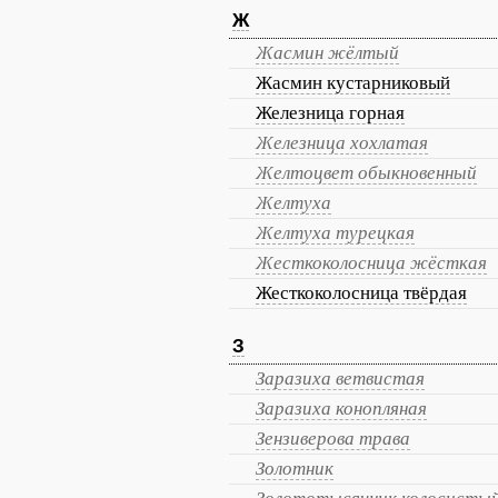
Ж
Жасмин жёлтый
Жасмин кустарниковый
Железница горная
Железница хохлатая
Желтоцвет обыкновенный
Желтуха
Желтуха турецкая
Жесткоколосница жёсткая
Жесткоколосница твёрдая
З
Заразиха ветвистая
Заразиха конопляная
Зензиверова трава
Золотник