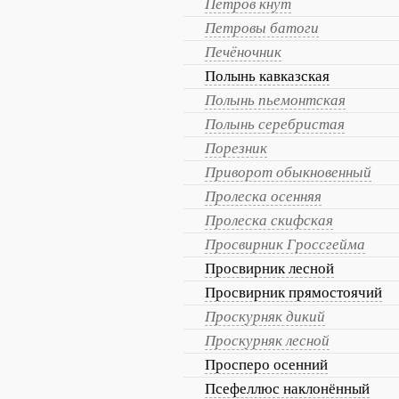
Петров кнут
Петровы батоги
Печёночник
Полынь кавказская
Полынь пьемонтская
Полынь серебристая
Порезник
Приворот обыкновенный
Пролеска осенняя
Пролеска скифская
Просвирник Гроссгейма
Просвирник лесной
Просвирник прямостоячий
Проскурняк дикий
Проскурняк лесной
Просперо осенний
Псефеллюс наклонённый