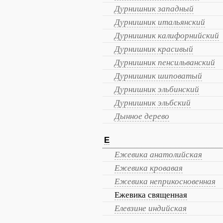
Дурнишник западный
Дурнишник итальянский
Дурнишник калифорнийский
Дурнишник красивый
Дурнишник пенсильванский
Дурнишник шиповатый
Дурнишник эльбинский
Дурнишник эльбский
Дынное дерево
Е
Ежевика анатолийская
Ежевика кровавая
Ежевика неприкосновенная
Ежевика священная
Елевзине индийская