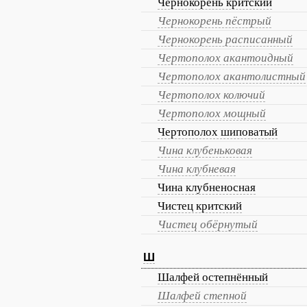
Чернокорень критский
Чернокорень пёстрый
Чернокорень расписанный
Чертополох акантоидный
Чертополох акантолистный
Чертополох колючий
Чертополох мощный
Чертополох шиповатый
Чина клубеньковая
Чина клубневая
Чина клубненосная
Чистец критский
Чистец обёрнутый
Ш
Шалфей остепнённый
Шалфей степной