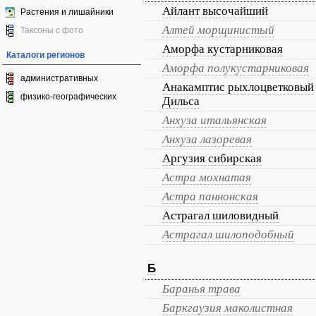
Айлант высочайший
Растения и лишайники
Алтей морщинистый
Таксоны с фото
Аморфа кустарниковая
Каталоги регионов
Аморфа полукустарниковая
административных
Анакамптис рыхлоцветковый
физико-географических
Дильса
Анхуза итальянская
Анхуза лазоревая
Аргузия сибирская
Астра мохнатая
Астра паннонская
Астрагал шиловидный
Астрагал шилоподобный
Б
Баранья трава
Баркгаузия маколистная