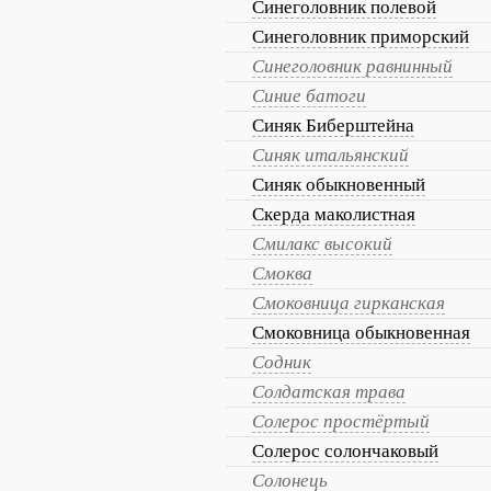
Синеголовник полевой
Синеголовник приморский
Синеголовник равнинный
Синие батоги
Синяк Биберштейна
Синяк итальянский
Синяк обыкновенный
Скерда маколистная
Смилакс высокий
Смоква
Смоковница гирканская
Смоковница обыкновенная
Содник
Солдатская трава
Солерос простёртый
Солерос солончаковый
Солонець