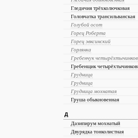
Гледичия трёхколючковая
Головчатка трансильванская
Голубой осот
Горец Роберта
Горец эвксинский
Горлянка
Гребенчук четырёхтычинко
Гребенщик четырёхтычинко
Грудница
Грудница
Грудница мохнатая
Груша обыкновенная
Д
Дазипирум мохнатый
Двурядка тонколистная