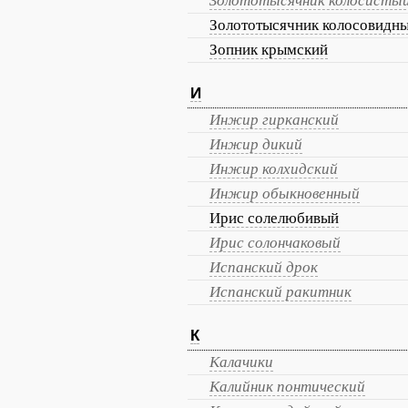
Золототысячник колосисты
Золототысячник колосовидн
Зопник крымский
И
Инжир гирканский
Инжир дикий
Инжир колхидский
Инжир обыкновенный
Ирис солелюбивый
Ирис солончаковый
Испанский дрок
Испанский ракитник
К
Калачики
Калийник понтический