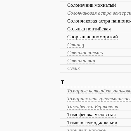
Солонечник мохнатый
Солончаковая астра венгерс
Солончаковая астра паннонс
Солянка понтийская
Спорыш черноморский
Старец
Степная полынь
Степной чай
Сузик
Т
Тамарикс четырёхтычинков
Тамариск четырёхтычинков
Тимофеевка Бертолони
Тимофеевка узловатая
Тимьян геленджикский
Торичник морской