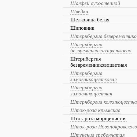
Шалфей сухостепной
Шведка
Шелковица белая
Шиповник
Штернбергия безвременнико
Штернбергия
безвременниковоцветковая
Штернбергия
безвременниковоцветная
Штернбергия
зимовникоцветковая
Штернбергия
зимовникоцветная
Штернбергия колхикоцветна
Шток-роза крымская
Шток-роза морщинистая
Шток-роза Новопокровског
Штукения гребенчатая