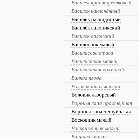
Василёк красноцветковый
Василёк наклонённый
Василёк раскидистый
Василёк салоникский
Василёк салонский
Василисник малый
Василисова трава
Василистник малый
Василистник холмовой
Винная ягода
Воловик итальянский
Воловик лазоревый
Воронья лапа простёртая
Воронья лапа чешуйчатая
Восковник малый
Воскоцветник малый
Вощанка малая