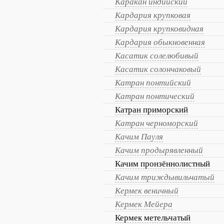
Каракан индийский
Кардария крупковая
Кардария крупковидная
Кардария обыкновенная
Касатик солелюбивый
Касатик солончаковый
Катран понтийский
Катран понтический
Катран приморский
Катран черноморский
Качим Пауля
Качим продырявленный
Качим пронзённолистный
Качим триждывильчатый
Кермек веничный
Кермек Мейера
Кермек метельчатый