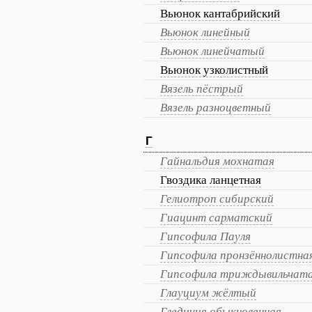
Вьюнок кантабрийский
Вьюнок линейный
Вьюнок линейчатый
Вьюнок узколистный
Вязель пёстрый
Вязель разноцветный
Г
Гайнальдия мохнатая
Гвоздика ланцетная
Гелиотроп сибирский
Гиацинт сарматский
Гипсофила Пауля
Гипсофила пронзённолистна
Гипсофила триждывильчат
Глауциум жёлтый
Гледичия обыкновенная