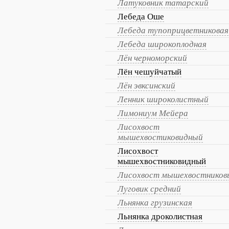
Латуковник татарский
Лебеда Оше
Лебеда тупоприцветниковая
Лебеда широкоплодная
Лён черноморский
Лён чешуйчатый
Лён эвксинский
Ленник широколистный
Лимониум Мейера
Лисохвост
мышехвостиковидный
Лисохвост
мышехвостниковидный
Лисохвост мышехвостников
Луговик средний
Льнянка грузинская
Льнянка дроколистная