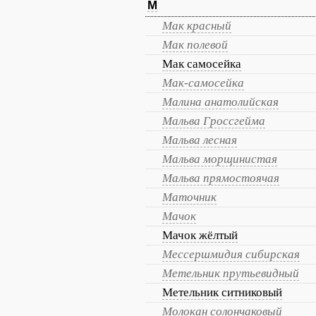
М
Мак красный
Мак полевой
Мак самосейка
Мак-самосейка
Малина анатолийская
Мальва Гроссгейма
Мальва лесная
Мальва морщинистая
Мальва прямостоячая
Маточник
Мачок
Мачок жёлтый
Мессершмидия сибирская
Метельник прутьевидный
Метельник ситниковый
Молокан солончаковый