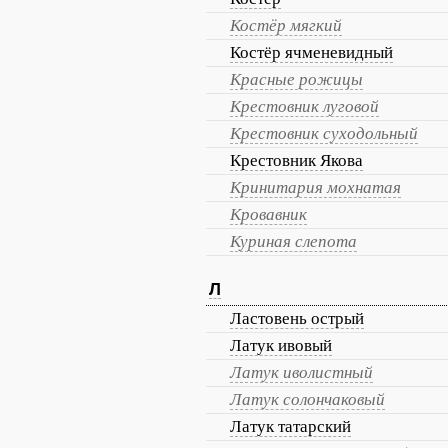
Костёр мягкий
Костёр ячменевидный
Красные рожицы
Крестовник луговой
Крестовник суходольный
Крестовник Якова
Кринитария мохнатая
Кровавник
Куриная слепота
Л
Ластовень острый
Латук ивовый
Латук иволистный
Латук солончаковый
Латук татарский