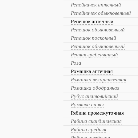
Репейничек аптечный
Репейничек обыкновенный
Репешок аптечный
Репешок обыкновенный
Репешок посконный
Репяшок обыкновенный
Речник гребенчатый
Роза
Ромашка аптечная
Ромашка лекарственная
Ромашка ободранная
Рубус анатолийский
Румянка синяя
Рябина промежуточная
Рябина скандинавская
Рябина средняя
Рябина шведская