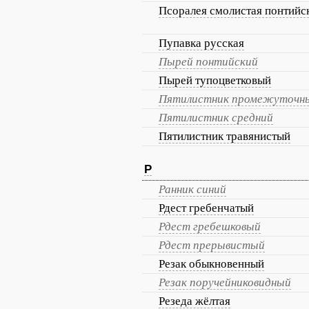
Псоралея смолистая понтийс
Пупавка русская
Пырей понтийский
Пырей тупоцветковый
Пятилистник промежуточн
Пятилистник средний
Пятилистник травянистый
Р
Ранник синий
Рдест гребенчатый
Рдест гребешковый
Рдест прерывистый
Резак обыкновенный
Резак поручейниковидный
Резеда жёлтая