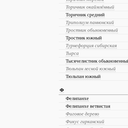
Торичник окаймлённый
Торичник средний
Триполиум паннонский
Тростник обыкновенный
Тростник южный
Турнефорция сибирская
Тырса
Тысячелистник обыкновенны
Тюльпан лесной южный
Тюльпан южный
Ф
Фелипанхе
Фелипанхе ветвистая
Фиговое дерево
Фикус гирканский