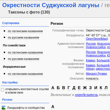
Окрестности Суджукской лагуны
/ г
Таксоны с фото (130)
Сортировка
Регион
Географическая точка:
Окрестности Суд
по латинским названиям
Координаты:
44° 40′ 57″ с.ш., 
по русским названиям
OpenStreetMap
)
Административное
Россия
,
Краснода
По семействам
положение:
Новороссийск
,
п
Россия
,
Краснода
по латинским названиям
Новороссийск
,
Ю
по русским названиям
Физико-
Кавказ
,
Большой 
географическое
Кавказ
,
Большой 
Иерархическая
положение:
Абрау
,
окрестнос
Автор:
Михаил Лучкин
по латинским названиям
Описание:
показать
Настройка
А
Б
В
Г
Д
Е
Ж
З
И
К
Л
открывать контекстные ссылки
в новом окне
Включенные в
определитель
таксо
Регион
А
Ландшафты и сообщества