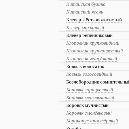
Китайская бузина
Китайский ясень
Клевер жёстковолосистый
Клевер мохнатый
Клевер репейниковый
Клоповник крупковидный
Клоповник крупноцветный
Клоповник чешуйчатый
Ковыль волосатик
Ковыль волосовидный
Козлобородник сомнительны
Коровяк горицветный
Коровяк метельчатый
Коровяк мучнистый
Коровяк смолёвковый
Коронопус простёртый
Костёр