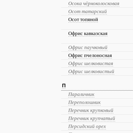
Осока чёрноколосковая
Осот татарский
Осот топяной
Офрис кавказская
Офрис паучковый
Офрис пчелоносная
Офрис шелковистая
Офрис шелковистый
П
Параличник
Переполошник
Перечник крупковый
Перечник крупчатый
Персидский орех