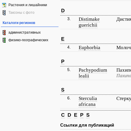
Растения и лишайники
D
Таксоны с фото
3.
Distimake
Дисти
Каталоги регионов
guerichii
административных
E
физико-географических
4.
Euphorbia
Моло
P
5.
Pachypodium
Пахип
lealii
Пахипо
S
6.
Sterculia
Стерку
africana
C
D
E
P
S
Ссылки для публикаций