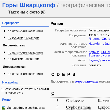
Горы Шварцкопф
/ географическая т
Таксоны с фото (6)
Сортировка
Регион
Географическая точка:
Горы Шварцко
по латинским названиям
Координаты:
19° 08′ 32.13″ 
по русским названиям
Яндекса
,
Open
Административное
Намибия
,
обла
По семействам
положение:
Физико-географическое
Африка
,
Южная
по латинским названиям
положение:
Большого усту
по русским названиям
Автор:
Вадим Должан
Описание:
показать
Иерархическая
по латинским названиям
C
D
E
P
S
Включенные в
определитель
таксо
Настройка
открывать контекстные ссылки
в новом окне
C
Регион
1.
Cactaceae
Какту
2.
Cyphostemma
Цифос
Ландшафты и сообщества