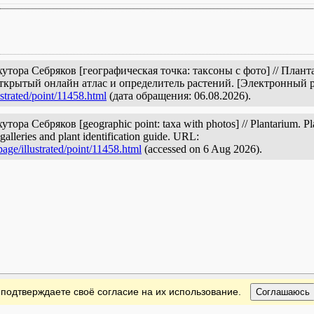
хутора Себряков [географическая точка: таксоны с фото] // Пла
открытый онлайн атлас и определитель растений. [Электронный 
strated/point/11458.html
(дата обращения: 06.08.2026).
ора Себряков [geographic point: taxa with photos] // Plantarium. Pla
galleries and plant identification guide. URL:
age/illustrated/point/11458.html
(accessed on 6 Aug 2026).
 подтверждаете своё согласие на их использование.
Соглашаюсь