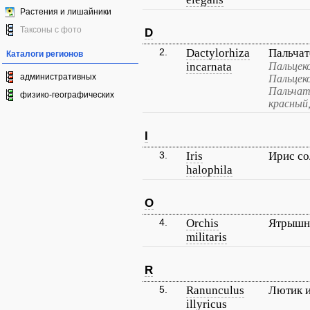
Растения и лишайники
Таксоны с фото
D
2.
Dactylorhiza
Пальчат
Каталоги регионов
incarnata
Пальцек
административных
Пальцек
Пальчат
физико-географических
красный
I
3.
Iris
Ирис с
halophila
O
4.
Orchis
Ятрышн
militaris
R
5.
Ranunculus
Лютик 
illyricus