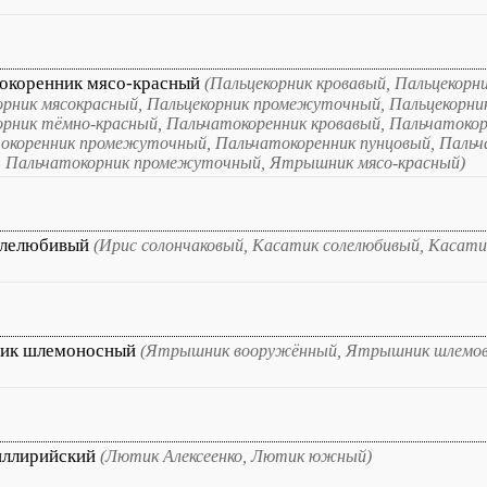
окоренник мясо-красный
(Пальцекорник кровавый, Пальцекорни
орник мясокрасный, Пальцекорник промежуточный, Пальцекорни
орник тёмно-красный, Пальчатокоренник кровавый, Пальчатокор
окоренник промежуточный, Пальчатокоренник пунцовый, Пальч
, Пальчатокорник промежуточный, Ятрышник мясо-красный)
олелюбивый
(Ирис солончаковый, Касатик солелюбивый, Касати
ик шлемоносный
(Ятрышник вооружённый, Ятрышник шлемов
иллирийский
(Лютик Алексеенко, Лютик южный)