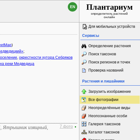
Плантариум
EN
определитель растений
онлайн
Для мобильных устройств
Сервисы
eetMap
)
Определение растения
Медведицкий»
;
Поиск таксонов
поселение
,
окрестности хутора Себряков
Поиск регионов и точек
на реки Медведица
Проверка названий
Растения и лишайники
Загрузить изображение
Все фотографии
Неопределённые виды
Неопознанные особи
Галерея таксонов
7 фото
•
, Ятрышник изящный,
Каталог таксонов