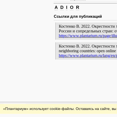
A
D
I
O
R
Ссылки для публикаций
Костенко В. 2022. Окрестности 
России и сопредельных стран: 
https://www.plantarium.ru/page/illu
Костенко В. 2022. Окрестности хут
neighboring countries: open online 
https://www.plantarium.ru/lang/en/p
Обратная связь
«Плантариум» использует cookie-файлы. Оставаясь на сайте, вы