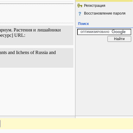
Регистрация
Восстановление пароля
Поиск
нтариум. Растения и лишайники
ресурс] URL:
nts and lichens of Russia and
www.plantarium.ru
Наверх