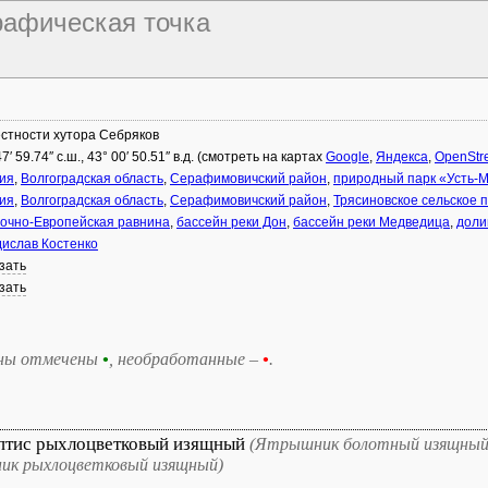
графическая точка
стности хутора Себряков
47′ 59.74″ с.ш., 43° 00′ 50.51″ в.д. (смотреть на картах
Google
,
Яндекса
,
OpenStr
ия
,
Волгоградская область
,
Серафимовичский район
,
природный парк «Усть-
ия
,
Волгоградская область
,
Серафимовичский район
,
Трясиновское сельское 
очно-Европейская равнина
,
бассейн реки Дон
,
бассейн реки Медведица
,
доли
ислав Костенко
зать
зать
ны отмечены
•
, необработанные –
•
.
птис рыхлоцветковый изящный
(Ятрышник болотный изящный
к рыхлоцветковый изящный)