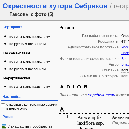
Окрестности хутора Себряков
/ гео
Таксоны с фото (5)
Сортировка
Регион
Географическая точка:
Окре
по латинским названиям
Координаты:
49° 
по русским названиям
Административное положение:
Росс
Росс
По семействам
Физико-географическое положение:
Вост
по латинским названиям
Автор:
Влад
по русским названиям
Описание:
пока
Ссылки на веб-ресурсы:
пока
Иерархическая
A
D
I
O
R
по латинским названиям
Включенные в
определитель
таксо
Настройка
открывать контекстные ссылки
A
в новом окне
1.
Anacamptis
Анакам
Регион
laxiflora ssp.
Ятрышни
Ландшафты и сообщества
elegans