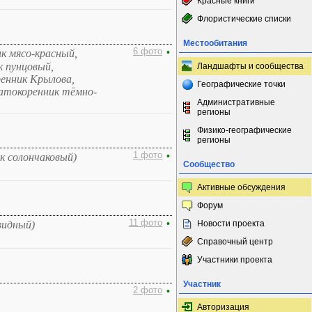
Красные книги
Флористические списки
Местообитания
6 фото
•
к мясо-красный,
к пунцовый,
Ландшафты и сообщества
енник Крылова,
Географические точки
атокоренник тёмно-
Административные
регионы
Физико-географические
регионы
1 фото
•
к солончаковый)
Сообщество
Активные обсуждения
Форум
11 фото
•
идный)
Новости проекта
Справочный центр
Участники проекта
Участник
2 фото
•
Авторизация