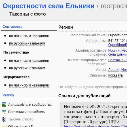
Окрестности села Ельники
/ географ
Таксоны с фото
Сортировка
Регион
Географическая точка:
Окрестност
по латинским названиям
Координаты:
54° 37′ 12″ 
по русским названиям
OpenStree
Административное
Россия
,
Рес
По семействам
положение:
села Ельни
Физико-географическое
Восточно-Е
по латинским названиям
положение:
по русским названиям
Автор:
Леонид Не
Описание:
показать
Иерархическая
по латинским названиям
Не найдено ни одного проиллюстрирован
Регион
Ссылки для публикаций
Ландшафты и сообщества
Непоменко Л.Ф. 2021. Окрестнос
таксоны с фото] // Плантариум.
Растения и лишайники
сопредельных стран: открытый 
Таксоны с фото
[Электронный ресурс] URL:
https://www.plantarium.ru/page/illu
Обсуждение (2)