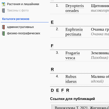
Растения и лишайники
1.
Dryopteris
Щитовник
oreades
высокогор
Таксоны с фото
Каталоги регионов
E
административных
2.
Euphrasia
Очанка г
физико-географических
pectinata
Очанка та
F
3.
Fragaria
Земляник
vesca
Пазобник)
R
4.
Rubus
Малина о
idaeus
идский)
D
E
F
R
Ссылки для публикаций
Винокурова Т. 2021. Жигинжи-Су