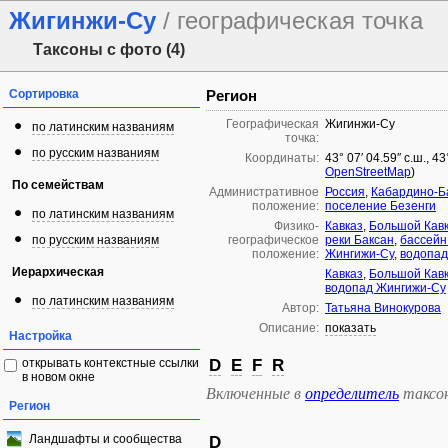
Жигинжи-Су
/ географическая точка
Таксоны с фото (4)
Сортировка
Регион
Географическая
Жигинжи-Су
по латинским названиям
точка:
по русским названиям
Координаты:
43° 07′ 04.59″ с.ш., 4
OpenStreetMap
)
По семействам
Административное
Россия
,
Кабардино-Б
положение:
поселение Безенги
по латинским названиям
Физико-
Кавказ
,
Большой Кав
по русским названиям
географическое
реки Баксан
,
бассейн
положение:
Жингижи-Су
,
водопад
Иерархическая
Кавказ
,
Большой Кав
водопад Жингижи-Су
по латинским названиям
Автор:
Татьяна Винокурова
Описание:
показать
Настройка
открывать контекстные ссылки
D
E
F
R
в новом окне
Включенные в
определитель
таксо
Регион
Ландшафты и сообщества
D