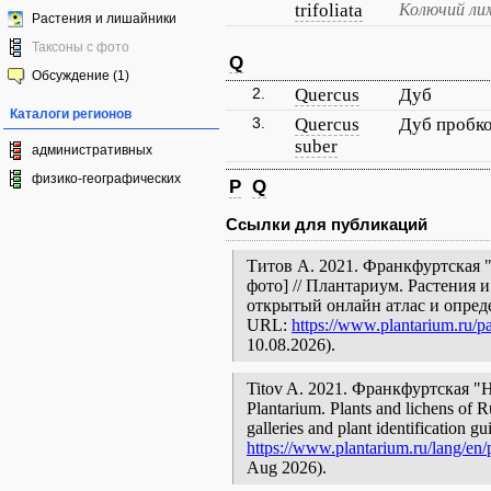
trifoliata
Колючий ли
Растения и лишайники
Таксоны с фото
Q
Обсуждение (1)
2.
Quercus
Дуб
Каталоги регионов
3.
Quercus
Дуб пробк
suber
административных
физико-географических
P
Q
Ссылки для публикаций
Титов А. 2021. Франкфуртская "
фото] // Плантариум. Растения 
открытый онлайн атлас и опред
URL:
https://www.plantarium.ru/pa
10.08.2026).
Titov A. 2021. Франкфуртская "Ниц
Plantarium. Plants and lichens of R
galleries and plant identification g
https://www.plantarium.ru/lang/en/p
Aug 2026).