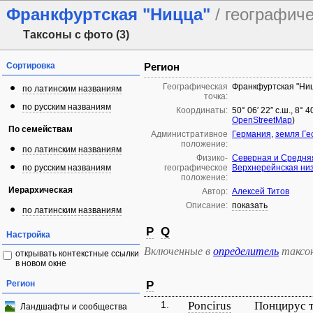
Франкфуртская "Ницца"
/ географич
Таксоны с фото (3)
Сортировка
Регион
Географическая
Франкфуртская "Ни
по латинским названиям
точка:
по русским названиям
Координаты:
50° 06′ 22″ с.ш., 8° 
OpenStreetMap
)
По семействам
Административное
Германия
,
земля Ге
положение:
по латинским названиям
Физико-
Северная и Средня
по русским названиям
географическое
Верхнерейнская ни
положение:
Иерархическая
Автор:
Алексей Титов
Описание:
показать
по латинским названиям
P
Q
Настройка
Включенные в
определитель
таксо
открывать контекстные ссылки
в новом окне
Регион
P
1.
Poncirus
Понцирус 
Ландшафты и сообщества