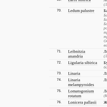
(
70.
Ledum palustre
Б
Б
Ба
Б
р
т
т
О
в
71.
Leibnitzia
Л
anandria
(
72.
Ligularia sibirica
Б
б
73.
Linaria
Л
74.
Linaria
Л
melampyroides
75.
Lomatogonium
Л
rotatum
(
76.
Lonicera pallasii
Ж