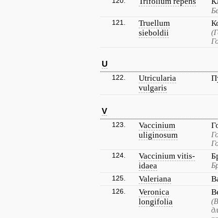
120.
Trifolium repens
К
Б
121.
Truellum
К
sieboldii
(
Г
U
122.
Utricularia
П
vulgaris
V
123.
Vaccinium
Г
uliginosum
Г
Г
124.
Vaccinium vitis-
Б
idaea
Б
125.
Valeriana
В
126.
Veronica
В
longifolia
(
д