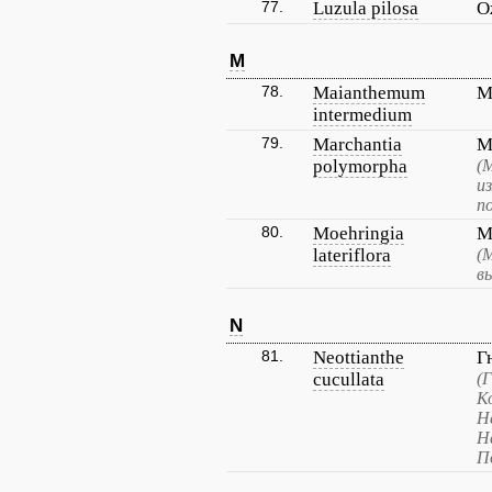
77.
Luzula pilosa
О
M
78.
Maianthemum
М
intermedium
79.
Marchantia
М
polymorpha
(
и
п
80.
Moehringia
М
lateriflora
(
в
N
81.
Neottianthe
Г
cucullata
(
К
Н
Н
П