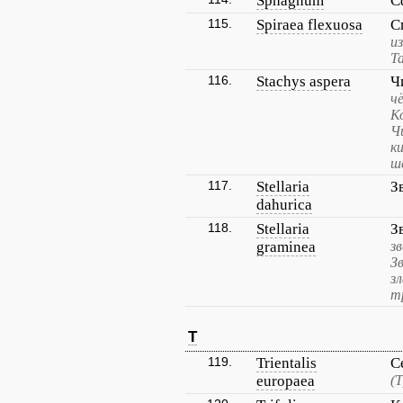
Sphagnum
С
115.
Spiraea flexuosa
С
и
Т
116.
Stachys aspera
Ч
ч
К
Ч
к
ш
117.
Stellaria
З
dahurica
118.
Stellaria
З
graminea
зв
З
з
т
T
119.
Trientalis
С
europaea
(