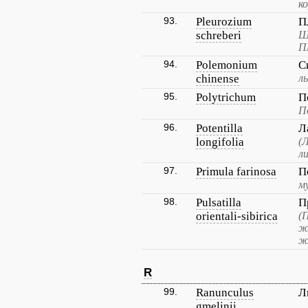
к
93.
Pleurozium
П
schreberi
Ш
П
94.
Polemonium
С
chinense
л
95.
Polytrichum
П
П
96.
Potentilla
Л
longifolia
(
л
97.
Primula farinosa
П
м
98.
Pulsatilla
П
orientali-sibirica
(
ж
ж
R
99.
Ranunculus
Л
gmelinii