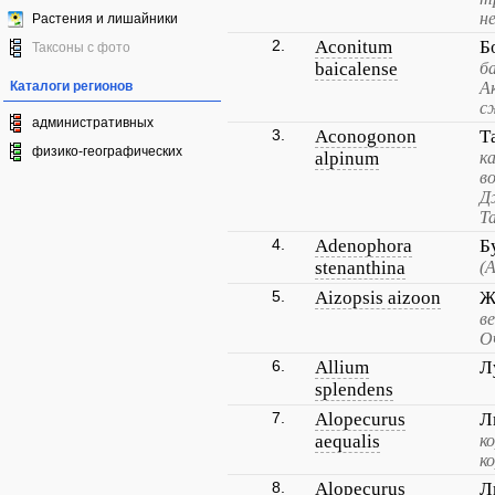
н
Растения и лишайники
2.
Aconitum
Б
Таксоны с фото
baicalense
б
Каталоги регионов
А
с
административных
3.
Aconogonon
Т
физико-географических
alpinum
к
в
Д
Т
4.
Adenophora
Б
stenanthina
(
5.
Aizopsis aizoon
Ж
в
О
6.
Allium
Л
splendens
7.
Alopecurus
Л
aequalis
к
к
8.
Alopecurus
Л