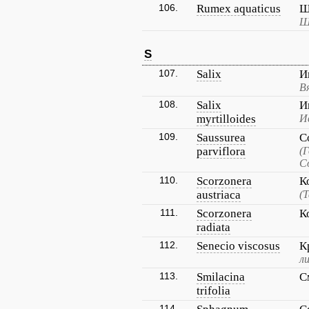
106.
Rumex aquaticus
Щ
Щ
S
107.
Salix
И
В
108.
Salix
И
myrtilloides
И
109.
Saussurea
С
parviflora
(
С
110.
Scorzonera
К
austriaca
(
111.
Scorzonera
К
radiata
112.
Senecio viscosus
К
л
113.
Smilacina
С
trifolia
114.