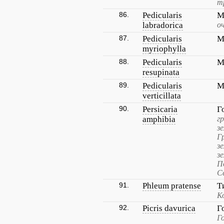
т
86.
Pedicularis
М
labradorica
о
87.
Pedicularis
М
myriophylla
88.
Pedicularis
М
resupinata
89.
Pedicularis
М
verticillata
90.
Persicaria
Г
amphibia
г
з
Г
з
з
П
С
91.
Phleum pratense
Т
К
92.
Picris davurica
Г
Г