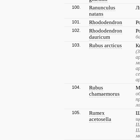
100.
Ranunculus
Л
natans
101.
Rhododendron
Р
102.
Rhododendron
Р
dauricum
б
103.
Rubus arcticus
К
(
а
м
а
с
а
104.
Rubus
М
chamaemorus
о
п
л
105.
Rumex
Щ
acetosella
щ
Щ
Щ
м