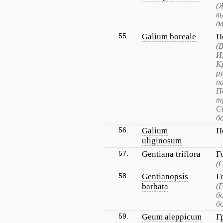
(
в
д
55.
Galium boreale
П
(
И
К
р
п
П
т
С
б
56.
Galium
П
uliginosum
57.
Gentiana triflora
Г
(
58.
Gentianopsis
Г
barbata
(
б
б
59.
Geum aleppicum
Г