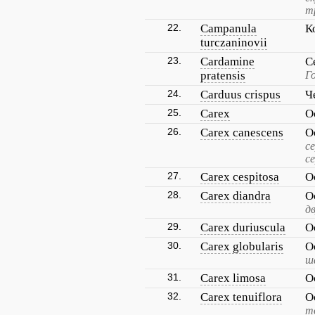
т
22.
Campanula
К
turczaninovii
23.
Cardamine
С
pratensis
Г
24.
Carduus crispus
Ч
25.
Carex
О
26.
Carex canescens
О
с
с
27.
Carex cespitosa
О
28.
Carex diandra
О
д
29.
Carex duriuscula
О
30.
Carex globularis
О
ш
31.
Carex limosa
О
32.
Carex tenuiflora
О
т