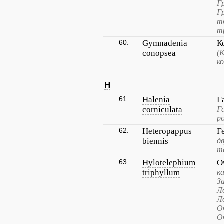
Г
Г
т
т
60.
Gymnadenia
К
conopsea
(
к
H
61.
Halenia
Г
corniculata
Г
р
62.
Heteropappus
Г
biennis
д
т
63.
Hylotelephium
О
triphyllum
к
З
Л
Л
О
О