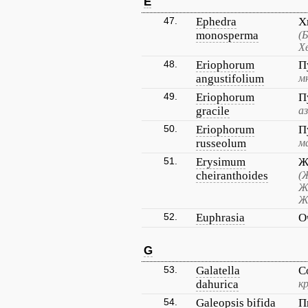
E
47.
Ephedra
Х
monosperma
(
Х
48.
Eriophorum
П
angustifolium
м
49.
Eriophorum
П
gracile
а
50.
Eriophorum
П
russeolum
м
51.
Erysimum
Ж
cheiranthoides
(
Ж
Ж
52.
Euphrasia
О
G
53.
Galatella
С
dahurica
к
54.
Galeopsis bifida
П