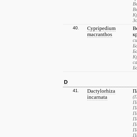
В
В
К
З
40.
Cypripedium
В
macranthos
к
с
Б
Б
К
с
Б
D
41.
Dactylorhiza
П
incarnata
(
П
П
П
П
П
П
П