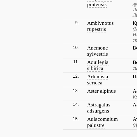
pratensis
л
Л
Л
9.
Amblynotus
К
rupestris
(
Н
с
10.
Anemone
В
sylvestris
11.
Aquilegia
В
sibirica
с
12.
Artemisia
П
sericea
13.
Aster alpinus
А
К
14.
Astragalus
А
adsurgens
15.
Aulacomnium
А
palustre
(