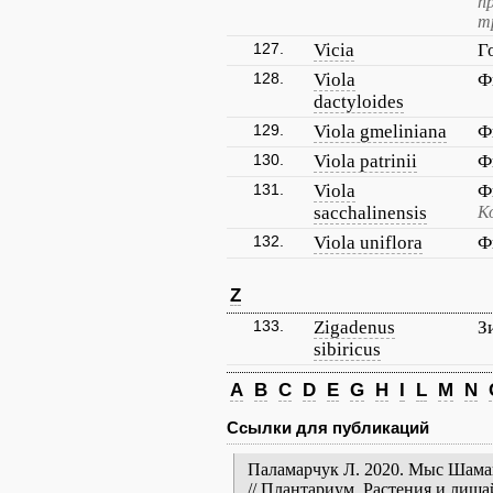
п
т
127.
Vicia
Г
128.
Viola
Ф
dactyloides
129.
Viola gmeliniana
Ф
130.
Viola patrinii
Ф
131.
Viola
Ф
sacchalinensis
К
132.
Viola uniflora
Ф
Z
133.
Zigadenus
З
sibiricus
A
B
C
D
E
G
H
I
L
M
N
Ссылки для публикаций
Паламарчук Л. 2020. Мыс Шаман
// Плантариум. Растения и лиш