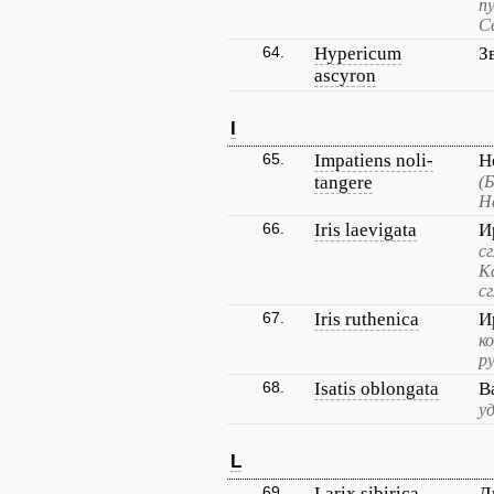
п
С
64.
Hypericum
З
ascyron
I
65.
Impatiens noli-
Н
tangere
(
Н
66.
Iris laevigata
И
с
К
с
67.
Iris ruthenica
И
к
р
68.
Isatis oblongata
В
у
L
69.
Larix sibirica
Л