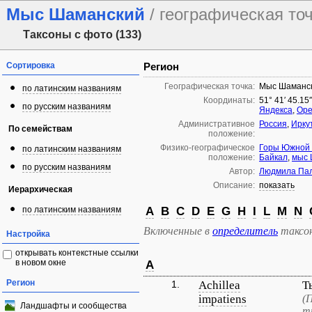
Мыс Шаманский
/ географическая то
Таксоны с фото (133)
Сортировка
Регион
Географическая точка:
Мыс Шаманс
по латинским названиям
Координаты:
51° 41′ 45.15
по русским названиям
Яндекса
,
Ope
Административное
Россия
,
Ирку
По семействам
положение:
Физико-географическое
Горы Южной
по латинским названиям
положение:
Байкал
,
мыс 
по русским названиям
Автор:
Людмила Па
Описание:
показать
Иерархическая
по латинским названиям
A
B
C
D
E
G
H
I
L
M
N
Включенные в
определитель
таксо
Настройка
открывать контекстные ссылки
в новом окне
A
Регион
1.
Achillea
Т
impatiens
(
Ландшафты и сообщества
т