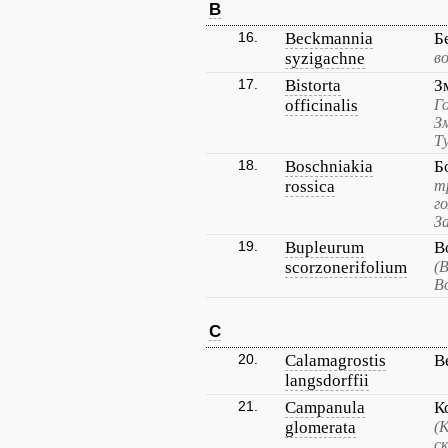
B
16.
Beckmannia
Б
syzigachne
в
17.
Bistorta
З
officinalis
Г
З
Т
18.
Boschniakia
Б
rossica
т
го
З
19.
Bupleurum
В
scorzonerifolium
(
В
C
20.
Calamagrostis
В
langsdorffii
21.
Campanula
К
glomerata
(
с