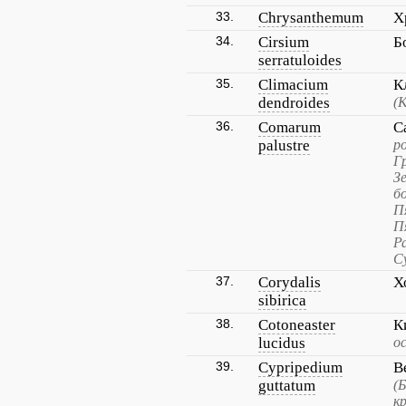
33.
Chrysanthemum
Х
34.
Cirsium
Б
serratuloides
35.
Climacium
К
dendroides
(
36.
Comarum
С
palustre
р
Г
З
б
П
П
Р
С
37.
Corydalis
Х
sibirica
38.
Cotoneaster
К
lucidus
о
39.
Cypripedium
В
guttatum
(
к