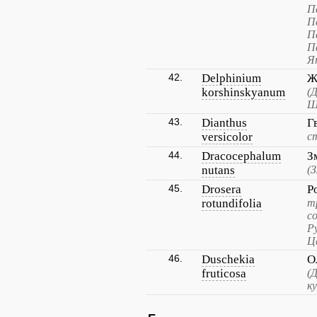
П
П
П
П
Я
42.
Delphinium
Ж
korshinskyanum
(
Ш
43.
Dianthus
Г
versicolor
с
44.
Dracocephalum
З
nutans
(
45.
Drosera
Р
rotundifolia
т
с
Р
Ц
46.
Duschekia
О
fruticosa
(
к