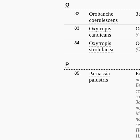
O
82.
Orobanche
З
coerulescens
83.
Oxytropis
О
candicans
(
84.
Oxytropis
О
strobilacea
(
P
85.
Parnassia
Б
palustris
т
Б
с
г
З
т
М
п
с
П
П