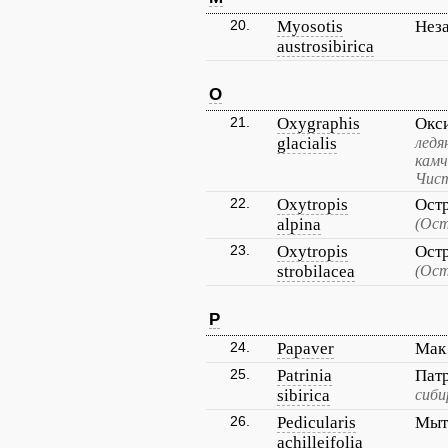
20.
Myosotis
Нез
austrosibirica
O
21.
Oxygraphis
Окс
glacialis
ледя
камч
Чист
22.
Oxytropis
Ост
alpina
(Ост
23.
Oxytropis
Ост
strobilacea
(Ост
P
24.
Papaver
Ма
25.
Patrinia
Пат
sibirica
сиби
26.
Pedicularis
Мыт
achilleifolia