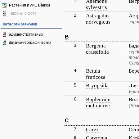
1.
Anemone
Ветр
Растения и лишайники
sylvestris
Таксоны с фото
2.
Astragalus
Аст
norvegicus
горо
Каталоги регионов
административных
B
физико-географических
3.
Bergenia
Бад
crassifolia
серд
толс
Сала
4.
Betula
Берё
fruticosa
5.
Bryopsida
Лис
Брио
6.
Bupleurum
Вол
multinerve
(Вол
C
7.
Carex
Осо
8.
Claytonia
Кле