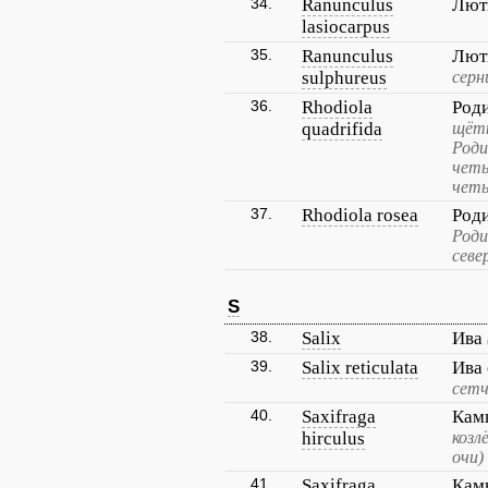
34.
Ranunculus
Лют
lasiocarpus
35.
Ranunculus
Лют
sulphureus
серн
36.
Rhodiola
Род
quadrifida
щётк
Роди
четы
четы
37.
Rhodiola rosea
Род
Роди
севе
S
38.
Salix
Ива
39.
Salix reticulata
Ива 
сетч
40.
Saxifraga
Кам
hirculus
козл
очи)
41.
Saxifraga
Кам