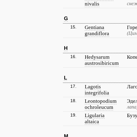
nivalis
снеж
G
15.
Gentiana
Горе
grandiflora
(Цим
H
16.
Hedysarum
Коп
austrosibiricum
L
17.
Lagotis
Лаг
integrifolia
18.
Leontopodium
Эде
ochroleucum
лапа
19.
Ligularia
Бузу
altaica
M