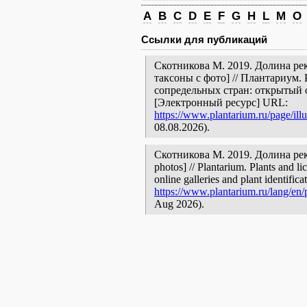
A
B
C
D
E
F
G
H
L
M
O
Ссылки для публикаций
Скотникова М. 2019. Долина рек
таксоны с фото] // Плантариум.
сопредельных стран: открытый 
[Электронный ресурс] URL:
https://www.plantarium.ru/page/ill
08.08.2026).
Скотникова М. 2019. Долина реки
photos] // Plantarium. Plants and l
online galleries and plant identific
https://www.plantarium.ru/lang/en/p
Aug 2026).