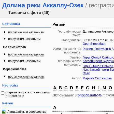
Долина реки Аккаллу-Озек
/ географ
Таксоны с фото (46)
Сортировка
Регион
Географическая
Долина реки Аккаллу
по латинским названиям
точка:
по русским названиям
Координаты:
50° 07′ 28.17″ с.ш., 8
OpenStreetMap
)
По семействам
Административное
Россия
,
Республика 
положение:
по латинским названиям
Физико-
Горы Южной Сибири
по русским названиям
географическое
бассейн реки Бугузун
положение:
Горы Южной Сибири
Иерархическая
Чуя
,
бассейн реки Бу
Озек
по латинским названиям
Автор:
Марина Скотникова
Настройка
A
B
C
D
E
F
G
H
L
M
O
открывать контекстные ссылки
Включенные в
определитель
таксо
в новом окне
Регион
A
Ландшафты и сообщества