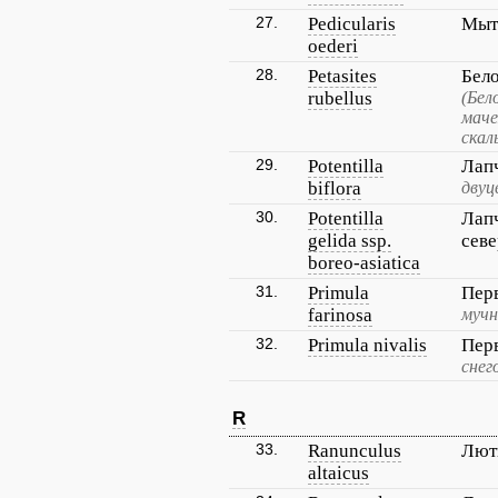
27.
Pedicularis
Мыт
oederi
28.
Petasites
Бел
rubellus
(Бел
маче
скал
29.
Potentilla
Лап
biflora
двуц
30.
Potentilla
Лап
gelida ssp.
севе
boreo-asiatica
31.
Primula
Пер
farinosa
мучн
32.
Primula nivalis
Пер
снег
R
33.
Ranunculus
Лют
altaicus