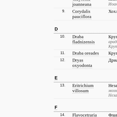
joanneana
Иоан
9.
Corydalis
Хохл
pauciflora
D
10.
Draba
Кру
fladnizensis
арад
Круп
11.
Draba oreades
Кру
12.
Dryas
Дриа
oxyodonta
E
13.
Eritrichium
Нез
villosum
мохн
Неза
F
14.
Flavocetraria
Фла