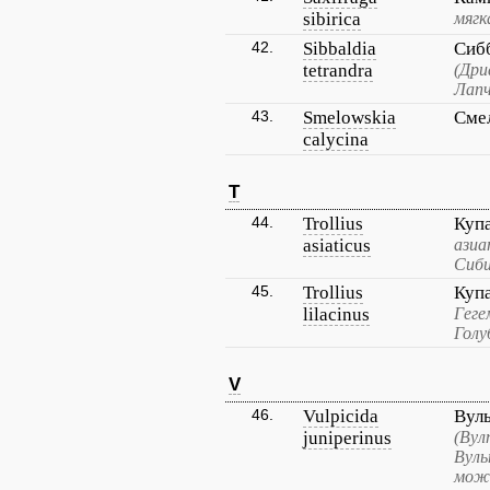
sibirica
мягк
42.
Sibbaldia
Сиб
tetrandra
(Дри
Лапч
43.
Smelowskia
Сме
calycina
T
44.
Trollius
Куп
asiaticus
азиа
Сиби
45.
Trollius
Куп
lilacinus
Геге
Голу
V
46.
Vulpicida
Вул
juniperinus
(Вул
Вуль
можж