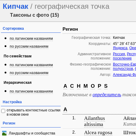
Кипчак
/ географическая точка
Таксоны с фото (15)
Сортировка
Регион
Географическая точка:
Кипчак
по латинским названиям
Координаты:
45° 28′ 47.63
по русским названиям
Яндекса
,
Ope
Административное
Россия
,
Респ
По семействам
положение:
поселение
Физико-географическое
Восточно-Ев
по латинским названиям
положение:
полуостров
,
по русским названиям
Автор:
Александр Ф
Иерархическая
A
C
H
M
O
P
S
по латинским названиям
Включенные в
определитель
таксо
Настройка
A
открывать контекстные ссылки
в новом окне
1.
Ailanthus
Айла
Регион
altissima
Китай
2.
Alcea rugosa
Шток
Ландшафты и сообщества