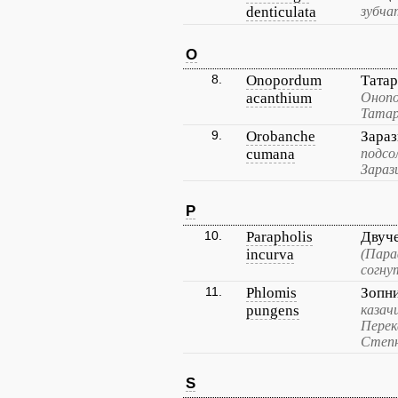
denticulata
зубча
O
8.
Onopordum
Тата
acanthium
Онопо
Татар
9.
Orobanche
Зара
cumana
подсо
Зараз
P
10.
Parapholis
Двуч
incurva
(Пара
согну
11.
Phlomis
Зопн
pungens
казач
Перек
Степн
S