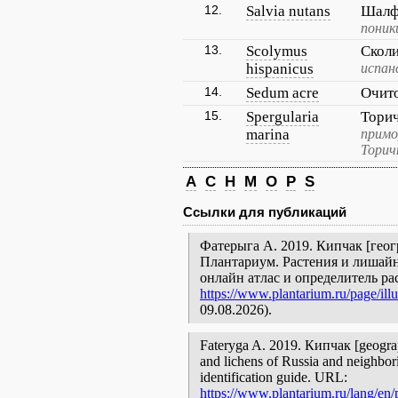
12.
Salvia nutans
Шалф
поник
13.
Scolymus
Скол
hispanicus
испан
14.
Sedum acre
Очит
15.
Spergularia
Тори
marina
примо
Торич
A
C
H
M
O
P
S
Ссылки для публикаций
Фатерыга А. 2019. Кипчак [геогр
Плантариум. Растения и лишайн
онлайн атлас и определитель р
https://www.plantarium.ru/page/ill
09.08.2026).
Fateryga A. 2019. Кипчак [geograph
and lichens of Russia and neighbori
identification guide. URL:
https://www.plantarium.ru/lang/en/p