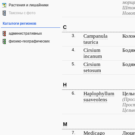
морщи
Растения и лишайники
Шток-
Новоп
Таксоны с фото
Каталоги регионов
C
административных
3.
Campanula
Коло
физико-географических
taurica
4.
Cirsium
Бодя
incanum
5.
Cirsium
Бодя
setosum
H
6.
Haplophyllum
Цель
suaveolens
(Прос
Прост
Цельн
M
7.
Medicago
Люце