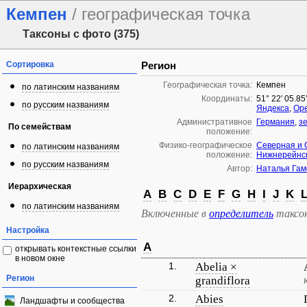
Кемпен
/ географическая точка
Таксоны с фото (375)
Сортировка
Регион
Географическая точка:
Кемпен
по латинским названиям
Координаты:
51° 22′ 05.85
по русским названиям
Яндекса
,
Ope
Административное
Германия
,
з
По семействам
положение:
Физико-географическое
Северная и 
по латинским названиям
положение:
Нижнерейнск
по русским названиям
Автор:
Наталья Гам
Иерархическая
A
B
C
D
E
F
G
H
I
J
K
по латинским названиям
Включенные в
определитель
таксо
Настройка
A
открывать контекстные ссылки
в новом окне
1.
Abelia ×
Регион
grandiflora
2.
Abies
Ландшафты и сообщества