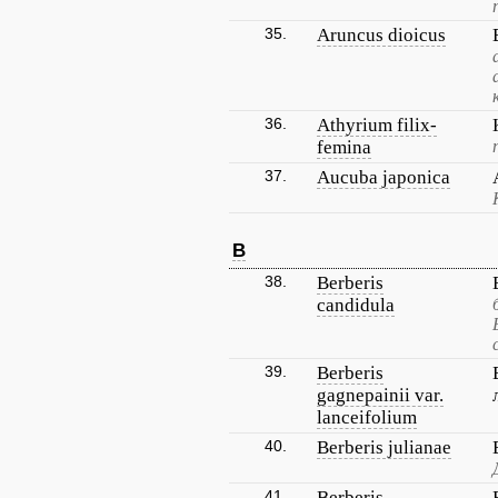
35.
Aruncus dioicus
36.
Athyrium filix-
femina
37.
Aucuba japonica
B
38.
Berberis
candidula
39.
Berberis
gagnepainii var.
lanceifolium
40.
Berberis julianae
41.
Berberis