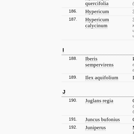
quercifolia
186.
Hypericum
187.
Hypericum
calycinum
I
188.
Iberis
sempervirens
189.
Ilex aquifolium
J
190.
Juglans regia
191.
Juncus bufonius
192.
Juniperus