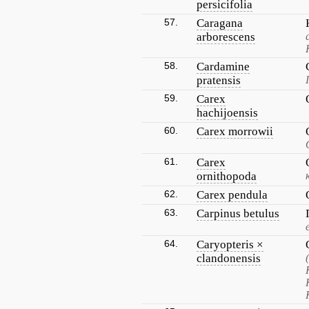
persicifolia
57.
Caragana
arborescens
58.
Cardamine
pratensis
59.
Carex
hachijoensis
60.
Carex morrowii
61.
Carex
ornithopoda
62.
Carex pendula
63.
Carpinus betulus
64.
Caryopteris ×
clandonensis