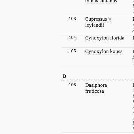
tommasinianus
103.
Cupressus ×
leylandii
104.
Cynoxylon florida
105.
Cynoxylon kousa
D
106.
Dasiphora
fruticosa