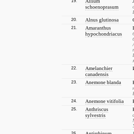
19.
Allium
schoenoprasum
20.
Alnus glutinosa
21.
Amaranthus
hypochondriacus
22.
Amelanchier
canadensis
23.
Anemone blanda
24.
Anemone vitifolia
25.
Anthriscus
sylvestris
26.
Antirrhinum