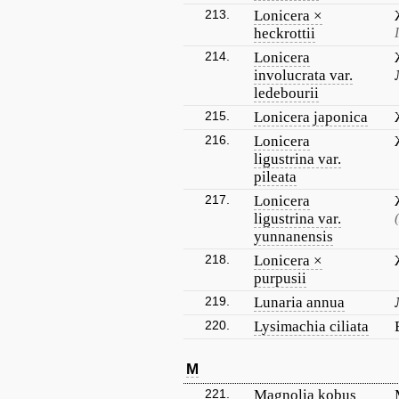
213.
Lonicera ×
heckrottii
214.
Lonicera
involucrata var.
ledebourii
215.
Lonicera japonica
216.
Lonicera
ligustrina var.
pileata
217.
Lonicera
ligustrina var.
yunnanensis
218.
Lonicera ×
purpusii
219.
Lunaria annua
220.
Lysimachia ciliata
M
221.
Magnolia kobus