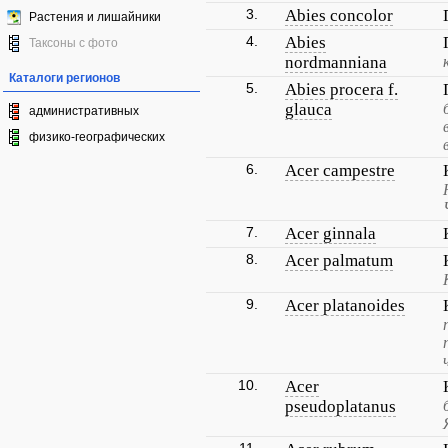
3.
Abies concolor
Растения и лишайники
4.
Abies
Таксоны с фото
nordmanniana
Каталоги регионов
5.
Abies procera f.
glauca
административных
физико-географических
6.
Acer campestre
7.
Acer ginnala
8.
Acer palmatum
9.
Acer platanoides
10.
Acer
pseudoplatanus