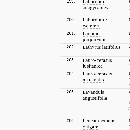
199.
Laburnum
anagyroides
200.
Laburnum ×
watereri
201.
Lamium
purpureum
202.
Lathyrus latifolius
203.
Lauro-cerasus
lusitanica
204.
Lauro-cerasus
officinalis
205.
Lavandula
angustifolia
206.
Leucanthemum
vulgare