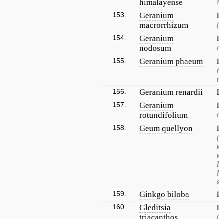
himalayense
153.
Geranium
macrorrhizum
154.
Geranium
nodosum
155.
Geranium phaeum
156.
Geranium renardii
157.
Geranium
rotundifolium
158.
Geum quellyon
159.
Ginkgo biloba
160.
Gleditsia
triacanthos