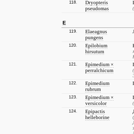
118.
Dryopteris
pseudomas
E
119.
Elaeagnus
pungens
120.
Epilobium
hirsutum
121.
Epimedium ×
perralchicum
122.
Epimedium
rubrum
123.
Epimedium ×
versicolor
124.
Epipactis
helleborine