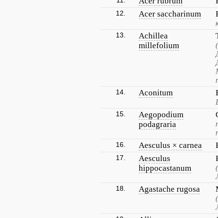
11.
Acer rubrum
12.
Acer saccharinum
13.
Achillea
millefolium
14.
Aconitum
15.
Aegopodium
podagraria
16.
Aesculus × carnea
17.
Aesculus
hippocastanum
18.
Agastache rugosa