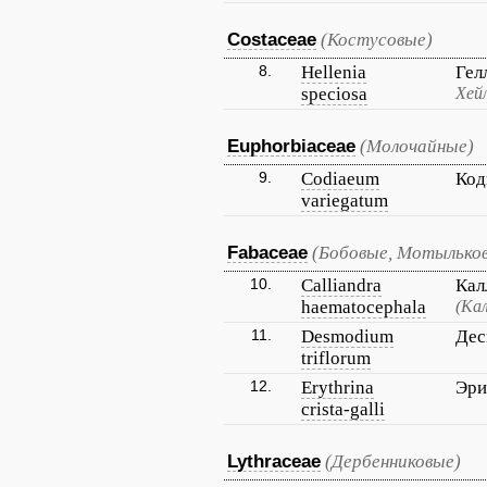
Costaceae
(Костусовые)
8.
Hellenia
Гел
speciosa
Хей
Euphorbiaceae
(Молочайные)
9.
Codiaeum
Код
variegatum
Fabaceae
(Бобовые, Мотылько
10.
Calliandra
Кал
haematocephala
(Ка
11.
Desmodium
Дес
triflorum
12.
Erythrina
Эри
crista-galli
Lythraceae
(Дербенниковые)