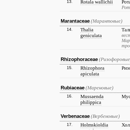
13.
Rotala wallichii
Рот
Рот
Marantaceae
(Марантовые)
14.
Thalia
Тал
geniculata
вес
Мар
тро
Rhizophoraceae
(Ризофоровые
15.
Rhizophora
Риз
apiculata
Rubiaceae
(Мареновые)
16.
Mussaenda
Мус
philippica
Verbenaceae
(Вербеновые)
17.
Holmskioldia
Хол