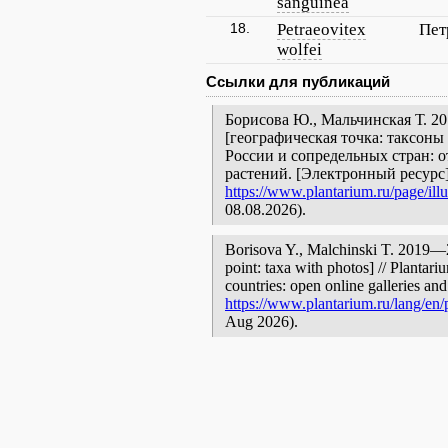
sanguinea
18.
Petraeovitex
Пет
wolfei
Ссылки для публикаций
Борисова Ю., Мальчинская Т. 2
[географическая точка: таксоны
России и сопредельных стран: 
растений. [Электронный ресурс
https://www.plantarium.ru/page/ill
08.08.2026).
Borisova Y., Malchinski T. 2019
point: taxa with photos] // Plantar
countries: open online galleries and
https://www.plantarium.ru/lang/en/p
Aug 2026).