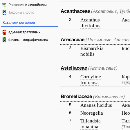
Растения и лишайники
Acanthaceae
(Акантовые, Тунб
Таксоны с фото
2.
Acanthus
Ака
Каталоги регионов
ilicifolius
административных
Arecaceae
(Пальмовые, Ареков
физико-географических
3.
Bismarckia
Бис
nobilis
Asteliaceae
(Астелиевые)
4.
Cordyline
Кор
fruticosa
вер
Bromeliaceae
(Бромелиевые)
5.
Ananas lucidus
Ана
6.
Neoregelia
Нео
7.
Tillandsia
Тил
ionantha
(Ти