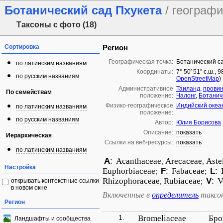
Ботанический сад Пхукета
/ географ
Таксоны с фото (18)
Сортировка
Регион
Географическая точка:
Ботанический с
по латинским названиям
Координаты:
7° 50′ 51″ с.ш., 
по русским названиям
OpenStreetMap
)
Административное
Таиланд
,
провин
По семействам
положение:
Чалонг
,
Ботанич
Физико-географическое
Индийский океа
по латинским названиям
положение:
по русским названиям
Автор:
Юлия Борисова
Описание:
показать
Иерархическая
Ссылки на веб-ресурсы:
показать
по латинским названиям
A
:
Acanthaceae
Arecaceae
Aste
,
,
Настройка
Euphorbiaceae
F
:
Fabaceae
L
:
;
;
Rhizophoraceae
Rubiaceae
V
:
V
открывать контекстные ссылки
,
;
в новом окне
Включенные в
определитель
таксо
Регион
1.
Bromeliaceae
Бро
Ландшафты и сообщества