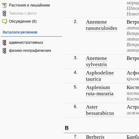
морщ
Растения и лишайники
Шток
Таксоны с фото
Новоп
2.
Anemone
Ветр
Обсуждение (6)
ranunculoides
лютик
Каталоги регионов
Ветре
лютич
административных
Ветре
лютич
физико-географических
3.
Anemone
Ветр
sylvestris
4.
Asphodeline
Асфо
taurica
крымс
5.
Asplenium
Кост
ruta-muraria
посте
Косте
6.
Aster
Астр
bessarabicus
ложн
B
7.
Berberis
Барб