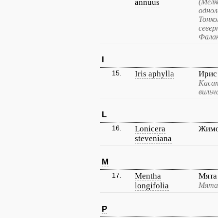
annuus
(Мелк
однол
Тонко
север
Фалак
I
15.
Iris aphylla
Ирис
Касат
вильч
L
16.
Lonicera
Жимо
steveniana
M
17.
Mentha
Мята
longifolia
Мята 
P