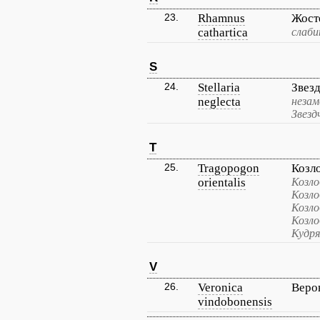
23.
Rhamnus
Жост
cathartica
слаби
S
24.
Stellaria
Звез
neglecta
незам
Звезд
T
25.
Tragopogon
Козл
orientalis
Козло
Козло
Козло
Козло
Кудря
V
26.
Veronica
Веро
vindobonensis