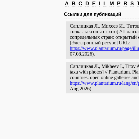
A
B
C
D
E
I
L
M
P
R
S
Ссылки для публикаций
Саплицкая Л., Михеев И., Титов
точка: таксоны с фото] // План
сопредельных стран: открытый 
[Электронный ресурс] URL:
https://www.plantarium.ru/page/ill
07.08.2026).
Саплицкая Л., Mikheev I., Titov 
taxa with photos] // Plantarium. Pl
countries: open online galleries and
https://www.plantarium.ru/lang/en/p
Aug 2026).