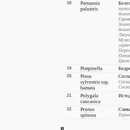
18.
Parnassia
Бело
palustris
тупол
болот
Горля
Золот
болот
Лягуш
Мужск
серде
Перел
Попов
Цвет
19.
Pimpinella
Бедр
20.
Pinus
Сосн
sylvestris ssp.
Сосна
Сосно
hamata
21.
Polygala
Исто
caucasica
22.
Prunus
Слив
spinosa
Терно
R