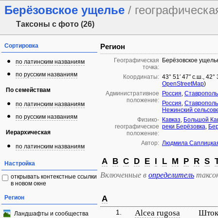
Берёзовское ущелье
/ географическа
Таксоны с фото (26)
Сортировка
Регион
Географическая
Берёзовское ущель
по латинским названиям
точка:
по русским названиям
Координаты:
43° 51′ 47″ с.ш., 42°
OpenStreetMap
)
По семействам
Административное
Россия
,
Ставрополь
положение:
Россия
,
Ставрополь
по латинским названиям
Нежинский сельсов
по русским названиям
Физико-
Кавказ
,
Большой Ка
географическое
реки Берёзовка
,
Бер
Иерархическая
положение:
Автор:
Людмила Саплицка
по латинским названиям
A
B
C
D
E
I
L
M
P
R
S
Настройка
Включенные в
определитель
таксо
открывать контекстные ссылки
в новом окне
Регион
A
1.
Alcea rugosa
Шток
Ландшафты и сообщества