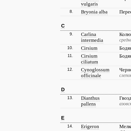
vulgaris
8.
Bryonia alba
Пере
C
9.
Carlina
Колю
intermedia
средн
10.
Cirsium
Бодя
11.
Cirsium
Бодя
ciliatum
12.
Cynoglossum
Черн
officinale
слепо
D
13.
Dianthus
Гвоз
pallens
азовс
E
14.
Erigeron
Мелк