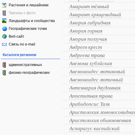
Растения и лишайники
Амарант тёмный
Таксоны с фото
Амарант хрящевидный
Ландшафты и сообщества
Амория гибридная
Географические точки
Амория горная
Веб-сайт
Амория ползучая
Связь по e-mail
Андреев крест
Андреева трава
Каталоги регионов
Анемона хубэйская
административных
Анемоноидес лютиковый
физико-географических
Анемоноидес лютичный
Антеннария двудомная
Аппетитная трава
Арабидопсис Таля
Аристолохия ломоносовидна
Аристолохия обыкновенная
Аспарагус каспийский