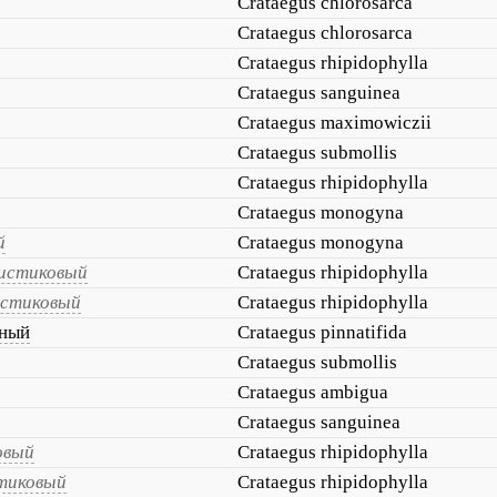
Crataegus chlorosarca
Crataegus chlorosarca
Crataegus rhipidophylla
Crataegus sanguinea
Crataegus maximowiczii
Crataegus submollis
Crataegus rhipidophylla
Crataegus monogyna
й
Crataegus monogyna
истиковый
Crataegus rhipidophylla
истиковый
Crataegus rhipidophylla
нный
Crataegus pinnatifida
Crataegus submollis
Crataegus ambigua
Crataegus sanguinea
овый
Crataegus rhipidophylla
тиковый
Crataegus rhipidophylla