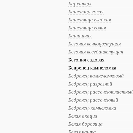
Бархатцы
Башеница голая
Башенница гладкая
Башенница голая
Башишник
Бегония вечноцветущая
Бегония всегдацветущая
Бегония садовая
Бедренец камнеломка
Бедренец камнеломковый
Бедренец разрезной
Бедренец рассечённолистны
Бедренец рассечённый
Бедренец-камнеломка
Белая акация
Белая боровица
Белая кашка