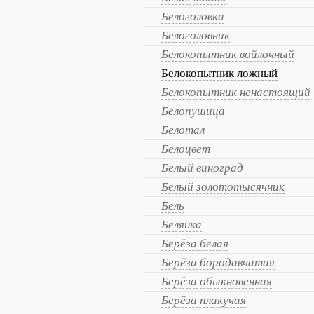
Белоголовка
Белоголовник
Белокопытник войлочный
Белокопытник ложный
Белокопытник ненастоящий
Белопушица
Белотал
Белоцвет
Белый виноград
Белый золототысячник
Бель
Белянка
Берёза белая
Берёза бородавчатая
Берёза обыкновенная
Берёза плакучая