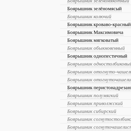
Боярышник зелёномякотный
Боярышник зелёномясый
Боярышник колючий
Боярышник кроваво-красный
Боярышник Максимовича
Боярышник мягковатый
Боярышник обыкновенный
Боярышник однопестичный
Боярышник одностолбиковы
Боярышник отогнуто-чашел
Боярышник отогнуточашел
Боярышник перистонадреза
Боярышник полумягкий
Боярышник приволжский
Боярышник сибирский
Боярышник согнутостолбик
Боярышник согнуточашелис