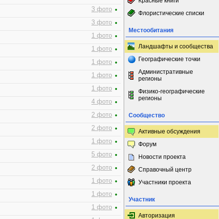
Красные книги
3 фото
•
Флористические списки
3 фото
•
Местообитания
1 фото
•
Ландшафты и сообщества
1 фото
•
Географические точки
1 фото
•
Административные
1 фото
•
регионы
1 фото
•
Физико-географические
регионы
4 фото
•
2 фото
•
Сообщество
2 фото
•
Активные обсуждения
1 фото
•
Форум
5 фото
•
Новости проекта
2 фото
•
Справочный центр
1 фото
•
Участники проекта
1 фото
•
Участник
1 фото
•
Авторизация