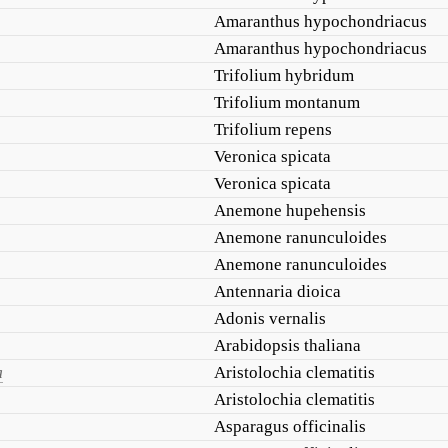
Amaranthus hypochondriacus
Amaranthus hypochondriacus
Trifolium hybridum
Trifolium montanum
Trifolium repens
Veronica spicata
Veronica spicata
Anemone hupehensis
Anemone ranunculoides
Anemone ranunculoides
Antennaria dioica
Adonis vernalis
Arabidopsis thaliana
я
Aristolochia clematitis
Aristolochia clematitis
Asparagus officinalis