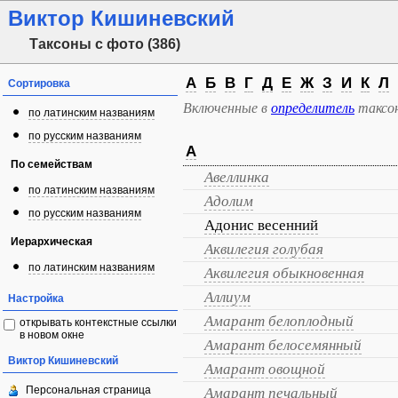
Виктор Кишиневский
Таксоны с фото (386)
А
Б
В
Г
Д
Е
Ж
З
И
К
Л
Сортировка
Включенные в
определитель
таксо
по латинским названиям
по русским названиям
А
По семействам
Авеллинка
по латинским названиям
Адолим
по русским названиям
Адонис весенний
Иерархическая
Аквилегия голубая
по латинским названиям
Аквилегия обыкновенная
Аллиум
Настройка
Амарант белоплодный
открывать контекстные ссылки
в новом окне
Амарант белосемянный
Виктор Кишиневский
Амарант овощной
Персональная страница
Амарант печальный