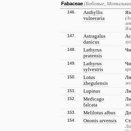
Fabaceae
(Бобовые, Мотылько
146.
Anthyllis
Яз
vulneraria
(А
ле
Яз
147.
Astragalus
Ас
danicus
лу
148.
Lathyrus
Чи
pratensis
149.
Lathyrus
Чи
sylvestris
кр
150.
Lotus
Ля
zhegulensis
жи
151.
Lupinus
Л
152.
Medicago
Лю
falcata
жё
153.
Melilotus albus
До
154.
Ononis arvensis
Ст
Ли