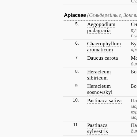
Су
Apiaceae
(Сельдерейные, Зонт
5.
Aegopodium
Сн
podagraria
пу
Су
6.
Chaerophyllum
Бу
aromaticum
ар
7.
Daucus carota
Мо
ди
8.
Heracleum
Бо
sibiricum
9.
Heracleum
Бо
sosnowskyi
10.
Pastinaca sativa
Па
мо
ко
мо
11.
Pastinaca
Па
sylvestris
ди