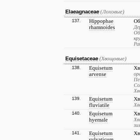
Elaeagnaceae
(Лоховые)
137.
Hippophae
Об
rhamnoides
Де
Об
кр
Ра
Equisetaceae
(Хвощовые)
138.
Equisetum
Хв
arvense
ор
Пе
Со
Хв
139.
Equisetum
Хв
fluviatile
Хв
140.
Equisetum
Хв
hyemale
Хв
зи
141.
Equisetum
Хв
sylvaticum