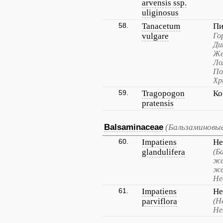
arvensis ssp.
uliginosus
58.
Tanacetum
Пи
vulgare
Го
Ди
Же
Ло
По
Хр
59.
Tragopogon
Ко
pratensis
Balsaminaceae
(Бальзаминовы
60.
Impatiens
Не
glandulifera
(Б
же
же
Не
61.
Impatiens
Не
parviflora
(Н
Не