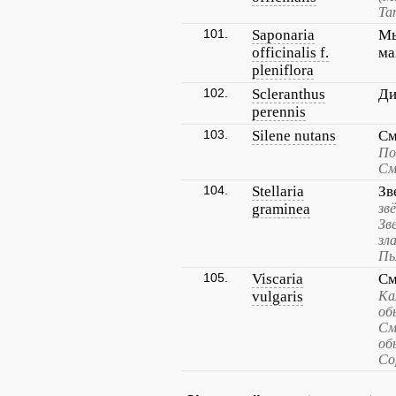
Та
101.
Saponaria
Мы
officinalis f.
ма
pleniflora
102.
Scleranthus
Ди
perennis
103.
Silene nutans
См
По
См
104.
Stellaria
Зв
graminea
зв
Зв
зл
Пь
105.
Viscaria
См
vulgaris
Ка
об
См
об
Со