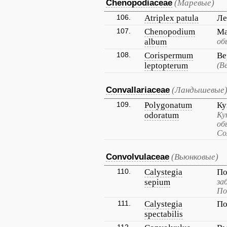
Chenopodiaceae
(Маревые)
106.
Atriplex patula
Ле
107.
Chenopodium
Ма
album
об
108.
Corispermum
Ве
leptopterum
(В
Convallariaceae
(Ландышевые
109.
Polygonatum
Ку
odoratum
Ку
об
Со
Convolvulaceae
(Вьюнковые)
110.
Calystegia
По
sepium
за
По
111.
Calystegia
По
spectabilis