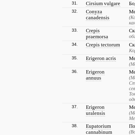
31.
Cirsium vulgare
Бо
32.
Conyza
Ме
canadensis
(К
ка
33.
Crepis
Ск
praemorsa
об
34.
Crepis tectorum
Ск
Ко
35.
Erigeron acris
Ме
(М
36.
Erigeron
Ме
annuus
(М
Ст
се
То
од
37.
Erigeron
Ме
uralensis
(М
Ме
38.
Eupatorium
По
cannabinum
(В