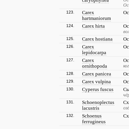
caryophyllea
Ос
123.
Carex
Ос
hartmaniorum
124.
Carex hirta
Ос
во
125.
Carex hostiana
Ос
126.
Carex
Ос
lepidocarpa
127.
Carex
Ос
ornithopoda
ко
128.
Carex panicea
Ос
129.
Carex vulpina
Ос
130.
Cyperus fuscus
Сы
чё
131.
Schoenoplectus
Сх
lacustris
оз
132.
Schoenus
Сх
ferrugineus