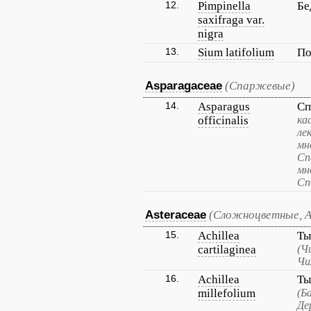
12.
Pimpinella
Бе
saxifraga var.
nigra
13.
Sium latifolium
По
Asparagaceae
(Спаржевые)
14.
Asparagus
Сп
officinalis
ка
ле
мн
Сп
мн
Сп
Asteraceae
(Сложноцветные, 
15.
Achillea
Ты
cartilaginea
(Ч
Чи
16.
Achillea
Ты
millefolium
(Б
Де