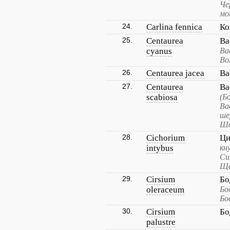
Че
мо
24.
Carlina fennica
Ко
25.
Centaurea
Ва
cyanus
Ва
Во
26.
Centaurea jacea
Ва
27.
Centaurea
Ва
scabiosa
(Б
Ва
ше
Ша
28.
Cichorium
Ци
intybus
кн
Си
Ще
29.
Cirsium
Бо
oleraceum
Бо
Бо
30.
Cirsium
Бо
palustre