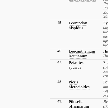
Ла
Ла
Мо
Мо
45.
Leontodon
Ку
hispidus
оп
ше
ше
ще
ще
46.
Leucanthemum
Ни
ircutianum
Ни
47.
Petasites
Бе
spurius
(Б
Бе
со
48.
Picris
Го
hieracioides
тв
Го
жё
49.
Pilosella
Яс
officinarum
(Г