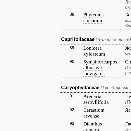
Ла
ок
88.
Phyteuma
Ко
spicatum
ко
Фи
Caprifoliaceae
(Жимолостные)
89.
Lonicera
Жи
xylosteum
яг
90.
Symphoricarpos
Сн
albus var.
(С
ри
laevigatus
Caryophyllaceae
(Гвоздиковые,
91.
Arenaria
Пе
serpyllifolia
(П
92.
Cerastium
Яс
arvense
93.
Dianthus
Гв
arenarius
Кр