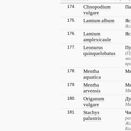
174.
Clinopodium
Па
vulgare
175.
Lamium album
Яс
Яс
176.
Lamium
Яс
amplexicaule
177.
Leonurus
Пу
quinquelobatus
(П
мо
кр
178.
Mentha
Мя
aquatica
179.
Mentha
Мя
arvensis
Мя
180.
Origanum
Ду
vulgare
Ма
181.
Stachys
Чи
palustris
ра
Жа
Ко