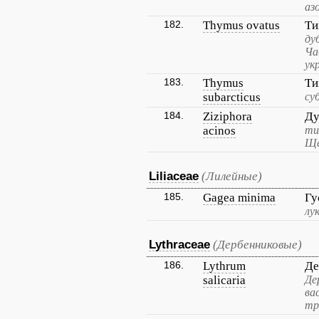
аз
182.
Thymus ovatus
Ти
ду
Ча
ук
183.
Thymus
Ти
subarcticus
су
184.
Ziziphora
Ду
acinos
ти
Ще
Liliaceae
(Лилейные)
185.
Gagea minima
Гу
лу
Lythraceae
(Дербенниковые)
186.
Lythrum
Де
salicaria
Де
ва
тр