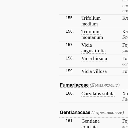
Ст
па
по
155.
Trifolium
Кл
medium
156.
Trifolium
Кл
montanum
Бе
157.
Vicia
Го
angustifolia
уз
158.
Vicia hirsuta
Го
во
159.
Vicia villosa
Го
Fumariaceae
(Дымянковые)
160.
Corydalis solida
Хо
Га
Gentianaceae
(Горечавковые)
161.
Gentiana
Го
cruciata
кр