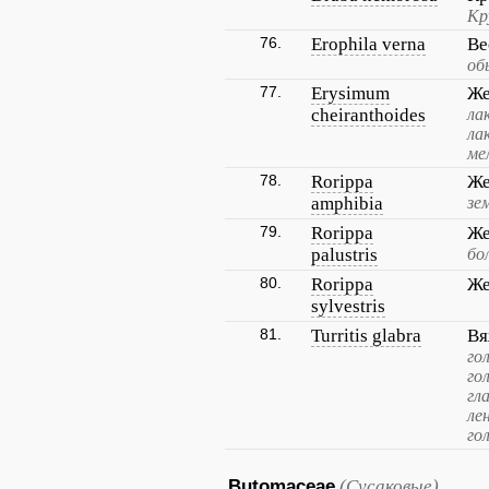
Кр
76.
Erophila verna
Ве
об
77.
Erysimum
Же
cheiranthoides
ла
ла
ме
78.
Rorippa
Же
amphibia
зе
79.
Rorippa
Же
palustris
бо
80.
Rorippa
Же
sylvestris
81.
Turritis glabra
Вя
го
го
гл
ле
го
Butomaceae
(Сусаковые)