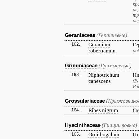
кр
пе
тр
пе
Geraniaceae
(Гераниевые)
162.
Geranium
Ге
robertianum
ро
Grimmiaceae
(Гриммиевые)
163.
Niphotrichum
Ни
canescens
(Р
Ра
Grossulariaceae
(Крыжовнико
164.
Ribes nigrum
См
Hyacinthaceae
(Гиацинтовые)
165.
Ornithogalum
Пт