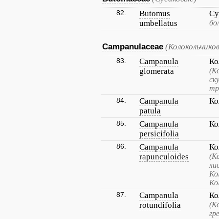
82.
Butomus
Су
umbellatus
бо
Campanulaceae
(Колокольчико
83.
Campanula
Ко
glomerata
(К
ск
тр
84.
Campanula
Ко
patula
85.
Campanula
Ко
persicifolia
86.
Campanula
Ко
rapunculoides
(К
ли
Ко
Ко
87.
Campanula
Ко
rotundifolia
(К
гр