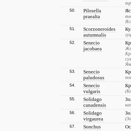
тр
50.
Pilosella
Яс
praealta
вы
Яс
51.
Scorzoneroides
Ку
autumnalis
гу
52.
Senecio
Кр
jacobaea
Же
Кр
су
Як
53.
Senecio
Кр
paludosus
по
54.
Senecio
Кр
vulgaris
(К
55.
Solidago
Зо
canadensis
ка
56.
Solidago
Зо
virgaurea
(З
57.
Sonchus
Ос