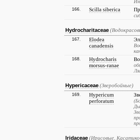
Ин
166.
Scilla siberica
Пр
си
Hydrocharitaceae
(Водокрасов
167.
Elodea
Эл
canadensis
Во
ка
168.
Hydrocharis
Во
morsus-ranae
об
Ля
Hypericaceae
(Зверобойные)
169.
Hypericum
Зв
perforatum
(Б
Ды
Зв
пр
пр
Iridaceae
(Ирисовые, Касатико