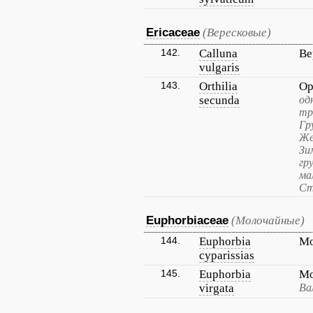
Ericaceae
(Вересковые)
142.
Calluna
Ве
vulgaris
143.
Orthilia
Ор
secunda
од
тр
Гр
Же
Зи
гр
ма
Ст
Euphorbiaceae
(Молочайные)
144.
Euphorbia
Мо
cyparissias
145.
Euphorbia
Мо
virgata
Ва