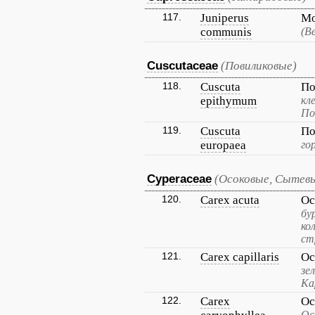
117.
Juniperus
Мо
communis
(В
Cuscutaceae
(Повиликовые)
118.
Cuscuta
По
epithymum
кл
По
119.
Cuscuta
По
europaea
го
Cyperaceae
(Осоковые, Сытев
120.
Carex acuta
Ос
бу
ко
ст
121.
Carex capillaris
Ос
зе
Ка
122.
Carex
Ос
Ос