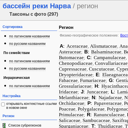
бассейн реки Нарва
/ регион
Таксоны с фото (297)
Сортировка
Регион
Физико-географическое положение:
Вост
по латинским названиям
по русским названиям
A
:
Aceraceae
Alismataceae
Ana
,
,
Asteraceae
B
:
Balsaminaceae
B
;
,
По семействам
Butomaceae
C
:
Campanulaceae
;
,
по латинским названиям
Chenopodiaceae
Convallariaceae
,
Cupressaceae
Cuscutaceae
Cype
по русским названиям
,
,
Dryopteridaceae
E
:
Elaeagnacea
;
Иерархическая
Fabaceae
Fumariaceae
G
:
Genti
,
;
Grossulariaceae
H
:
Hyacinthace
по латинским названиям
;
Iridaceae
J
:
Juncaceae
L
:
Lami
;
;
Настройка
Melanthiaceae
N
:
Najadaceae
N
;
,
Orchidaceae
P
:
Papaveraceae
P
;
,
открывать контекстные ссылки
в новом окне
Poaceae
Polygalaceae
Polygona
,
,
Primulaceae
R
:
Ranunculaceae
;
,
Регион
Salicaceae
Sambucaceae
Saxifra
,
,
Список субрегионов
Sparganiaceae
T
:
Thuidiaceae
T
;
,