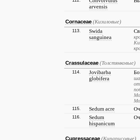
112.
Convolvulus
Вь
arvensis
Cornaceae
(Кизиловые)
113.
Swida
Св
sanguinea
кр
Ки
кр
Crassulaceae
(Толстянковые)
114.
Jovibarba
Бо
globifera
ша
от
по
Мо
Мо
115.
Sedum acre
Оч
116.
Sedum
Оч
hispanicum
Cupressaceae
(Кипарисовые)