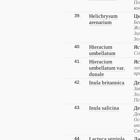
По
ко
39.
Helichrysum
Цм
arenarium
Бе
Жо
Зи
Зо
40.
Hieracium
Яс
umbellatum
Со
41.
Hieracium
Яс
umbellatum var.
ли
пр
dunale
42.
Inula britannica
Де
За
Зо
Пе
43.
Inula salicina
Де
Де
Ос
ив
Ст
44.
Lactuca serriola
Ла