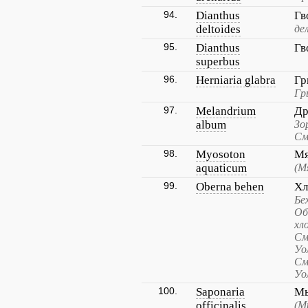
94.
Dianthus
Гв
deltoides
де
95.
Dianthus
Гв
superbus
96.
Herniaria glabra
Гр
Гр
97.
Melandrium
Др
album
Зо
См
98.
Myosoton
Мя
aquaticum
(М
99.
Oberna behen
Хл
Бе
Об
хл
См
Уо
См
Уо
100.
Saponaria
Мы
officinalis
(М