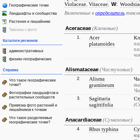
Violaceae
Vitaceae
W
:
Woodsia
,
;
Географические точки
Включенные в
определитель
таксо
Ландшафты и сообщества
Растения и лишайники
Aceraceae
(Кленовые)
Таксоны с фото
1.
Acer
Кл
Каталоги регионов
platanoides
пл
пл
административных
чи
физико-географических
Alismataceae
(Частуховые)
Справка
2.
Alisma
Ча
Что такое географические
gramineum
вы
точки?
Ча
Фотографии ландшафтов и
растительных сообществ
3.
Sagittaria
Ст
sagittifolia
(С
Привязка фото растений и
лишайников к точкам
Что такое разделяемые
Anacardiaceae
(Сумаховые)
географические точки?
4.
Rhus typhina
Су
ко