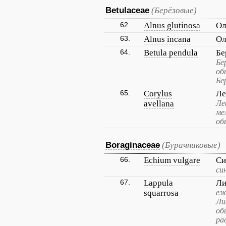
Betulaceae
(Берёзовые)
62.
Alnus glutinosa
Ол
63.
Alnus incana
Ол
64.
Betula pendula
Бе
Бе
об
Бе
65.
Corylus
Ле
avellana
Ле
ме
об
Boraginaceae
(Бурачниковые)
66.
Echium vulgare
Си
си
67.
Lappula
Ли
squarrosa
еж
Ли
об
ра