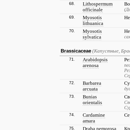
68.
Lithospermum
Во
officinale
(Д
69.
Myosotis
Не
lithuanica
70.
Myosotis
Не
sylvatica
са
Brassicaceae
(Капустные, Бра
71.
Arabidopsis
Ре
arenosa
пе
Ре
Се
72.
Barbarea
Су
arcuata
ду
73.
Bunias
Св
orientalis
Св
Су
74.
Cardamine
Се
amara
75.
Draba nemorosa
Кр