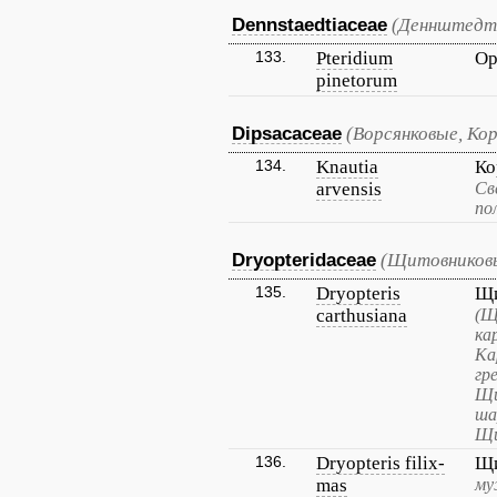
Dennstaedtiaceae
(Деннштедт
133.
Pteridium
Ор
pinetorum
Dipsacaceae
(Ворсянковые, Ко
134.
Knautia
Ко
arvensis
Св
по
Dryopteridaceae
(Щитовников
135.
Dryopteris
Щи
carthusiana
(Щ
ка
Ка
гр
Щи
ша
Щи
136.
Dryopteris filix-
Щи
mas
му