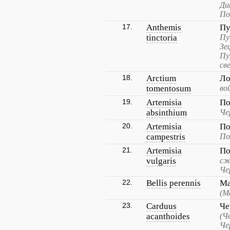
Ди
По
17.
Anthemis
Пу
tinctoria
Пу
Зе
Пу
св
18.
Arctium
Ло
tomentosum
во
19.
Artemisia
По
absinthium
Че
20.
Artemisia
По
campestris
По
21.
Artemisia
По
vulgaris
сж
Че
22.
Bellis perennis
Ма
(М
23.
Carduus
Че
acanthoides
(Ч
Че