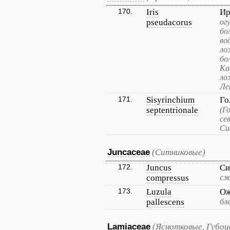
170.
Iris
Ир
pseudacorus
ог
бо
во
ло
бо
Ка
ло
Ле
171.
Sisyrinchium
Го
septentrionale
(Г
се
Си
Juncaceae
(Ситниковые)
172.
Juncus
Си
compressus
сж
173.
Luzula
Ож
pallescens
бл
Lamiaceae
(Яснотковые, Губо