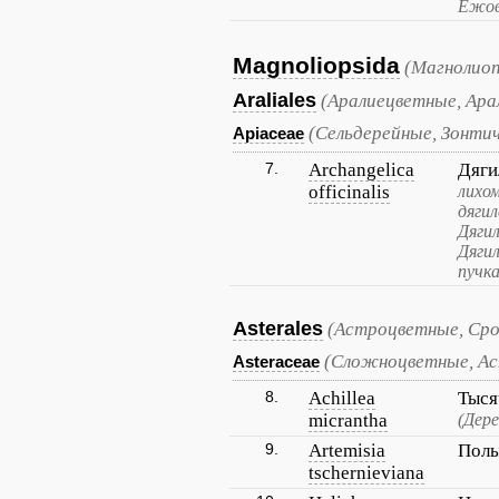
Ежов
Magnoliopsida
(Магнолиоп
Araliales
(Аралиецветные, Ара
(Сельдерейные, Зонти
Apiaceae
7.
Archangelica
Дяги
officinalis
лихом
дяги
Дягил
Дяги
пучка
Asterales
(Астроцветные, Ср
(Сложноцветные, А
Asteraceae
8.
Achillea
Тыся
micrantha
(Дер
9.
Artemisia
Полы
tschernieviana