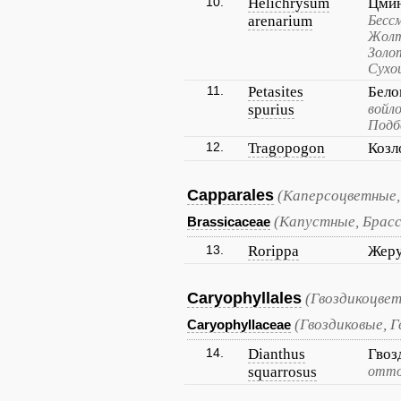
10.
Helichrysum
Цмин
arenarium
Бесс
Жолт
Золо
Сухо
11.
Petasites
Бело
spurius
войл
Подб
12.
Tragopogon
Козл
Capparales
(Каперсоцветные,
(Капустные, Брас
Brassicaceae
13.
Rorippa
Жер
Caryophyllales
(Гвоздикоцве
(Гвоздиковые, 
Caryophyllaceae
14.
Dianthus
Гвоз
squarrosus
отто