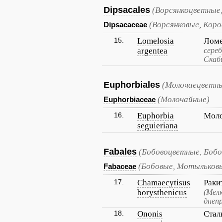
Dipsacales
(Ворсянкоцветные,
(Ворсянковые, Кор
Dipsacaceae
15.
Lomelosia
Ломе
argentea
сереб
Скаби
Euphorbiales
(Молочаецветны
(Молочайные)
Euphorbiaceae
16.
Euphorbia
Моло
seguieriana
Fabales
(Бобовоцветные, Бобо
(Бобовые, Мотыльков
Fabaceae
17.
Chamaecytisus
Раки
borysthenicus
(Мел
днеп
18.
Ononis
Стал