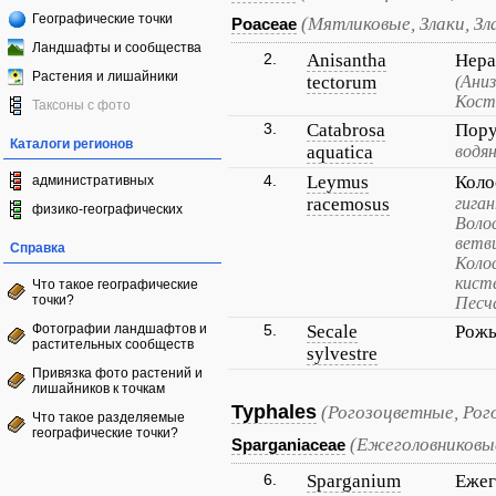
Географические точки
(Мятликовые, Злаки, Зл
Poaceae
Ландшафты и сообщества
2.
Anisantha
Нера
Растения и лишайники
tectorum
(Аниз
Кост
Таксоны с фото
3.
Catabrosa
Пору
Каталоги регионов
aquatica
водян
4.
Leymus
Коло
административных
racemosus
гига
физико-географических
Воло
ветв
Справка
Коло
кист
Что такое географические
точки?
Песч
Фотографии ландшафтов и
5.
Secale
Рожь
растительных сообществ
sylvestre
Привязка фото растений и
лишайников к точкам
Typhales
(Рогозоцветные, Рог
Что такое разделяемые
географические точки?
(Ежеголовниковы
Sparganiaceae
6.
Sparganium
Ежег