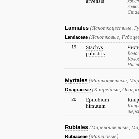
arvensis
хвос
колю
Стал
Lamiales
(Ясноткоцветные, Г
(Яснотковые, Губоцв
Lamiaceae
19.
Stachys
Чист
palustris
Боло
Коло
Чист
Myrtales
(Миртоцветные, Ми
(Кипрейные, Онагро
Onagraceae
20.
Epilobium
Кипр
hirsutum
Кипр
шерс
Rubiales
(Мареноцветные, Ма
(Мареновые)
Rubiaceae