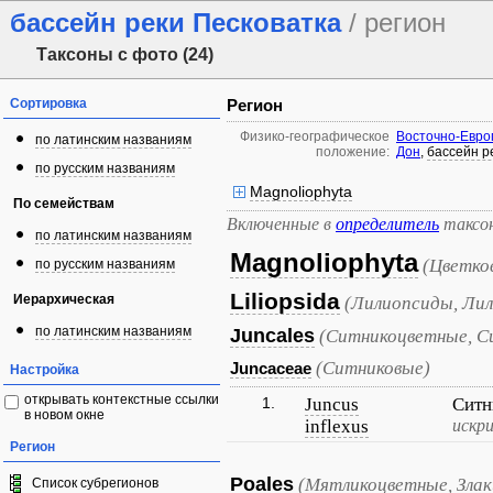
бассейн реки Песковатка
/ регион
Таксоны с фото (24)
Сортировка
Регион
Физико-географическое
Восточно-Евро
по латинским названиям
положение:
Дон
,
бассейн р
по русским названиям
Magnoliophyta
По семействам
Включенные в
определитель
таксо
по латинским названиям
Magnoliophyta
(Цветко
по русским названиям
Liliopsida
Иерархическая
(Лилиопсиды, Лил
по латинским названиям
Juncales
(Ситникоцветные, С
(Ситниковые)
Juncaceae
Настройка
открывать контекстные ссылки
1.
Juncus
Ситн
в новом окне
inflexus
искр
Регион
Poales
(Мятликоцветные, Злак
Список субрегионов