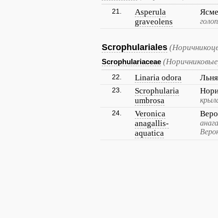
21.
Asperula
Ясме
graveolens
голо
Scrophulariales
(Норичникоц
(Норичниковые
Scrophulariaceae
22.
Linaria odora
Льня
23.
Scrophularia
Нори
umbrosa
крыл
24.
Veronica
Веро
anagallis-
анага
Веро
aquatica