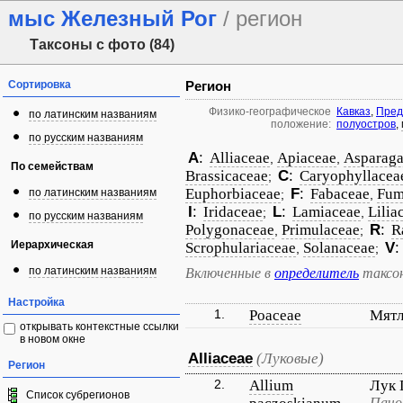
мыс Железный Рог
/ регион
Таксоны с фото (84)
Сортировка
Регион
Физико-географическое
Кавказ
,
Пред
по латинским названиям
положение:
полуостров
,
по русским названиям
A
:
Alliaceae
Apiaceae
Asparaga
,
,
По семействам
Brassicaceae
C
:
Caryophyllacea
;
Euphorbiaceae
F
:
Fabaceae
Fum
по латинским названиям
;
,
I
:
Iridaceae
L
:
Lamiaceae
Lilia
;
,
по русским названиям
Polygonaceae
Primulaceae
R
:
R
,
;
Иерархическая
Scrophulariaceae
Solanaceae
V
:
,
;
по латинским названиям
Включенные в
определитель
таксо
Настройка
1.
Poaceae
Мят
открывать контекстные ссылки
в новом окне
Alliaceae
(Луковые)
Регион
2.
Allium
Лук 
Список субрегионов
Пачо