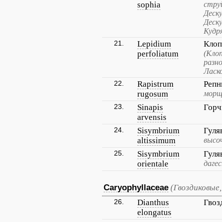
sophia
стру
Деск
Деск
Кудр
21.
Lepidium
Клоп
perfoliatum
(Кло
разн
Ласк
22.
Rapistrum
Репн
rugosum
морщ
23.
Sinapis
Горч
arvensis
24.
Sisymbrium
Гуля
altissimum
высо
25.
Sisymbrium
Гуля
orientale
даге
Caryophyllaceae
(Гвоздиковые,
26.
Dianthus
Гвоз
elongatus