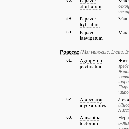
58.
Papaver
Мак 
albiflorum
бело
бело
59.
Papaver
Мак 
hybridum
60.
Papaver
Мак 
laevigatum
Poaceae
(Мятликовые, Злаки, З
61.
Agropyron
Житн
pectinatum
греб
Житн
чере
широ
Пыре
широ
62.
Alopecurus
Лисо
myosuroides
(Лис
Лисо
63.
Anisantha
Нера
tectorum
(Аниз
крове