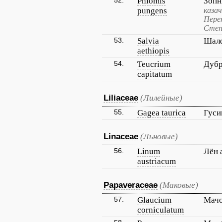
52.
Phlomis
Зопн
pungens
каза
Пере
Степ
53.
Salvia
Шалф
aethiopis
54.
Teucrium
Дубр
capitatum
Liliaceae
(Лилейные)
55.
Gagea taurica
Гуси
Linaceae
(Льновые)
56.
Linum
Лён 
austriacum
Papaveraceae
(Маковые)
57.
Glaucium
Мачо
corniculatum