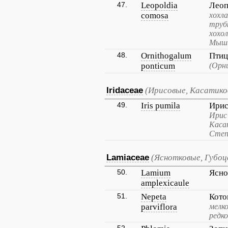
47.
Leopoldia
Леоп
comosa
хохл
труб
хохо
Мыши
48.
Ornithogalum
Птиц
ponticum
(Орн
Iridaceae
(Ирисовые, Касатико
49.
Iris pumila
Ирис
Ирис
Каса
Степ
Lamiaceae
(Яснотковые, Губо
50.
Lamium
Ясно
amplexicaule
51.
Nepeta
Кото
parviflora
мелк
редк