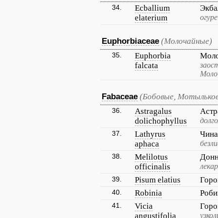
34.
Ecballium
Экба
elaterium
огур
Euphorbiaceae
(Молочайные)
35.
Euphorbia
Моло
falcata
заос
Моло
Fabaceae
(Бобовые, Мотылько
36.
Astragalus
Астр
dolichophyllus
долг
37.
Lathyrus
Чина
aphaca
безл
38.
Melilotus
Донн
officinalis
лека
39.
Pisum elatius
Горо
40.
Robinia
Роб
41.
Vicia
Горо
angustifolia
узко