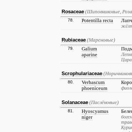
Rosaceae
(Шиповниковые, Роза
78.
Potentilla recta
Лапч
жёлт
Rubiaceae
(Мареновые)
79.
Galium
Подм
aparine
Лепни
Цара
Scrophulariaceae
(Норичников
80.
Verbascum
Коро
phoeniceum
фиол
Solanaceae
(Паслёновые)
81.
Hyoscyamus
Беле
niger
богем
трава
Кури