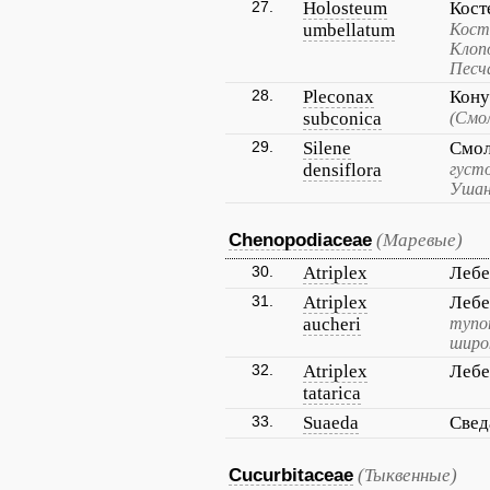
27.
Holosteum
Кост
umbellatum
Кост
Клоп
Песч
28.
Pleconax
Кону
subconica
(Смо
29.
Silene
Смол
densiflora
густ
Ушан
Chenopodiaceae
(Маревые)
30.
Atriplex
Лебе
31.
Atriplex
Леб
aucheri
тупо
широ
32.
Atriplex
Лебе
tatarica
33.
Suaeda
Све
Cucurbitaceae
(Тыквенные)