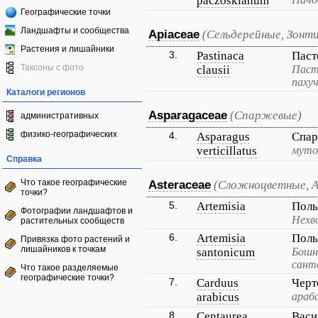
paczoskianum
Географические точки
Ландшафты и сообщества
Apiaceae
(Сельдерейные, Зонт
Растения и лишайники
3.
Pastinaca
Паст
Таксоны с фото
clausii
Паст
пахуч
Каталоги регионов
Asparagaceae
(Спаржевые)
административных
физико-географических
4.
Asparagus
Спар
verticillatus
муто
Справка
Что такое географические
Asteraceae
(Сложноцветные, 
точки?
5.
Artemisia
Пол
Фотографии ландшафтов и
Нехв
растительных сообществ
6.
Artemisia
Полы
Привязка фото растений и
лишайников к точкам
santonicum
Бошн
сант
Что такое разделяемые
географические точки?
7.
Carduus
Черт
arabicus
араб
8.
Centaurea
Васи