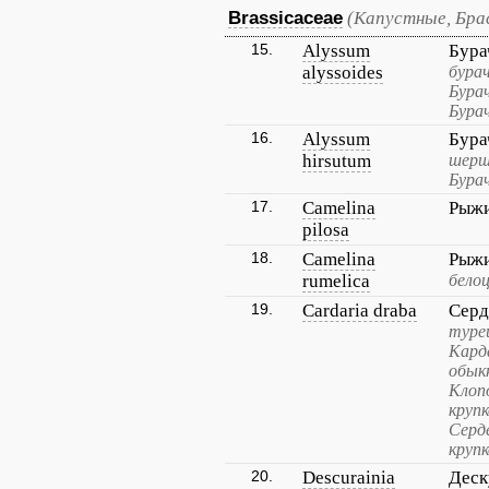
Brassicaceae
(Капустные, Бра
15.
Alyssum
Бура
alyssoides
бура
Бурач
Бура
16.
Alyssum
Бура
hirsutum
шерш
Бура
17.
Camelina
Рыжи
pilosa
18.
Camelina
Рыжи
rumelica
бело
19.
Cardaria draba
Серд
турец
Кард
обык
Клоп
круп
Серд
крупк
20.
Descurainia
Деск