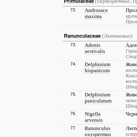
Primulaceae
(Первоцветные, П
72.
Androsace
Прол
maxima
круп
Прол
Ranunculaceae
(Лютиковые)
73.
Adonis
Адон
aestivalis
Гори
Старо
74.
Delphinium
Живо
hispanicum
вост
Конс
вост
Шпор
75.
Delphinium
Живо
paniculatum
мете
Шпор
76.
Nigella
Черн
arvensis
77.
Ranunculus
Люти
oxyspermus
остр