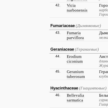
42.
Vicia
Горо
narbonensis
нарб
Горо
Fumariaceae
(Дымянковые)
43.
Fumaria
Дымя
parviflora
мелка
Geraniaceae
(Гераниевые)
44.
Erodium
Аист
ciconium
длин
Жура
45.
Geranium
Гера
tuberosum
клубн
Hyacinthaceae
(Гиацинтовые)
46.
Bellevalia
Бель
sarmatica
сарм
Гиац