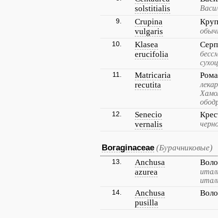
solstitialis
Васи
9.
Crupina
Круп
vulgaris
обыч
10.
Klasea
Серп
erucifolia
бесс
сухо
11.
Matricaria
Рома
recutita
лека
Хамо
обод
12.
Senecio
Крес
vernalis
черн
Boraginaceae
(Бурачниковые)
13.
Anchusa
Воло
azurea
италь
итал
14.
Anchusa
Воло
pusilla