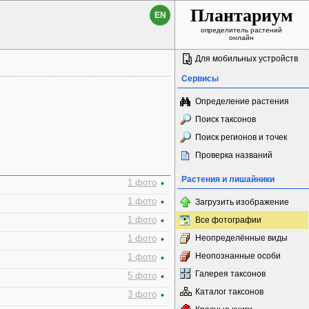
Плантариум
EN
определитель растений
онлайн
Для мобильных устройств
Сервисы
Определение растения
Поиск таксонов
Поиск регионов и точек
Проверка названий
Растения и лишайники
1 фото
•
1 фото
•
Загрузить изображение
1 фото
•
Все фотографии
Неопределённые виды
1 фото
•
Неопознанные особи
1 фото
•
Галерея таксонов
5 фото
•
Каталог таксонов
3 фото
•