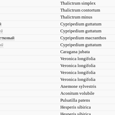
Thalictrum simplex
Thalictrum contortum
Thalictrum minus
й
Cypripedium guttatum
ый
Cypripedium guttatum
етковый
Cypripedium macranthos
ый
Cypripedium guttatum
Caragana jubata
Veronica longifolia
Veronica longifolia
Veronica longifolia
Veronica longifolia
Anemone sylvestris
Aconitum volubile
Pulsatilla patens
Hesperis sibirica
Hesperis sibirica