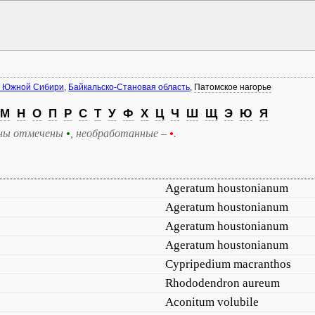
ы Южной Сибири
,
Байкальско-Становая область
,
Патомское нагорье
М
Н
О
П
Р
С
Т
У
Ф
Х
Ц
Ч
Ш
Щ
Э
Ю
Я
ны отмечены
•
, необработанные –
•
.
Ageratum houstonianum
Ageratum houstonianum
Ageratum houstonianum
Ageratum houstonianum
Cypripedium macranthos
Rhododendron aureum
Aconitum volubile