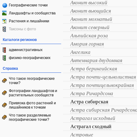
Аконит высокий
Географические точки
Аконит вьющийся
Ландшафты и сообщества
Аконит мохнатый
Растения и лишайники
Аконит северный
Таксоны с фото
Альпийская роза
Каталоги регионов
Амория горная
административных
Ангелика
физико-географических
Антеннария двудомная
Астра берингийская
Справка
Астра почти-цельнолистная
Что такое географические
точки?
Астра почтицельнокрайная
Фотографии ландшафтов и
Астра Ричардсона
растительных сообществ
Астра сибирская
Привязка фото растений и
лишайников к точкам
Астра сибирская Ричардсон
Что такое разделяемые
Астрагал исходный
географические точки?
Астрагал сходный
Астровые