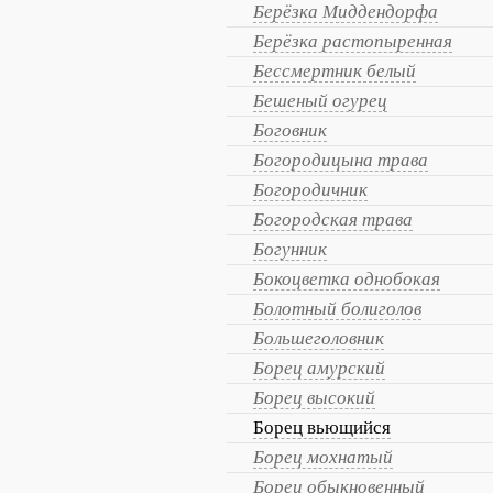
Берёзка Миддендорфа
Берёзка растопыренная
Бессмертник белый
Бешеный огурец
Боговник
Богородицына трава
Богородичник
Богородская трава
Богунник
Бокоцветка однобокая
Болотный болиголов
Большеголовник
Борец амурский
Борец высокий
Борец вьющийся
Борец мохнатый
Борец обыкновенный