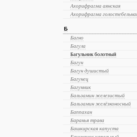
Ахорифрагма аянская
Ахорифрагма голостебельна
Б
Багно
Багула
Багульник болотный
Багун
Багун душистый
Багунец
Багунник
Бальзамин железистый
Бальзамин желёзконосный
Баппахан
Баранья трава
Башкирская капуста
Башмачок капельный