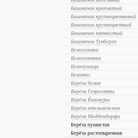
Башмачок крапчатый
Башмачок крупноцветковый
Башмачок крупноцветный
Башмачок пятнистый
Башмачок Тунберга
Белоголовка
Белоголовник
Белопушица
Белотал
Берёза белая
Берёза Генриэтты
Берёза Ёшимуры
Берёза ительменская
Берёза Миддендорфа
Берёза пушистая
Берёза растопыренная