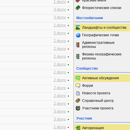
Красные книги
1 фото
•
Флористические списки
3 фото
•
3 фото
•
Местообитания
1 фото
•
Ландшафты и сообщества
5 фото
•
Географические точки
2 фото
•
Административные
регионы
2 фото
•
Физико-географические
2 фото
•
регионы
2 фото
•
Сообщество
2 фото
•
Активные обсуждения
2 фото
•
Форум
2 фото
•
Новости проекта
2 фото
•
Справочный центр
2 фото
•
Участники проекта
3 фото
•
Участник
3 фото
•
1 фото
•
Авторизация