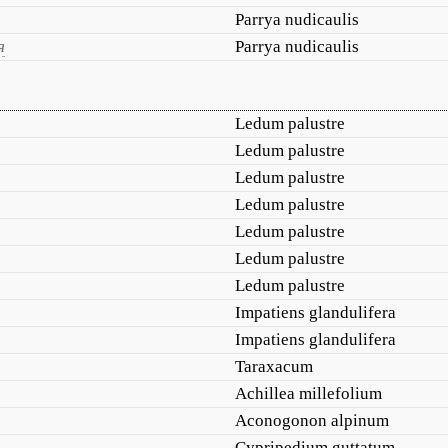
Parrya nudicaulis
я
Parrya nudicaulis
Ledum palustre
Ledum palustre
Ledum palustre
Ledum palustre
Ledum palustre
Ledum palustre
Ledum palustre
Impatiens glandulifera
Impatiens glandulifera
Taraxacum
Achillea millefolium
Aconogonon alpinum
Cypripedium guttatum