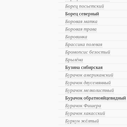
Борец посьетский
Борец северный
Боровая матка
Боровая трава
Боровинка
Брассика полевая
Бромопсис безостый
Брылёна
Бузина сибирская
Бурачок американский
Бурачок двусемянный
Бурачок мелколистный
Бурачок обратнояйцевидный
Бурачок Фишера
Бурачок хакасский
Буркун жёлтый