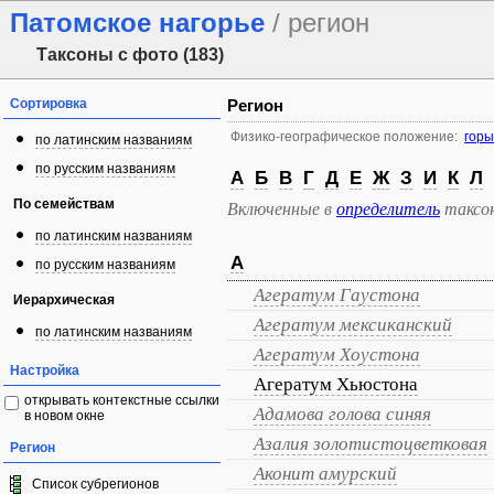
Патомское нагорье
/ регион
Таксоны с фото (183)
Сортировка
Регион
Физико-географическое положение:
гор
по латинским названиям
по русским названиям
А
Б
В
Г
Д
Е
Ж
З
И
К
Л
По семействам
Включенные в
определитель
таксо
по латинским названиям
А
по русским названиям
Агератум Гаустона
Иерархическая
Агератум мексиканский
по латинским названиям
Агератум Хоустона
Настройка
Агератум Хьюстона
открывать контекстные ссылки
Адамова голова синяя
в новом окне
Азалия золотистоцветковая
Регион
Аконит амурский
Список субрегионов