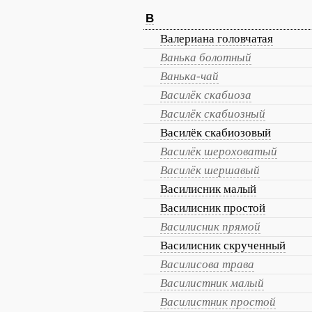
В
Валериана головчатая
Ванька болотный
Ванька-чай
Василёк скабиоза
Василёк скабиозный
Василёк скабиозовый
Василёк шероховатый
Василёк шершавый
Василисник малый
Василисник простой
Василисник прямой
Василисник скрученный
Василисова трава
Василистник малый
Василистник простой