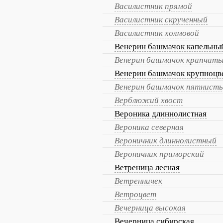
Василистник прямой
Василистник скрученный
Василистник холмовой
Венерин башмачок капельны
Венерин башмачок крапчат
Венерин башмачок крупноцв
Венерин башмачок пятнист
Верблюжий хвост
Вероника длиннолистная
Вероника северная
Вероничник длиннолистный
Вероничник приморский
Ветреница лесная
Ветренничек
Ветроцвет
Вечерница высокая
Вечерница сибирская