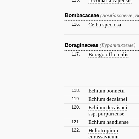
115.
Tecomaria capensis
Bombacaceae
(Бомбаксовые, 
116.
Ceiba speciosa
Boraginaceae
(Бурачниковые)
117.
Borago officinalis
118.
Echium bonnetii
119.
Echium decaisnei
120.
Echium decaisnei
ssp. purpuriense
121.
Echium handiense
122.
Heliotropium
curassavicum