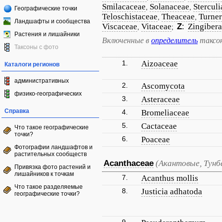
Smilacaceae
Solanaceae
Stercul
,
,
Географические точки
Teloschistaceae
Theaceae
Turne
,
,
Ландшафты и сообщества
Viscaceae
Vitaceae
Z
:
Zingiber
,
;
Растения и лишайники
Включенные в
определитель
таксо
Таксоны с фото
1.
Aizoaceae
Каталоги регионов
административных
2.
Ascomycota
физико-географических
3.
Asteraceae
Справка
4.
Bromeliaceae
5.
Cactaceae
Что такое географические
точки?
6.
Poaceae
Фотографии ландшафтов и
растительных сообществ
Acanthaceae
(Акантовые, Тунб
Привязка фото растений и
лишайников к точкам
7.
Acanthus mollis
Что такое разделяемые
8.
Justicia adhatoda
географические точки?