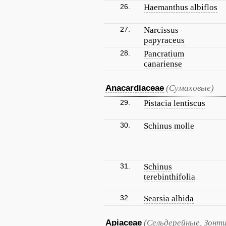
26.
Haemanthus albiflos
27.
Narcissus
papyraceus
28.
Pancratium
canariense
Anacardiaceae
(Сумаховые)
29.
Pistacia lentiscus
30.
Schinus molle
31.
Schinus
terebinthifolia
32.
Searsia albida
Apiaceae
(Сельдерейные, Зонт