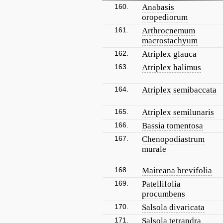
160.
Anabasis
oropediorum
161.
Arthrocnemum
macrostachyum
162.
Atriplex glauca
163.
Atriplex halimus
164.
Atriplex semibaccata
165.
Atriplex semilunaris
166.
Bassia tomentosa
167.
Chenopodiastrum
murale
168.
Maireana brevifolia
169.
Patellifolia
procumbens
170.
Salsola divaricata
171.
Salsola tetrandra