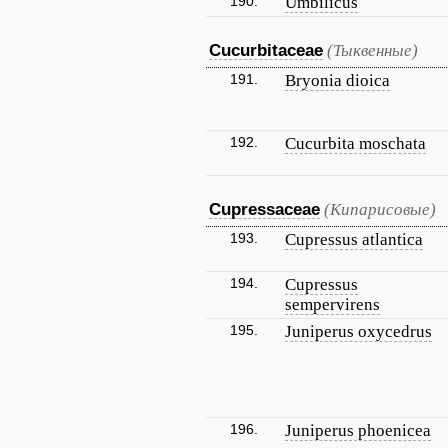
190.
Umbilicus
Cucurbitaceae
(Тыквенные)
191.
Bryonia dioica
192.
Cucurbita moschata
Cupressaceae
(Кипарисовые)
193.
Cupressus atlantica
194.
Cupressus
sempervirens
195.
Juniperus oxycedrus
196.
Juniperus phoenicea