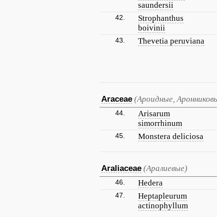
saundersii
42.
Strophanthus
boivinii
43.
Thevetia peruviana
Araceae
(Ароидные, Аронников
44.
Arisarum
simorrhinum
45.
Monstera deliciosa
Araliaceae
(Аралиевые)
46.
Hedera
47.
Heptapleurum
actinophyllum