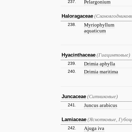
237.
Pelargonium
Haloragaceae
(Сланоягодников
238.
Myriophyllum
aquaticum
Hyacinthaceae
(Гиацинтовые)
239.
Drimia aphylla
240.
Drimia maritima
Juncaceae
(Ситниковые)
241.
Juncus arabicus
Lamiaceae
(Яснотковые, Губо
242.
Ajuga iva