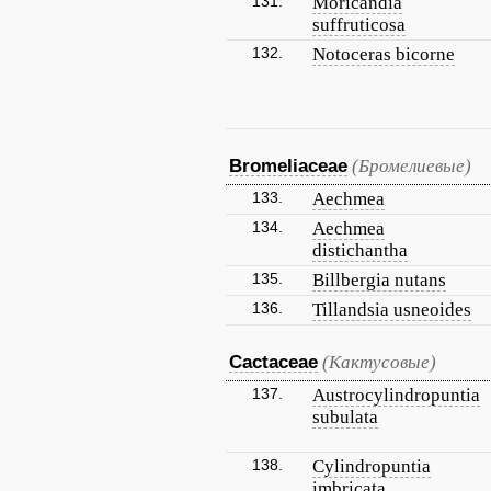
131.
Moricandia
suffruticosa
132.
Notoceras bicorne
Bromeliaceae
(Бромелиевые)
133.
Aechmea
134.
Aechmea
distichantha
135.
Billbergia nutans
136.
Tillandsia usneoides
Cactaceae
(Кактусовые)
137.
Austrocylindropuntia
subulata
138.
Cylindropuntia
imbricata