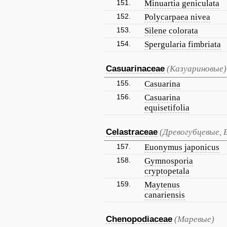
151.
Minuartia geniculata
152.
Polycarpaea nivea
153.
Silene colorata
154.
Spergularia fimbriata
Casuarinaceae
(Казуариновые)
155.
Casuarina
156.
Casuarina
equisetifolia
Celastraceae
(Древогубцевые, 
157.
Euonymus japonicus
158.
Gymnosporia
cryptopetala
159.
Maytenus
canariensis
Chenopodiaceae
(Маревые)