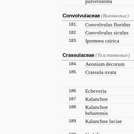
pulverulenta
Convolvulaceae
(Вьюнковые)
181.
Convolvulus floridus
182.
Convolvulus siculus
183.
Ipomoea cairica
Crassulaceae
(Толстянковые)
184.
Aeonium decorum
185.
Crassula ovata
186.
Echeveria
187.
Kalanchoe
188.
Kalanchoe
beharensis
189.
Kalanchoe luciae