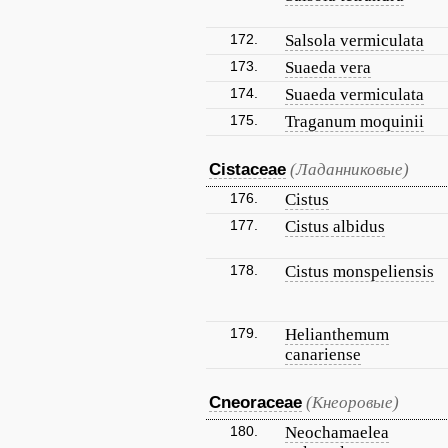
172.
Salsola vermiculata
173.
Suaeda vera
174.
Suaeda vermiculata
175.
Traganum moquinii
Cistaceae
(Ладанниковые)
176.
Cistus
177.
Cistus albidus
178.
Cistus monspeliensis
179.
Helianthemum
canariense
Cneoraceae
(Кнеоровые)
180.
Neochamaelea