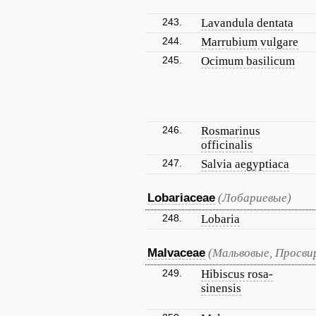
243.
Lavandula dentata
244.
Marrubium vulgare
245.
Ocimum basilicum
246.
Rosmarinus
officinalis
247.
Salvia aegyptiaca
Lobariaceae
(Лобариевые)
248.
Lobaria
Malvaceae
(Мальвовые, Просви
249.
Hibiscus rosa-
sinensis