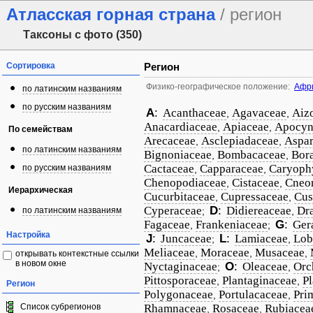
Атласская горная страна
/ регион
Таксоны с фото (350)
Сортировка
Регион
Физико-географическое положение:
Афр
по латинским названиям
по русским названиям
A
:
Acanthaceae
Agavaceae
Aiz
,
,
Anacardiaceae
Apiaceae
Apocyn
,
,
По семействам
Arecaceae
Asclepiadaceae
Aspa
,
,
по латинским названиям
Bignoniaceae
Bombacaceae
Bor
,
,
Cactaceae
Capparaceae
Caryoph
по русским названиям
,
,
Chenopodiaceae
Cistaceae
Cneo
,
,
Иерархическая
Cucurbitaceae
Cupressaceae
Cus
,
,
Cyperaceae
D
:
Didiereaceae
Dr
по латинским названиям
;
,
Fagaceae
Frankeniaceae
G
:
Ger
,
;
Настройка
J
:
Juncaceae
L
:
Lamiaceae
Lob
;
,
Meliaceae
Moraceae
Musaceae
,
,
,
открывать контекстные ссылки
в новом окне
Nyctaginaceae
O
:
Oleaceae
Orc
;
,
Pittosporaceae
Plantaginaceae
P
,
,
Регион
Polygonaceae
Portulacaceae
Pri
,
,
Список субрегионов
Rhamnaceae
Rosaceae
Rubiacea
,
,