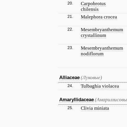
20.
Carpobrotus
chilensis
21.
Malephora crocea
22.
Mesembryanthemum
crystallinum
23.
Mesembryanthemum
nodiflorum
Alliaceae
(Луковые)
24.
Tulbaghia violacea
Amaryllidaceae
(Амариллисовы
25.
Clivia miniata