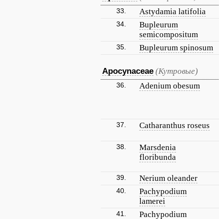
33.
Astydamia latifolia
34.
Bupleurum
semicompositum
35.
Bupleurum spinosum
Apocynaceae
(Кутровые)
36.
Adenium obesum
37.
Catharanthus roseus
38.
Marsdenia
floribunda
39.
Nerium oleander
40.
Pachypodium
lamerei
41.
Pachypodium