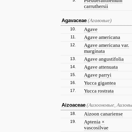
9.
Pseuderanthemum
carruthersii
Agavaceae
(Агавовые)
10.
Agave
11.
Agave americana
12.
Agave americana var.
marginata
13.
Agave angustifolia
14.
Agave attenuata
15.
Agave parryi
16.
Yucca gigantea
17.
Yucca rostrata
Aizoaceae
(Аизооновые, Аизов
18.
Aizoon canariense
19.
Aptenia ×
vascosilvae