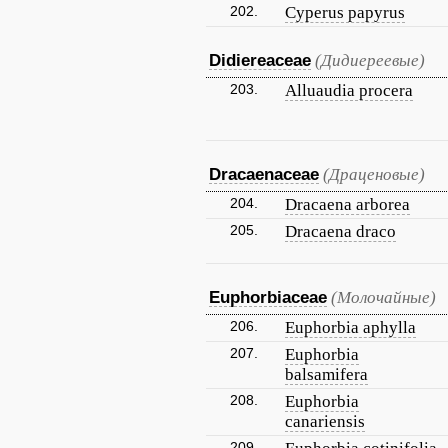
202.
Cyperus papyrus
Didiereaceae
(Дидиереевые)
203.
Alluaudia procera
Dracaenaceae
(Драценовые)
204.
Dracaena arborea
205.
Dracaena draco
Euphorbiaceae
(Молочайные)
206.
Euphorbia aphylla
207.
Euphorbia
balsamifera
208.
Euphorbia
canariensis
209.