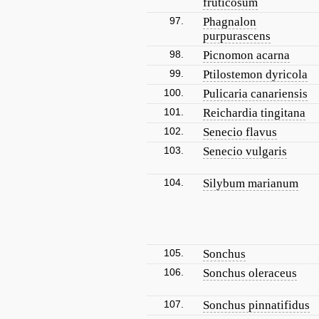
fruticosum
97.
Phagnalon
purpurascens
98.
Picnomon acarna
99.
Ptilostemon dyricola
100.
Pulicaria canariensis
101.
Reichardia tingitana
102.
Senecio flavus
103.
Senecio vulgaris
104.
Silybum marianum
105.
Sonchus
106.
Sonchus oleraceus
107.
Sonchus pinnatifidus