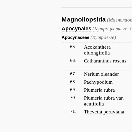
Magnoliopsida
(Магнолиоп
Apocynales
(Кутроцветные, 
(Кутровые)
Apocynaceae
65.
Acokanthera
oblongifolia
66.
Catharanthus roseus
67.
Nerium oleander
68.
Pachypodium
69.
Plumeria rubra
70.
Plumeria rubra var.
acutifolia
71.
Thevetia peruviana