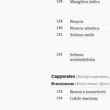
128.
Mangifera indica
129.
Pistacia
130.
Pistacia atlantica
131.
Schinus molle
132.
Schinus
terebinthifolia
Capparales
(Каперсоцветные,
(Капустные, Брас
Brassicaceae
133.
Brassica tournefortii
134.
Cakile maritima