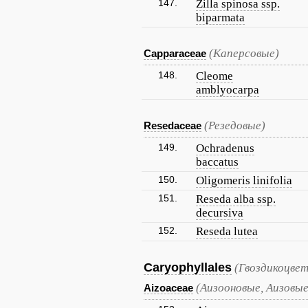
147.
Zilla spinosa ssp.
biparmata
(Каперсовые)
Capparaceae
148.
Cleome
amblyocarpa
(Резедовые)
Resedaceae
149.
Ochradenus
baccatus
150.
Oligomeris linifolia
151.
Reseda alba ssp.
decursiva
152.
Reseda lutea
Caryophyllales
(Гвоздикоцве
(Аизооновые, Аизовы
Aizoaceae