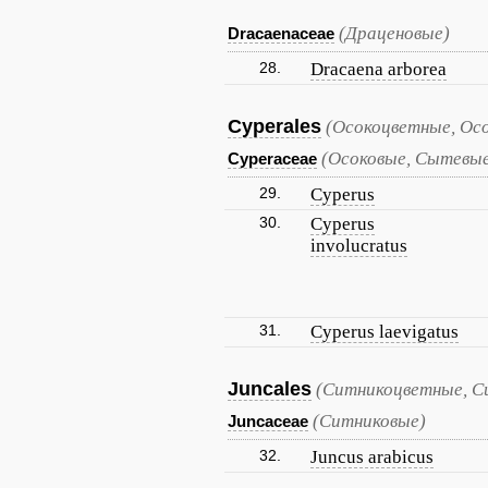
(Драценовые)
Dracaenaceae
28.
Dracaena arborea
Cyperales
(Осокоцветные, Ос
(Осоковые, Сытевы
Cyperaceae
29.
Cyperus
30.
Cyperus
involucratus
31.
Cyperus laevigatus
Juncales
(Ситникоцветные, С
(Ситниковые)
Juncaceae
32.
Juncus arabicus