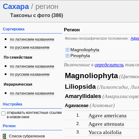
Сахара
/ регион
Таксоны с фото (386)
Сортировка
Регион
Физико-географическое положение:
Афр
по латинским названиям
по русским названиям
Magnoliophyta
Pinophyta
По семействам
Включенные в
определитель
таксо
по латинским названиям
Magnoliophyta
по русским названиям
(Цветко
Иерархическая
Liliopsida
(Лилиопсиды, Лил
по латинским названиям
Amaryllidales
(Амариллисоцв
Настройка
(Агавовые)
Agavaceae
открывать контекстные ссылки
1.
Agave americana
в новом окне
2.
Agave attenuata
Регион
3.
Yucca aloifolia
Список субрегионов