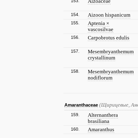
153.
Aizoaceae
154.
Aizoon hispanicum
155.
Aptenia ×
vascosilvae
156.
Carpobrotus edulis
157.
Mesembryanthemum
crystallinum
158.
Mesembryanthemum
nodiflorum
(Щирицевые, Ам
Amaranthaceae
159.
Alternanthera
brasiliana
160.
Amaranthus