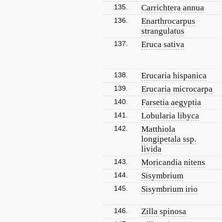
135.
Carrichtera annua
136.
Enarthrocarpus
strangulatus
137.
Eruca sativa
138.
Erucaria hispanica
139.
Erucaria microcarpa
140.
Farsetia aegyptia
141.
Lobularia libyca
142.
Matthiola
longipetala ssp.
livida
143.
Moricandia nitens
144.
Sisymbrium
145.
Sisymbrium irio
146.
Zilla spinosa