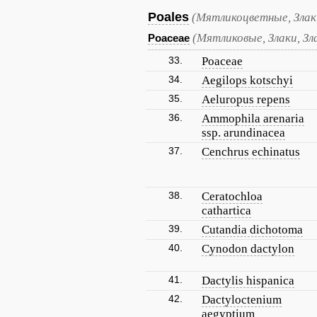
Poales
(Мятликоцветные, Злак
(Мятликовые, Злаки, Зл
Poaceae
33.
Poaceae
34.
Aegilops kotschyi
35.
Aeluropus repens
36.
Ammophila arenaria
ssp. arundinacea
37.
Cenchrus echinatus
38.
Ceratochloa
cathartica
39.
Cutandia dichotoma
40.
Cynodon dactylon
41.
Dactylis hispanica
42.
Dactyloctenium
aegyptium