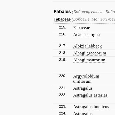
Fabales
(Бобовоцветные, Бобо
(Бобовые, Мотыльков
Fabaceae
215.
Fabaceae
216.
Acacia saligna
217.
Albizia lebbeck
218.
Alhagi graecorum
219.
Alhagi maurorum
220.
Argyrolobium
uniflorum
221.
Astragalus
222.
Astragalus asterias
223.
Astragalus boeticus
224.
Astragalus