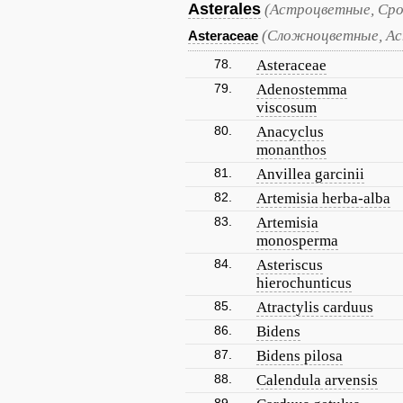
Asterales
(Астроцветные, Ср
(Сложноцветные, А
Asteraceae
78.
Asteraceae
79.
Adenostemma
viscosum
80.
Anacyclus
monanthos
81.
Anvillea garcinii
82.
Artemisia herba-alba
83.
Artemisia
monosperma
84.
Asteriscus
hierochunticus
85.
Atractylis carduus
86.
Bidens
87.
Bidens pilosa
88.
Calendula arvensis