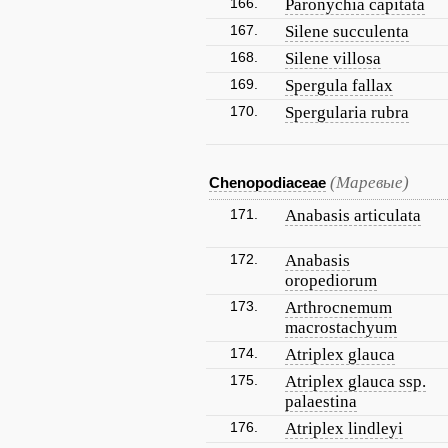
166.
Paronychia capitata
167.
Silene succulenta
168.
Silene villosa
169.
Spergula fallax
170.
Spergularia rubra
(Маревые)
Chenopodiaceae
171.
Anabasis articulata
172.
Anabasis
oropediorum
173.
Arthrocnemum
macrostachyum
174.
Atriplex glauca
175.
Atriplex glauca ssp.
palaestina
176.
Atriplex lindleyi