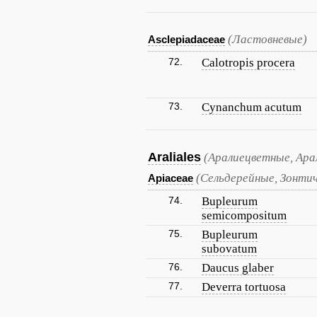
(Ластовневые)
Asclepiadaceae
72.
Calotropis procera
73.
Cynanchum acutum
Araliales
(Аралиецветные, Ара
(Сельдерейные, Зонти
Apiaceae
74.
Bupleurum
semicompositum
75.
Bupleurum
subovatum
76.
Daucus glaber
77.
Deverra tortuosa