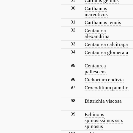
89.
Carduus getulus
90.
Carthamus
mareoticus
91.
Carthamus tenuis
92.
Centaurea
alexandrina
93.
Centaurea calcitrapa
94.
Centaurea glomerata
95.
Centaurea
pallescens
96.
Cichorium endivia
97.
Crocodilium pumilio
98.
Dittrichia viscosa
99.
Echinops
spinosissimus ssp.
spinosus