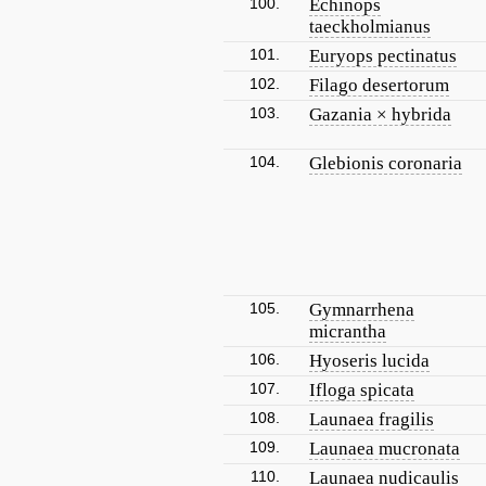
100.
Echinops
taeckholmianus
101.
Euryops pectinatus
102.
Filago desertorum
103.
Gazania × hybrida
104.
Glebionis coronaria
105.
Gymnarrhena
micrantha
106.
Hyoseris lucida
107.
Ifloga spicata
108.
Launaea fragilis
109.
Launaea mucronata
110.
Launaea nudicaulis