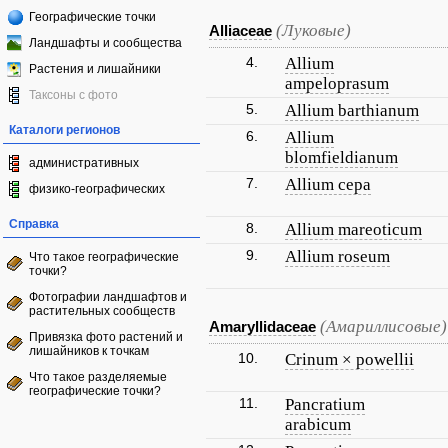
Географические точки
(Луковые)
Alliaceae
Ландшафты и сообщества
4.
Allium
Растения и лишайники
ampeloprasum
Таксоны с фото
5.
Allium barthianum
Каталоги регионов
6.
Allium
blomfieldianum
административных
7.
Allium cepa
физико-географических
Справка
8.
Allium mareoticum
9.
Allium roseum
Что такое географические
точки?
Фотографии ландшафтов и
растительных сообществ
(Амариллисовые)
Amaryllidaceae
Привязка фото растений и
лишайников к точкам
10.
Crinum × powellii
Что такое разделяемые
географические точки?
11.
Pancratium
arabicum