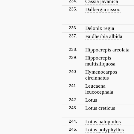
234.
Cassia javanica
235.
Dalbergia sissoo
236.
Delonix regia
237.
Faidherbia albida
238.
Hippocrepis areolata
239.
Hippocrepis
multisiliquosa
240.
Hymenocarpos
circinnatus
241.
Leucaena
leucocephala
242.
Lotus
243.
Lotus creticus
244.
Lotus halophilus
245.
Lotus polyphyllus