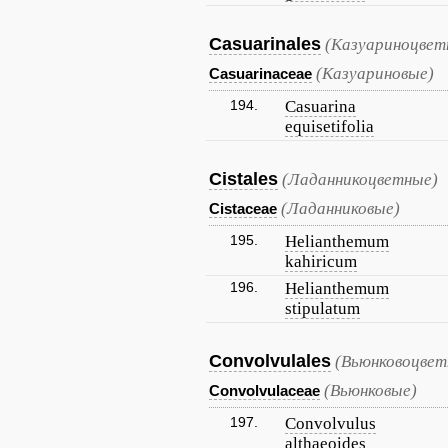
Casuarinales
(Казуариноцвет
(Казуариновые)
Casuarinaceae
194.
Casuarina
equisetifolia
Cistales
(Ладанникоцветные)
(Ладанниковые)
Cistaceae
195.
Helianthemum
kahiricum
196.
Helianthemum
stipulatum
Convolvulales
(Вьюнковоцвет
(Вьюнковые)
Convolvulaceae
197.
Convolvulus
althaeoides