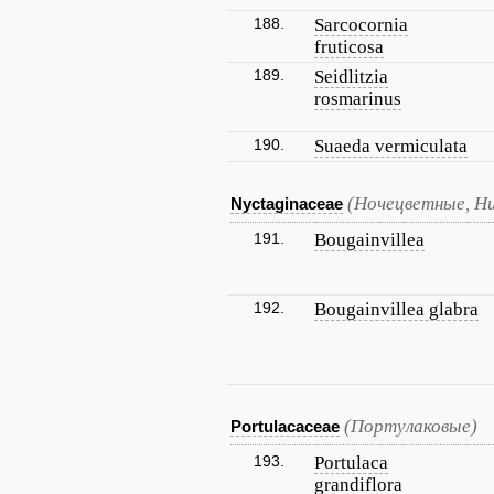
188.
Sarcocornia
fruticosa
189.
Seidlitzia
rosmarinus
190.
Suaeda vermiculata
(Ночецветные, Н
Nyctaginaceae
191.
Bougainvillea
192.
Bougainvillea glabra
(Портулаковые)
Portulacaceae
193.
Portulaca
grandiflora