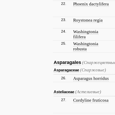
22.
Phoenix dactylifera
23.
Roystonea regia
24.
Washingtonia
filifera
25.
Washingtonia
robusta
Asparagales
(Спаржецветные
(Спаржевые)
Asparagaceae
26.
Asparagus horridus
(Астелиевые)
Asteliaceae
27.
Cordyline fruticosa