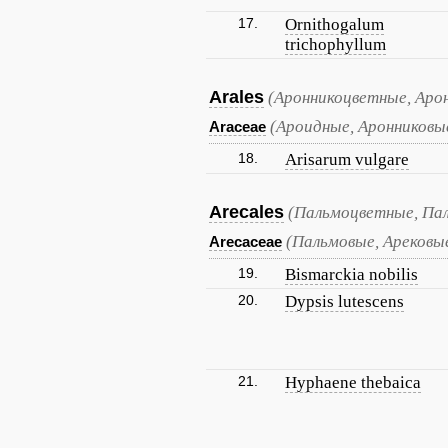
17.
Ornithogalum
trichophyllum
Arales
(Аронникоцветные, Аро
(Ароидные, Аронниковы
Araceae
18.
Arisarum vulgare
Arecales
(Пальмоцветные, Па
(Пальмовые, Арековы
Arecaceae
19.
Bismarckia nobilis
20.
Dypsis lutescens
21.
Hyphaene thebaica