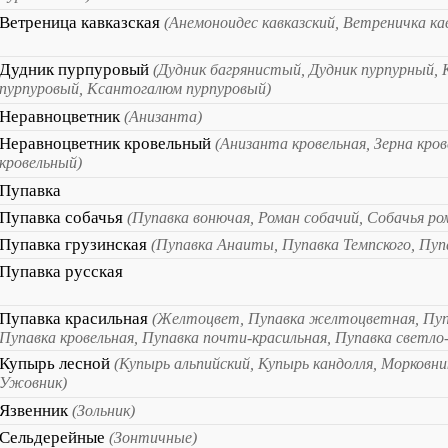
Ветреница кавказская
(Анемоноидес кавказский, Ветреничка ка
Дудник пурпуровый
(Дудник багрянистый, Дудник пурпурный,
пурпуровый, Ксантогалюм пурпуровый)
Неравноцветник
(Анизанта)
Неравноцветник кровельный
(Анизанта кровельная, Зерна кро
кровельный)
Пупавка
Пупавка собачья
(Пупавка вонючая, Роман собачий, Собачья р
Пупавка грузинская
(Пупавка Анаиты, Пупавка Темпского, Пуп
Пупавка русская
Пупавка красильная
(Желтоцвет, Пупавка желтоцветная, Пуп
Пупавка кровельная, Пупавка почти-красильная, Пупавка светл
Купырь лесной
(Купырь альпийский, Купырь кандолля, Морковни
Ужовник)
Язвенник
(Зольник)
Сельдерейные
(Зонтичные)