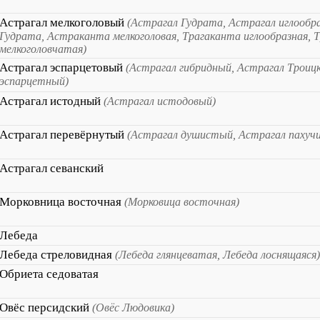
Астрагал мелкоголовый
(Астрагал Гудрата, Астрагал иглооб
Гудрата, Астраканта мелкоголовая, Трагаканта иглообразная, 
мелкоголовчатая)
Астрагал эспарцетовый
(Астрагал гибридный, Астрагал Троицк
эспарцетный)
Астрагал истодный
(Астрагал истодовый)
Астрагал перевёрнутый
(Астрагал душистый, Астрагал пахучи
Астрагал севанский
Морковница восточная
(Морковица восточная)
Лебеда
Лебеда стреловидная
(Лебеда глянцеватая, Лебеда лоснящаяся)
Обриета седоватая
Овёс персидский
(Овёс Людовика)