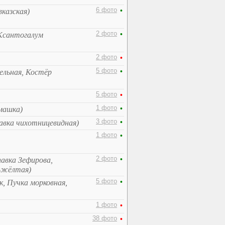
6 фото
•
вказская)
2 фото
•
 Ксантогалум
2 фото
•
5 фото
•
вельная, Костёр
5 фото
•
1 фото
•
омашка)
3 фото
•
авка чихотницевидная)
1 фото
•
2 фото
•
авка Зефирова,
о-жёлтая)
5 фото
•
к, Пучка морковная,
1 фото
•
38 фото
•