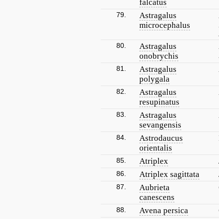
falcatus
79.
Astragalus
microcephalus
80.
Astragalus
onobrychis
81.
Astragalus
polygala
82.
Astragalus
resupinatus
83.
Astragalus
sevangensis
84.
Astrodaucus
orientalis
85.
Atriplex
86.
Atriplex sagittata
87.
Aubrieta
canescens
88.
Avena persica