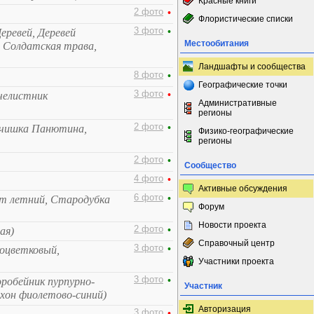
Красные книги
2 фото
•
Флористические списки
3 фото
•
Деревей, Деревей
Местообитания
, Солдатская трава,
Ландшафты и сообщества
8 фото
•
Географические точки
3 фото
•
челистник
Административные
регионы
2 фото
•
ечишка Панютина,
Физико-географические
регионы
2 фото
•
Сообщество
4 фото
•
Активные обсуждения
6 фото
•
ет летний, Стародубка
Форум
Новости проекта
2 фото
•
ая)
Справочный центр
3 фото
•
коцветковый,
Участники проекта
3 фото
•
оробейник пурпурно-
Участник
ихон фиолетово-синий)
Авторизация
3 фото
•