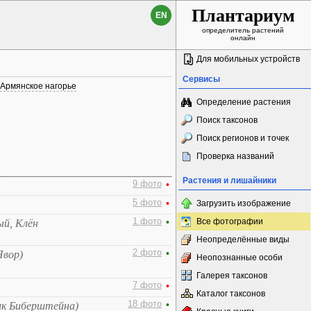
Плантариум
EN
определитель растений
онлайн
Для мобильных устройств
Сервисы
Армянское нагорье
Определение растения
Поиск таксонов
Поиск регионов и точек
Проверка названий
Растения и лишайники
9 фото
•
5 фото
•
Загрузить изображение
1 фото
•
Все фотографии
ый, Клён
Неопределённые виды
2 фото
•
Явор)
Неопознанные особи
Галерея таксонов
7 фото
•
Каталог таксонов
18 фото
•
ик Биберштейна)