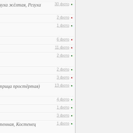
30 фото
•
езуха жёлтая, Резуха
2 фото
•
1 фото
•
6 фото
•
11 фото
•
2 фото
•
2 фото
•
3 фото
•
13 фото
•
стрица простёртая)
4 фото
•
1 фото
•
3 фото
•
1 фото
•
тенная, Костенец