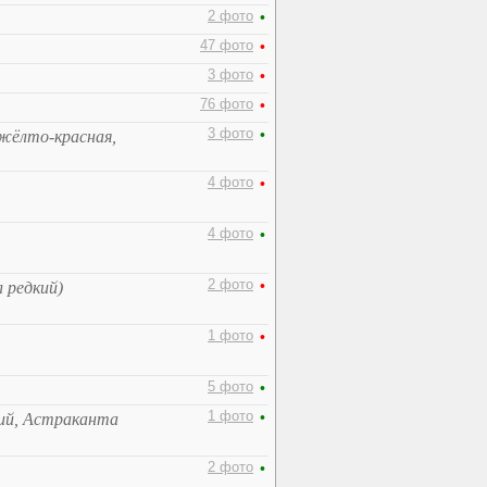
2 фото
•
47 фото
•
3 фото
•
76 фото
•
3 фото
•
жёлто-красная,
4 фото
•
4 фото
•
2 фото
•
 редкий)
1 фото
•
5 фото
•
1 фото
•
ий, Астраканта
2 фото
•