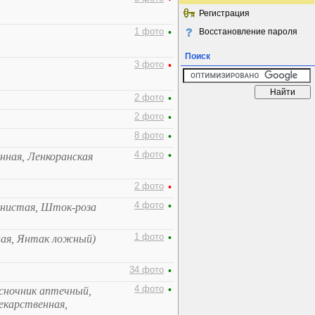
Регистрация
1 фото
•
Восстановление пароля
Поиск
3 фото
•
2 фото
•
2 фото
•
8 фото
•
4 фото
•
енная, Ленкоранская
2 фото
•
4 фото
•
нистая, Шток-роза
1 фото
•
ая, Янтак ложный)
34 фото
•
4 фото
•
есночник аптечный,
екарственная,