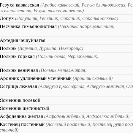
Резуха кавказская
(Арабис кавказский, Резуха длинноволосая, Р
желтоцветная, Резуха лилово-чашечная)
Лопух
(Лопушник, Репейник, Собачник, Собачья колючка)
Песчанка тимьянолистная
(Песчанка чабрецелистная)
Артедия чешуйчатая
Полынь
(Дармина, Дурмина, Нехвороща)
Полынь горькая
(Полынь белая, Чернобыльник)
Полынь веничная
(Полынь метельчатая)
Аронник удлинённый усечённый
(Аронник скальный)
Острица лежачая
(Асперуга простёртая, Асперуго лежачая, О
Ясменник полевой
Ясменник щетинистый
Асфоделина жёлтая
(Асфодель жёлтый, Асфоделюс жёлтый)
Костенец постенный
(Асплений постенный, Костенец рута пос
стенной)