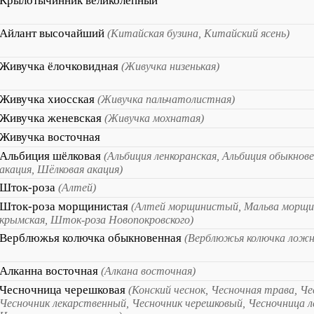
Крылотычинник великолепный
Айлант высочайший
(Китайская бузина, Китайский ясень)
Живучка ёлочковидная
(Живучка низенькая)
Живучка хиосская
(Живучка пальчатолистная)
Живучка женевская
(Живучка мохнатая)
Живучка восточная
Альбиция шёлковая
(Альбиция ленкоранская, Альбиция обыкнов
акация, Шёлковая акация)
Шток-роза
(Алтей)
Шток-роза морщинистая
(Алтей морщинистый, Мальва морщи
крымская, Шток-роза Новопокровского)
Верблюжья колючка обыкновенная
(Верблюжья колючка ложн
Алканна восточная
(Алкана восточная)
Чесночница черешковая
(Конский чеснок, Чесночная трава, Ч
Чесночник лекарственный, Чесночник черешковый, Чесночница л