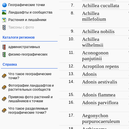
Географические точки
7.
Achillea cucullata
Ландшафты и сообщества
8.
Achillea
millefolium
Растения и лишайники
Таксоны с фото
9.
Achillea nobilis
Каталоги регионов
10.
Achillea
wilhelmsii
административных
11.
Aconogonon
физико-географических
panjutinii
Справка
12.
Acroptilon repens
13.
Adonis
Что такое географические
точки?
14.
Adonis aestivalis
Фотографии ландшафтов и
растительных сообществ
15.
Adonis flammea
Привязка фото растений и
лишайников к точкам
16.
Adonis parviflora
Что такое разделяемые
географические точки?
17.
Aegonychon
purpurocaeruleum
18.