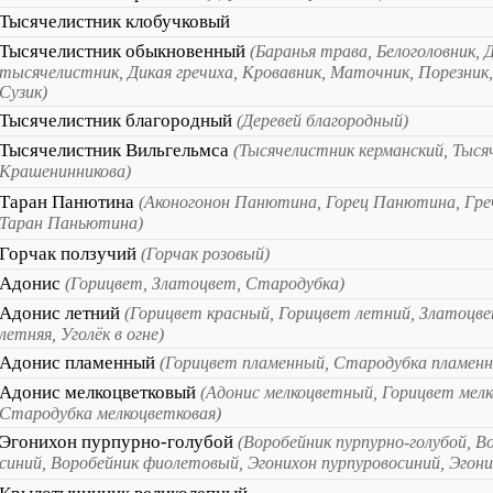
Тысячелистник клобучковый
Тысячелистник обыкновенный
(Баранья трава, Белоголовник, 
тысячелистник, Дикая гречиха, Кровавник, Маточник, Порезник
Сузик)
Тысячелистник благородный
(Деревей благородный)
Тысячелистник Вильгельмса
(Тысячелистник керманский, Тыся
Крашенинникова)
Таран Панютина
(Аконогонон Панютина, Горец Панютина, Гр
Таран Паньютина)
Горчак ползучий
(Горчак розовый)
Адонис
(Горицвет, Златоцвет, Стародубка)
Адонис летний
(Горицвет красный, Горицвет летний, Златоцв
летняя, Уголёк в огне)
Адонис пламенный
(Горицвет пламенный, Стародубка пламенн
Адонис мелкоцветковый
(Адонис мелкоцветный, Горицвет мел
Стародубка мелкоцветковая)
Эгонихон пурпурно-голубой
(Воробейник пурпурно-голубой, В
синий, Воробейник фиолетовый, Эгонихон пурпуровосиний, Эгон