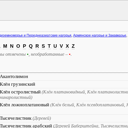
иземноморье и Переднеазиатские нагорья
,
Армянское нагорье и Закавказье
,
L
M
N
O
P
Q
R
S
T
U
V
X
Z
ны отмечены
•
, необработанные –
•
.
Акантолимон
Клён грузинский
Клён остролистный
(Клён платановидный, Клён платанолистн
чинаролистный)
Клён ложноплатановый
(Клён белый, Клён псевдоплатановый, 
Тысячелистник
(Деревей)
Тысячелистник арабский
(Деревей Биберштейна, Тысячелистн