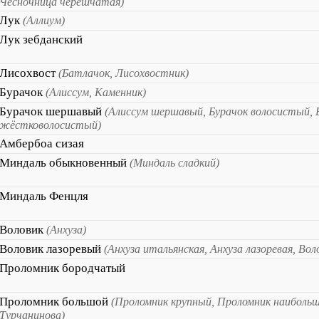
Чесночница черешчатая)
Лук
(Аллиум)
Лук зебданский
Лисохвост
(Батлачок, Лисохвостник)
Бурачок
(Алиссум, Каменник)
Бурачок шершавый
(Алиссум шершавый, Бурачок волосистый, 
жёстковолосистый)
Амбербоа сизая
Миндаль обыкновенный
(Миндаль сладкий)
Миндаль Фенцля
Воловик
(Анхуза)
Воловик лазоревый
(Анхуза итальянская, Анхуза лазоревая, Вол
Проломник бородчатый
Проломник большой
(Проломник крупный, Проломник наиболь
Турчанинова)