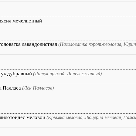
вясил мечелистный
головатка лавандолистная
(Наголоватка короткоголовая, Юрин
тук дубравный
(Латук прямой, Латук сжатый)
н Палласа
(Лён Палласов)
лилотоидес меловой
(Крымка меловая, Люцерна меловая, Пажи