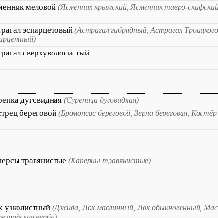
менник меловой
(Ясменник крымский, Ясменник тавро-скифский
трагал эспарцетовый
(Астрагал гибридный, Астрагал Троицкого
парцетный)
трагал сверхуволосистый
репка дуговидная
(Сурепица дуговидная)
стрец береговой
(Бромопсис береговой, Зерна береговая, Костёр
персы травянистые
(Каперцы травянистые)
х узколистный
(Джида, Лох маслинный, Лох обыкновенный, Ма
еградская верба)