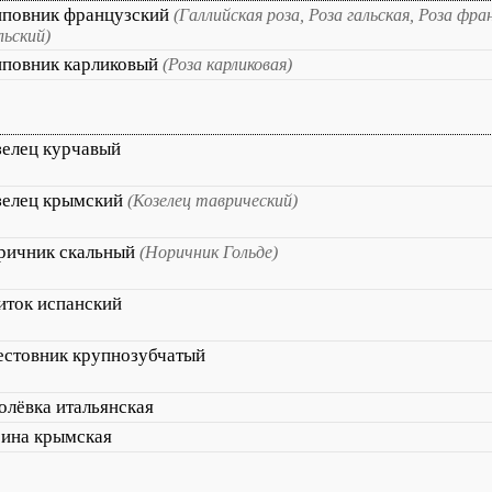
повник французский
(Галлийская роза, Роза гальская, Роза фр
льский)
повник карликовый
(Роза карликовая)
зелец курчавый
зелец крымский
(Козелец таврический)
ричник скальный
(Норичник Гольде)
иток испанский
естовник крупнозубчатый
олёвка итальянская
бина крымская