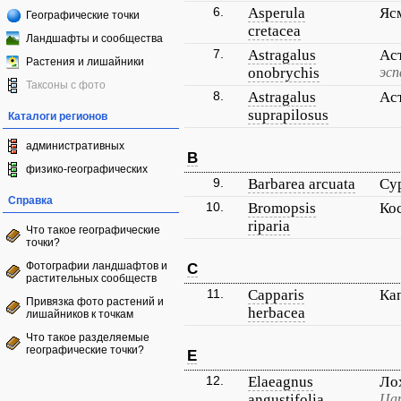
6.
Asperula
Яс
Географические точки
cretacea
Ландшафты и сообщества
7.
Astragalus
Ас
Растения и лишайники
onobrychis
эс
Таксоны с фото
8.
Astragalus
Ас
suprapilosus
Каталоги регионов
административных
B
физико-географических
9.
Barbarea arcuata
Су
Справка
10.
Bromopsis
Ко
riparia
Что такое географические
точки?
Фотографии ландшафтов и
C
растительных сообществ
11.
Capparis
Ка
Привязка фото растений и
herbacea
лишайников к точкам
Что такое разделяемые
географические точки?
E
12.
Elaeagnus
Ло
angustifolia
Цар