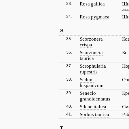
33.
Rosa gallica
Ши
гал
34.
Rosa pygmaea
Ши
S
35.
Scorzonera
Ко
crispa
36.
Scorzonera
Ко
taurica
37.
Scrophularia
Но
rupestris
38.
Sedum
Оч
hispanicum
39.
Senecio
Кр
grandidentatus
40.
Silene italica
См
41.
Sorbus taurica
Ря
T