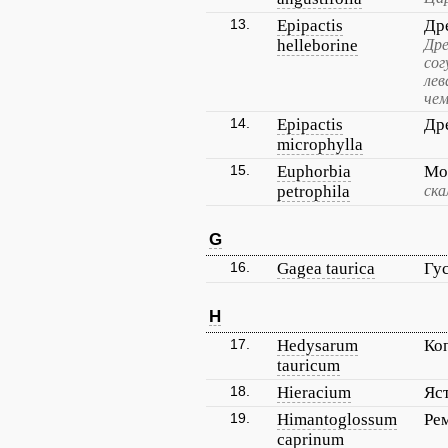
13.
Epipactis
Др
helleborine
Дре
сог
лев
чем
14.
Epipactis
Др
microphylla
15.
Euphorbia
Мо
petrophila
ска
G
16.
Gagea taurica
Гу
H
17.
Hedysarum
Ко
tauricum
18.
Hieracium
Яс
19.
Himantoglossum
Ре
caprinum