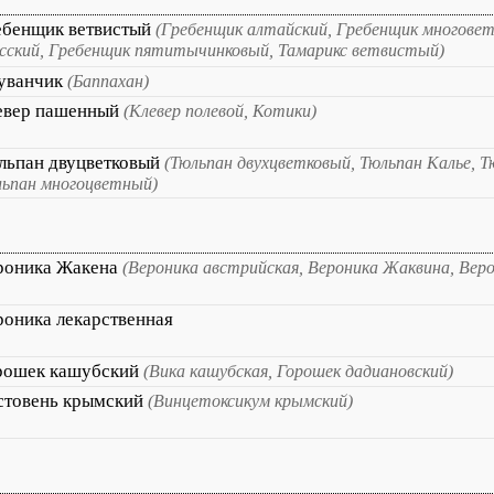
ебенщик ветвистый
(Гребенщик алтайский, Гребенщик многове
сский, Гребенщик пятитычинковый, Тамарикс ветвистый)
уванчик
(Баппахан)
евер пашенный
(Клевер полевой, Котики)
льпан двуцветковый
(Тюльпан двухцветковый, Тюльпан Калье, Т
ьпан многоцветный)
роника Жакена
(Вероника австрийская, Вероника Жаквина, Вер
роника лекарственная
рошек кашубский
(Вика кашубская, Горошек дадиановский)
стовень крымский
(Винцетоксикум крымский)