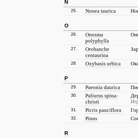
N
25.
Nonea taurica
Но
O
26.
Onosma
Он
polyphylla
27.
Orobanche
За
centaurina
28.
Oxybasis urbica
Ок
P
29.
Paeonia daurica
Пи
30.
Paliurus spina-
Де
christi
Иер
31.
Picris pauciflora
Го
32.
Pinus
Со
R