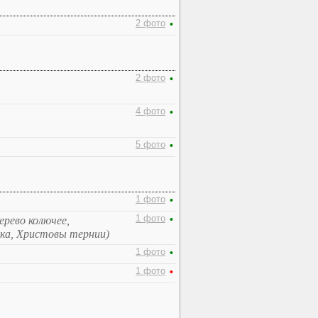
2 фото
•
2 фото
•
4 фото
•
5 фото
•
1 фото
•
1 фото
•
рево колючее,
чка, Христовы тернии)
1 фото
•
1 фото
•