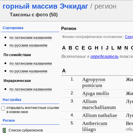
горный массив Эчкидаг
/ регион
Таксоны с фото (50)
Сортировка
Регион
Физико-географическое положение:
Сред
по латинским названиям
по русским названиям
A
B
C
E
G
H
I
J
L
M
N
По семействам
Включенные в
определитель
таксо
по латинским названиям
A
по русским названиям
1.
Agropyron
Жи
Иерархическая
ponticum
по латинским названиям
2.
Ajuga mollis
Жи
Настройка
3.
Allium
Лу
marschallianum
открывать контекстные ссылки
в новом окне
4.
Allium nathaliae
Лу
Регион
5.
Anthericum
Ве
liliago
обы
Список субрегионов