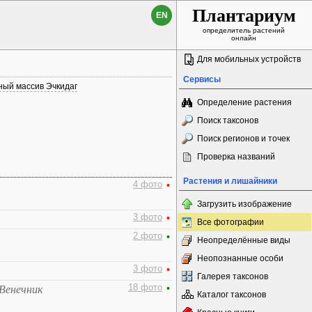
Плантариум
EN
определитель растений
онлайн
Для мобильных устройств
Сервисы
ный массив Эчкидаг
Определение растения
Поиск таксонов
Поиск регионов и точек
Проверка названий
Растения и лишайники
4 фото
•
Загрузить изображение
3 фото
•
Все фотографии
2 фото
•
Неопределённые виды
Неопознанные особи
3 фото
•
Галерея таксонов
18 фото
•
 Венечник
Каталог таксонов