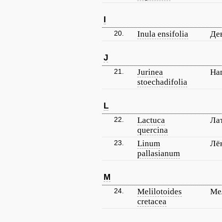
I
20.
Inula ensifolia
Де
J
21.
Jurinea
На
stoechadifolia
L
22.
Lactuca
Ла
quercina
23.
Linum
Лё
pallasianum
M
24.
Melilotoides
Ме
cretacea