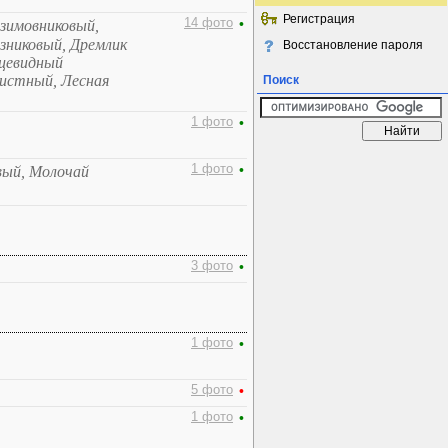
Регистрация
14 фото
•
 зимовниковый,
зниковый, Дремлик
Восстановление пароля
ицевидный
листный, Лесная
Поиск
1 фото
•
1 фото
•
вый, Молочай
3 фото
•
1 фото
•
5 фото
•
1 фото
•