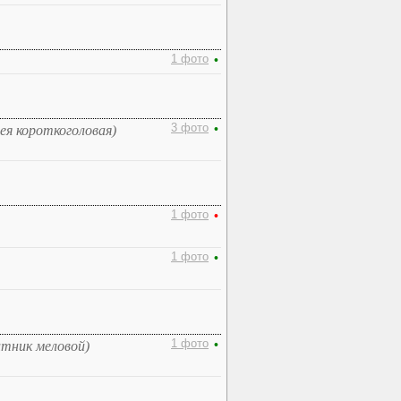
1 фото
•
3 фото
•
ея короткоголовая)
1 фото
•
1 фото
•
1 фото
•
тник меловой)