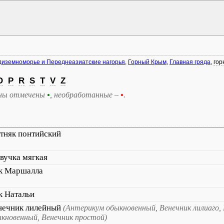
иземноморье и Переднеазиатские нагорья
,
Горный Крым
,
Главная гряда
,
гор
O
P
R
S
T
V
Z
ны отмечены
•
, необработанные –
•
.
тняк понтийский
вучка мягкая
к Маршалла
к Натальи
нечник лилейный
(Антерикум обыкновенный, Венечник лилиаго,
кновенный, Венечник простой)