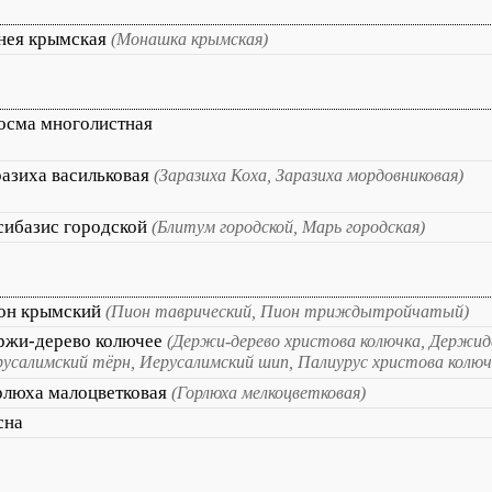
нея крымская
(Монашка крымская)
осма многолистная
разиха васильковая
(Заразиха Коха, Заразиха мордовниковая)
сибазис городской
(Блитум городской, Марь городская)
он крымский
(Пион таврический, Пион триждытройчатый)
ржи-дерево колючее
(Держи-дерево христова колючка, Держиде
усалимский тёрн, Иерусалимский шип, Палиурус христова колю
рлюха малоцветковая
(Горлюха мелкоцветковая)
сна