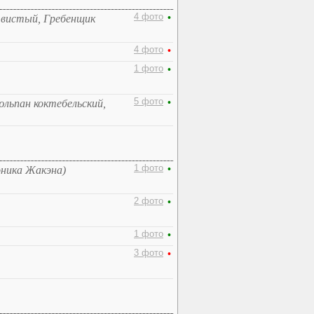
4 фото
•
твистый, Гребенщик
4 фото
•
1 фото
•
5 фото
•
юльпан коктебельский,
1 фото
•
оника Жакэна)
2 фото
•
1 фото
•
3 фото
•