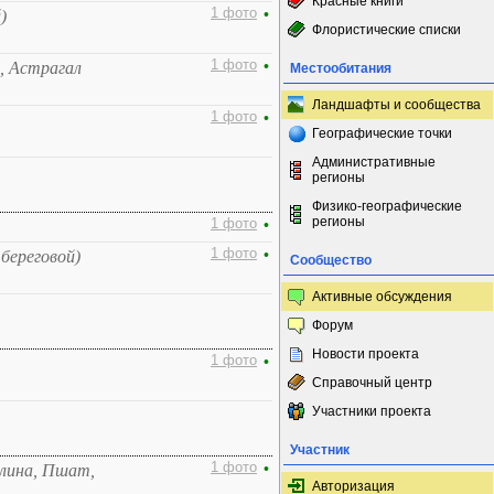
Красные книги
1 фото
•
)
Флористические списки
1 фото
•
, Астрагал
Местообитания
Ландшафты и сообщества
1 фото
•
Географические точки
Административные
регионы
Физико-географические
регионы
1 фото
•
1 фото
•
 береговой)
Сообщество
Активные обсуждения
Форум
Новости проекта
1 фото
•
Справочный центр
Участники проекта
Участник
1 фото
•
слина, Пшат,
Авторизация