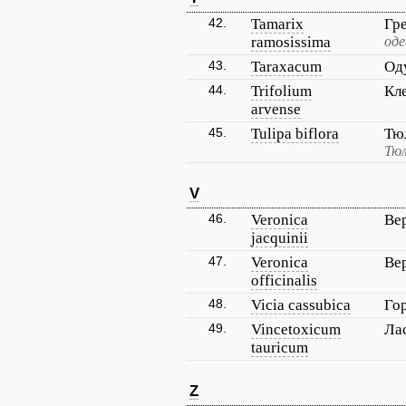
42.
Tamarix
Гр
ramosissima
оде
43.
Taraxacum
Од
44.
Trifolium
Кл
arvense
45.
Tulipa biflora
Тю
Тюл
V
46.
Veronica
Ве
jacquinii
47.
Veronica
Ве
officinalis
48.
Vicia cassubica
Го
49.
Vincetoxicum
Ла
tauricum
Z