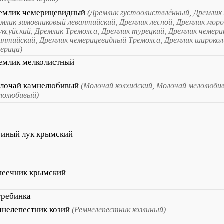
емлик чемерицевидный
(Дремлик густоолиствлённый, Дремлик
млик зимовниковый левантийский, Дремлик лесной, Дремлик моро
уксуйский, Дремлик Тремолса, Дремлик турецкий, Дремлик чемер
антийский, Дремлик чемерицевидный Тремолса, Дремлик широко
ерица)
емлик мелколистный
лочай камнелюбивый
(Молочай колхидский, Молочай мелолюби
лолюбивый)
синый лук крымский
пеечник крымский
требинка
мнелепестник козий
(Ремнелепестник козлиный)