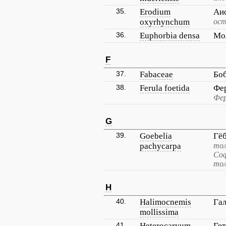
35.
Erodium
Аи
oxyrhynchum
ост
36.
Euphorbia densa
Мо
F
37.
Fabaceae
Бо
38.
Ferula foetida
Фе
Фер
G
39.
Goebelia
Гё
pachycarpa
тол
Соф
то
H
40.
Halimocnemis
Га
mollissima
41.
Heterocaryum
Гет