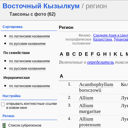
Восточный Кызылкум
/ регион
Таксоны с фото (62)
Сортировка
Регион
Физико-
Средняя Азия и Цен
по латинским названиям
географическое
Казахстана
,
Туранск
положение:
по русским названиям
По семействам
A
B
C
D
E
F
G
H
I
K
L
по латинским названиям
Включенные в
определитель
таксо
по русским названиям
A
Иерархическая
1.
Acanthophyllum
Ко
по латинским названиям
borsczowii
Настройка
2.
Allium
Лу
открывать контекстные ссылки
3.
Allium
Лу
в новом окне
margaritae
Регион
4.
Allium
Лу
protensum
Список субрегионов