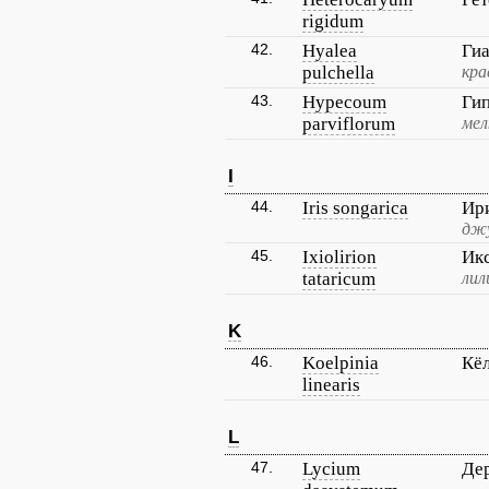
rigidum
42.
Hyalea
Гиа
pulchella
кра
43.
Hypecoum
Ги
parviflorum
мел
I
44.
Iris songarica
Ир
джу
45.
Ixiolirion
Ик
tataricum
лил
K
46.
Koelpinia
Кё
linearis
L
47.
Lycium
Дер