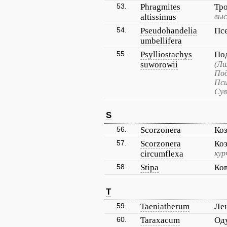
53.
Phragmites
Тро
altissimus
выс
54.
Pseudohandelia
Пс
umbellifera
55.
Psylliostachys
По
suworowii
(Ли
Под
Пси
Сув
S
56.
Scorzonera
Ко
57.
Scorzonera
Коз
circumflexa
кур
58.
Stipa
Ко
T
59.
Taeniatherum
Ле
60.
Taraxacum
Од