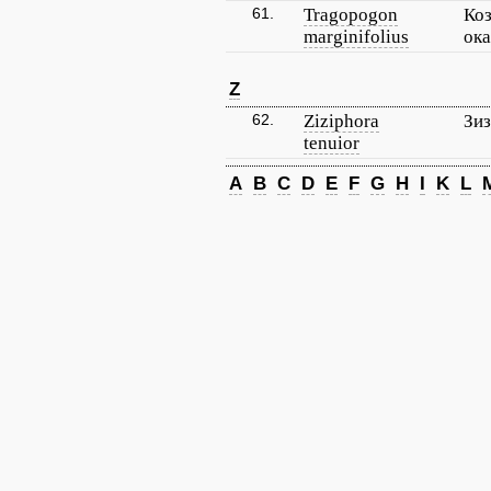
61.
Tragopogon
Ко
marginifolius
ок
Z
62.
Ziziphora
Зиз
tenuior
A
B
C
D
E
F
G
H
I
K
L