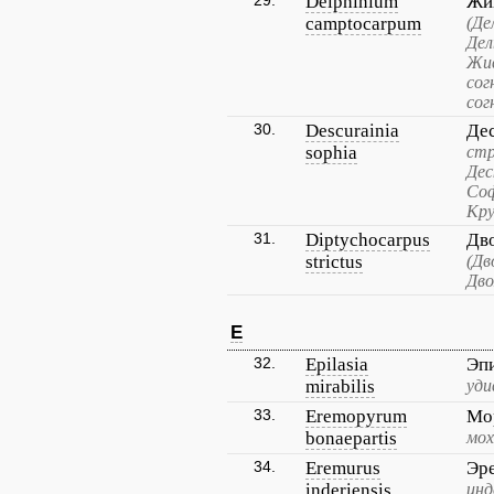
29.
Delphinium
Жи
camptocarpum
(Де
Дел
Жив
сог
сог
30.
Descurainia
Де
sophia
стр
Дес
Соф
Кру
31.
Diptychocarpus
Дв
strictus
(Дв
Дво
E
32.
Epilasia
Эп
mirabilis
уди
33.
Eremopyrum
Мо
bonaepartis
мо
34.
Eremurus
Эр
inderiensis
инд