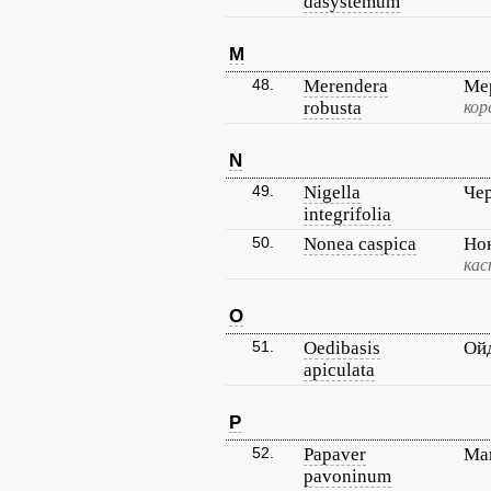
dasystemum
M
48.
Merendera
Ме
robusta
кор
N
49.
Nigella
Че
integrifolia
50.
Nonea caspica
Но
кас
O
51.
Oedibasis
Ой
apiculata
P
52.
Papaver
Ма
pavoninum