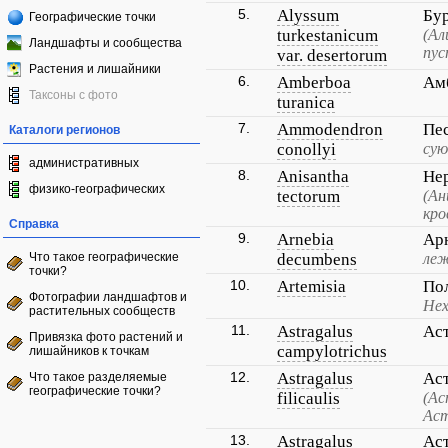
5.
Alyssum
Бур
Географические точки
turkestanicum
(Ал
Ландшафты и сообщества
пу
var. desertorum
Растения и лишайники
6.
Amberboa
Ам
Таксоны с фото
turanica
7.
Ammodendron
Пе
Каталоги регионов
conollyi
сую
административных
8.
Anisantha
Не
физико-географических
tectorum
(Ан
кро
Справка
9.
Arnebia
Ар
Что такое географические
decumbens
леж
точки?
10.
Artemisia
По
Фотографии ландшафтов и
Нех
растительных сообществ
11.
Astragalus
Ас
Привязка фото растений и
campylotrichus
лишайников к точкам
12.
Astragalus
Аст
Что такое разделяемые
географические точки?
filicaulis
(Ас
Аст
13.
Astragalus
Аст