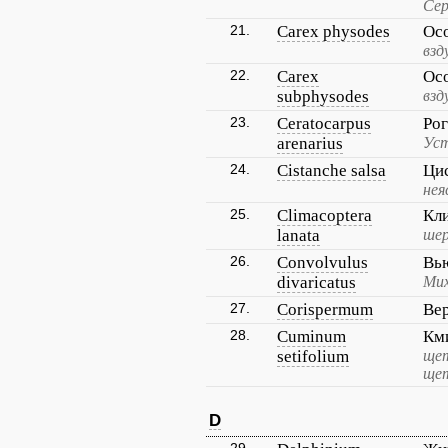
Сер
21.
Carex physodes
Ос
взд
22.
Carex
Ос
subphysodes
взд
23.
Ceratocarpus
Ро
arenarius
Уст
24.
Cistanche salsa
Ци
нея
25.
Climacoptera
Кл
lanata
ше
26.
Convolvulus
Вь
divaricatus
Мих
27.
Corispermum
Ве
28.
Cuminum
Км
setifolium
щет
ще
D