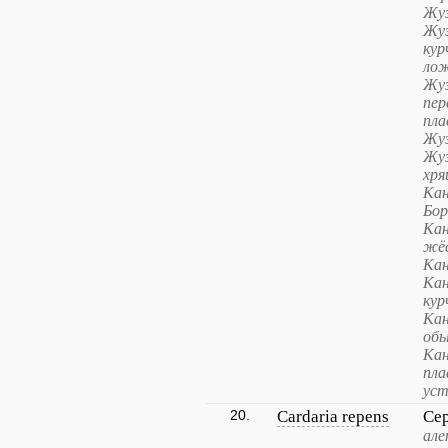
Жуз
Жуз
кур
лож
Жуз
пер
пла
Жуз
Жуз
хря
Кан
Бор
Кан
жё
Кан
Ка
кур
Кан
обы
Кан
пл
уст
20.
Cardaria repens
Се
але