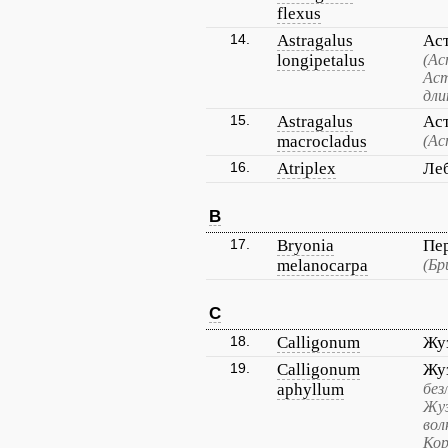
flexus
14.
Astragalus
Аст
longipetalus
(Ас
Аст
дли
15.
Astragalus
Аст
macrocladus
(Ас
16.
Atriplex
Ле
B
17.
Bryonia
Пе
melanocarpa
(Бр
C
18.
Calligonum
Жу
19.
Calligonum
Жу
aphyllum
без
Жуз
вол
Кор