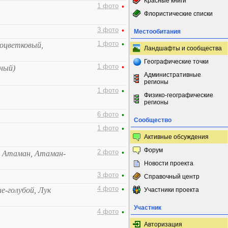
Красные книги
1 фото
•
Флористические списки
3 фото
•
Местообитания
1 фото
•
коцветковый,
Ландшафты и сообщества
Географические точки
1 фото
•
ный)
Административные
регионы
1 фото
•
Физико-географические
регионы
6 фото
•
Сообщество
1 фото
•
Активные обсуждения
Форум
2 фото
•
, Атаман, Атаман-
Новости проекта
3 фото
•
Справочный центр
4 фото
•
е-голубой, Лук
Участники проекта
Участник
4 фото
•
Авторизация