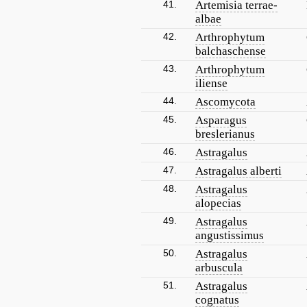
41.
Artemisia terrae-
albae
42.
Arthrophytum
balchaschense
43.
Arthrophytum
iliense
44.
Ascomycota
45.
Asparagus
breslerianus
46.
Astragalus
47.
Astragalus alberti
48.
Astragalus
alopecias
49.
Astragalus
angustissimus
50.
Astragalus
arbuscula
51.
Astragalus
cognatus