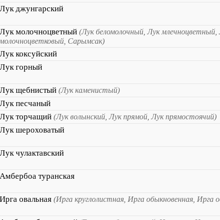
Лук джунгарский
Лук молочноцветный
(Лук беломолочный, Лук млечноцветный,
молочноцветковый, Сарымсак)
Лук коксуйский
Лук горный
Лук щебнистый
(Лук каменистый)
Лук песчаный
Лук торчащий
(Лук волынский, Лук прямой, Лук прямостоячий)
Лук шероховатый
Лук чулактавский
Амбербоа туранская
Ирга овальная
(Ирга круглолистная, Ирга обыкновенная, Ирга 