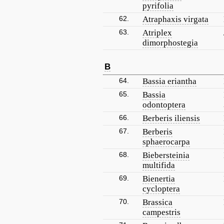
pyrifolia
62.
Atraphaxis virgata
63.
Atriplex
dimorphostegia
B
64.
Bassia eriantha
65.
Bassia
odontoptera
66.
Berberis iliensis
67.
Berberis
sphaerocarpa
68.
Biebersteinia
multifida
69.
Bienertia
cycloptera
70.
Brassica
campestris