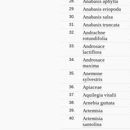
28.
Anabasis aphylla
29.
Anabasis eriopoda
30.
Anabasis salsa
31.
Anabasis truncata
32.
Andrachne
rotundifolia
33.
Androsace
lactiflora
34.
Androsace
maxima
35.
Anemone
sylvestris
36.
Apiaceae
37.
Aquilegia vitalii
38.
Arnebia guttata
39.
Artemisia
40.
Artemisia
santolina