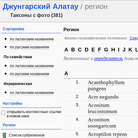
Джунгарский Алатау
/ регион
Таксоны с фото (381)
Сортировка
Регион
Физико-географическое положение:
Сред
по латинским названиям
по русским названиям
A
B
C
D
E
F
G
H
I
J
K
По семействам
Включенные в
определитель
таксо
по латинским названиям
A
по русским названиям
1.
Acanthophyllum
Иерархическая
pungens
по латинским названиям
2.
Acer negundo
Настройка
3.
Aconitum
leucostomum
открывать контекстные ссылки
в новом окне
4.
Aconitum
Регион
soongaricum
5.
Acroptilon repens
Список субрегионов