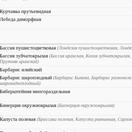
Курчавка прутьевидная
Лебеда диморфная
Бассия пушистоцветковая
(Лондезия пушистоцветковая, Лонд
Бассия зубчатокрылая
(Бассия иранская, Кохия зубчатокрылая,
Прутняк иранский)
Барбарис илийский
Барбарис шароплодный
(Барбарис Быкова, Барбарис разнонож
шаровидноплодный)
Биберштейния многораздельная
Бинерция окружнокрылая
(Биенерция окружнокрылая)
Капуста полевая
(Брассика полевая, Капуста равнинная, Сарзон