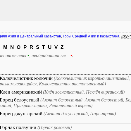
няя Азия и Центральный Казахстан
,
Горы Средней Азии и Казахстана
,
Джунг
L
M
N
O
P
R
S
T
U
V
Z
ны отмечены
•
, необработанные –
•
.
Колючелистник колючий
(Колючелистник короткочашечковый,
разламывающийся, Колючелистник растопыренный)
Клён американский
(Клён ясенелистный, Неклён виргинский)
Борец белоустный
(Аконит белоустный, Аконит белоустый, Бо
синий, Прикрыт-трава, Решотчатый корень)
Борец джунгарский
(Аконит джунгарский, Царь-трава)
Горчак ползучий
(Горчак розовый)