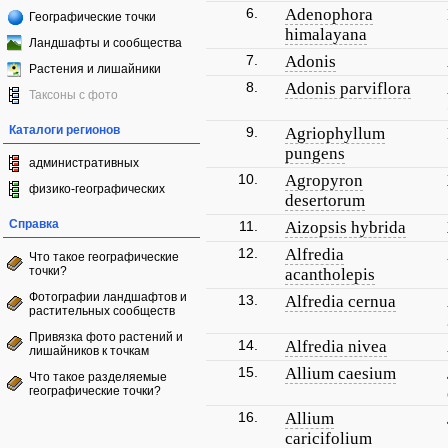
6.
Adenophora
Географические точки
himalayana
Ландшафты и сообщества
7.
Adonis
Растения и лишайники
8.
Adonis parviflora
Таксоны с фото
Каталоги регионов
9.
Agriophyllum
pungens
административных
10.
Agropyron
физико-географических
desertorum
Справка
11.
Aizopsis hybrida
12.
Alfredia
Что такое географические
точки?
acantholepis
Фотографии ландшафтов и
13.
Alfredia cernua
растительных сообществ
Привязка фото растений и
14.
Alfredia nivea
лишайников к точкам
15.
Allium caesium
Что такое разделяемые
географические точки?
16.
Allium
caricifolium