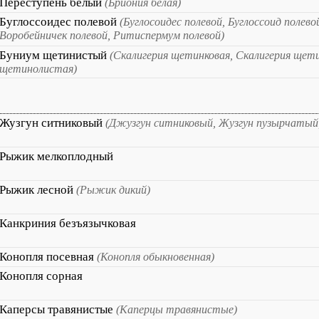
Переступень белый
(Бриония белая)
Буглоссоидес полевой
(Буглосоидес полевой, Буглоссоид полево
Воробейничек полевой, Ритиспермум полевой)
Буниум щетинистый
(Скалигерия щетинковая, Скалигерия щети
щетинолистая)
Жузгун ситниковый
(Джузгун ситниковый, Жузгун пузырчатый
Рыжик мелкоплодный
Рыжик лесной
(Рыжик дикий)
Канкриния безъязычковая
Конопля посевная
(Конопля обыкновенная)
Конопля сорная
Каперсы травянистые
(Каперцы травянистые)