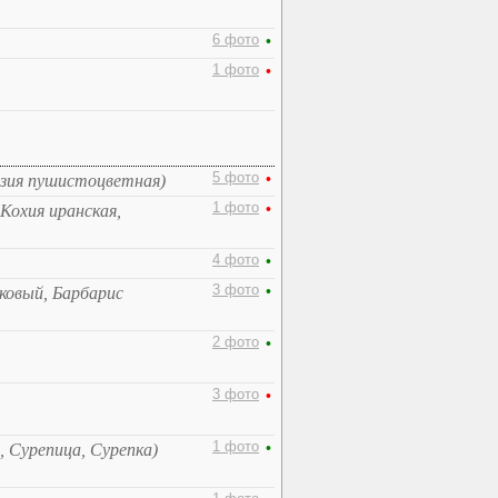
6 фото
•
1 фото
•
5 фото
•
езия пушистоцветная)
1 фото
•
 Кохия иранская,
4 фото
•
3 фото
•
ковый, Барбарис
2 фото
•
3 фото
•
1 фото
•
, Сурепица, Сурепка)