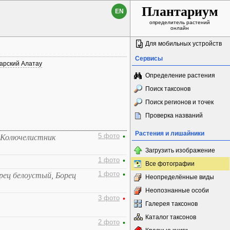
Плантариум
EN
определитель растений
онлайн
Для мобильных устройств
Сервисы
арский Алатау
Определение растения
Поиск таксонов
Поиск регионов и точек
Проверка названий
Растения и лишайники
5 фото
•
 Колючелистник
Загрузить изображение
1 фото
•
Все фотографии
1 фото
•
рец белоустый, Борец
Неопределённые виды
Неопознанные особи
3 фото
•
Галерея таксонов
Каталог таксонов
2 фото
•