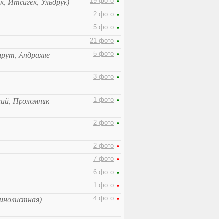
19 фото
•
, Итсигек, Ульдрук)
2 фото
•
5 фото
•
21 фото
•
5 фото
•
прут, Андрахне
3 фото
•
1 фото
•
ший, Проломник
2 фото
•
2 фото
•
7 фото
•
6 фото
•
1 фото
•
4 фото
•
инолистная)