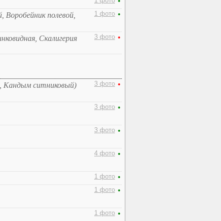
1 фото
•
1 фото
•
й, Воробейник полевой,
3 фото
•
нковидная, Скалигерия
3 фото
•
, Кандым ситниковый)
3 фото
•
3 фото
•
4 фото
•
1 фото
•
1 фото
•
1 фото
•