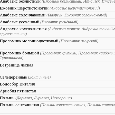
Анабазис безлистный
(Ежовник безлистный, Ит-сигек, Итсечек
Ежовник шерстистоногий
(Анабазис шерстистоногий)
Анабазис солончаковый
(Биюргун, Ежовник солончаковый)
Анабазис усечённый
(Ежовник усечённый)
Андрахна круглолистная
(Андрахна тонкая, Андрахна тонкий-
круглолистная)
Проломник молочноцветковый
(Проломник амурский)
Проломник большой
(Проломник крупный, Проломник наиболь
Турчанинова)
Ветреница лесная
Сельдерейные
(Зонтичные)
Водосбор Виталия
Арнебия пятнистая
Полынь
(Дармина, Дурмина, Нехвороща)
Полынь сантолинная
(Полынь лопастелистная, Полынь сантол