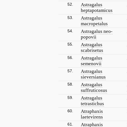
52.
Astragalus
heptapotamicus
53.
Astragalus
macropetalus
54.
Astragalus neo-
popovii
55.
Astragalus
scabrisetus
56.
Astragalus
semenovii
57.
Astragalus
sieversianus
58.
Astragalus
suffruticosus
59.
Astragalus
tetrastichus
60.
Atraphaxis
laetevirens
61.
Atraphaxis