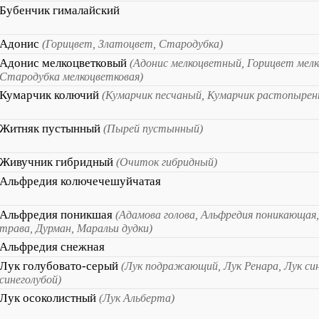
Бубенчик гималайский
Адонис
(Горицвет, Златоцвет, Стародубка)
Адонис мелкоцветковый
(Адонис мелкоцветный, Горицвет мел
Стародубка мелкоцветковая)
Кумарчик колючий
(Кумарчик песчаный, Кумарчик растопырен
Житняк пустынный
(Пырей пустынный)
Живучник гибридный
(Очиток гибридный)
Альфредия колючечешуйчатая
Альфредия поникшая
(Адамова голова, Альфредия поникающая
трава, Дурман, Маральи дудки)
Альфредия снежная
Лук голубовато-серый
(Лук подражающий, Лук Ренара, Лук син
синеголубой)
Лук осоколистный
(Лук Альберта)