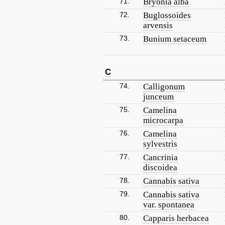
71.
Bryonia alba
72.
Buglossoides
arvensis
73.
Bunium setaceum
C
74.
Calligonum
junceum
75.
Camelina
microcarpa
76.
Camelina
sylvestris
77.
Cancrinia
discoidea
78.
Cannabis sativa
79.
Cannabis sativa
var. spontanea
80.
Capparis herbacea