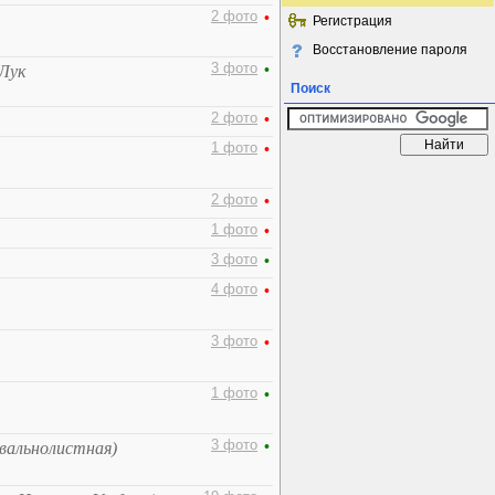
2 фото
•
Регистрация
Восстановление пароля
3 фото
•
 Лук
Поиск
2 фото
•
1 фото
•
2 фото
•
1 фото
•
3 фото
•
4 фото
•
3 фото
•
1 фото
•
3 фото
•
овальнолистная)