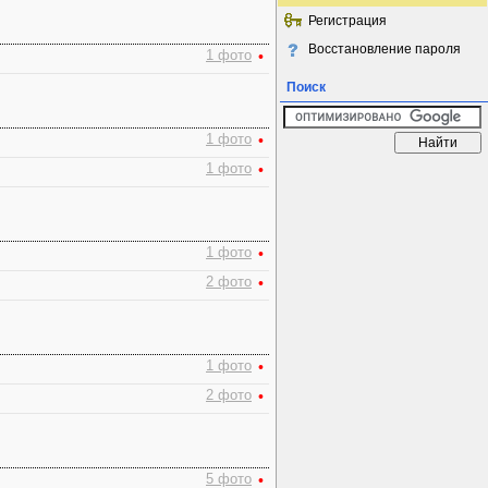
Регистрация
Восстановление пароля
1 фото
•
Поиск
1 фото
•
1 фото
•
1 фото
•
2 фото
•
1 фото
•
2 фото
•
5 фото
•