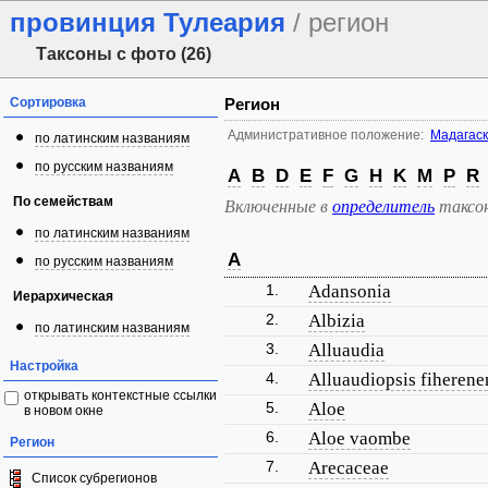
провинция Тулеария
/ регион
Таксоны с фото (26)
Сортировка
Регион
Административное положение:
Мадагас
по латинским названиям
по русским названиям
A
B
D
E
F
G
H
K
M
P
R
По семействам
Включенные в
определитель
таксо
по латинским названиям
A
по русским названиям
1.
Adansonia
Иерархическая
2.
Albizia
по латинским названиям
3.
Alluaudia
Настройка
4.
Alluaudiopsis fiherene
открывать контекстные ссылки
5.
Aloe
в новом окне
6.
Aloe vaombe
Регион
7.
Arecaceae
Список субрегионов