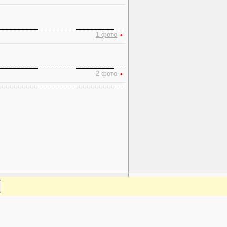
1 фото
•
2 фото
•
www.plantarium.ru
Наверх