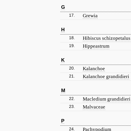
G
17.
Grewia
H
18.
Hibiscus schizopetalus
19.
Hippeastrum
K
20.
Kalanchoe
21.
Kalanchoe grandidieri
M
22.
Macledium grandidieri
23.
Malvaceae
P
24.
Pachypodium