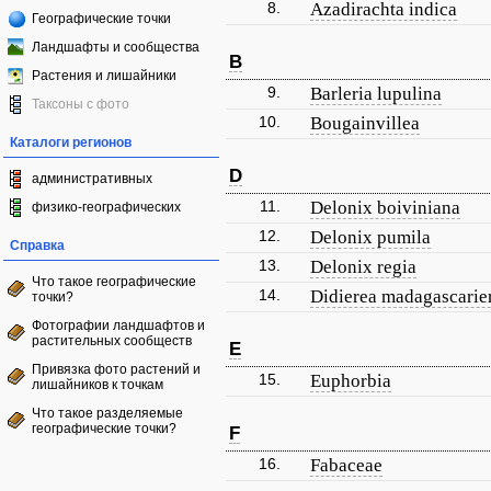
8.
Azadirachta indica
Географические точки
Ландшафты и сообщества
B
Растения и лишайники
9.
Barleria lupulina
Таксоны с фото
10.
Bougainvillea
Каталоги регионов
D
административных
11.
Delonix boiviniana
физико-географических
12.
Delonix pumila
Справка
13.
Delonix regia
Что такое географические
14.
Didierea madagascarie
точки?
Фотографии ландшафтов и
растительных сообществ
E
Привязка фото растений и
15.
Euphorbia
лишайников к точкам
Что такое разделяемые
географические точки?
F
16.
Fabaceae