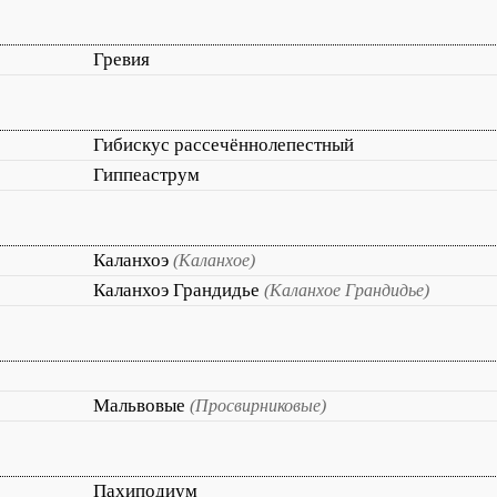
Гревия
Гибискус рассечённолепестный
Гиппеаструм
Каланхоэ
(Каланхое)
Каланхоэ Грандидье
(Каланхое Грандидье)
Мальвовые
(Просвирниковые)
Пахиподиум