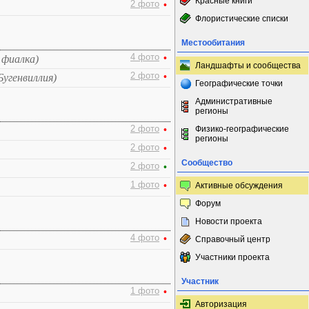
Красные книги
2 фото
•
Флористические списки
Местообитания
4 фото
•
 фиалка)
Ландшафты и сообщества
2 фото
•
Бугенвиллия)
Географические точки
Административные
регионы
2 фото
•
Физико-географические
регионы
2 фото
•
Сообщество
2 фото
•
1 фото
•
Активные обсуждения
Форум
Новости проекта
4 фото
•
Справочный центр
Участники проекта
Участник
1 фото
•
Авторизация