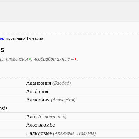
кар
,
провинция Тулеария
S
ны отмечены
•
, необработанные –
•
.
Адансония
(Баобаб)
Альбиция
Аллюодия
(Аллуаудия)
nsis
Алоэ
(Столетник)
Алоэ ваомбе
Пальмовые
(Арековые, Пальмы)