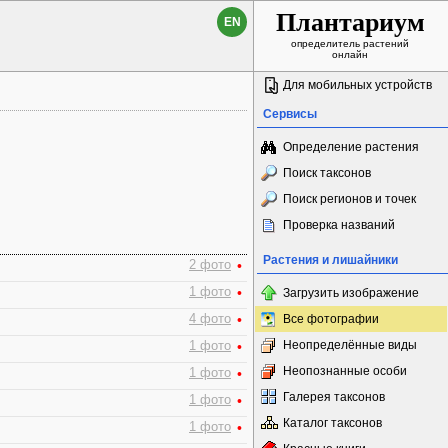
Плантариум
EN
определитель растений
онлайн
Для мобильных устройств
Сервисы
Определение растения
Поиск таксонов
Поиск регионов и точек
Проверка названий
Растения и лишайники
2 фото
•
1 фото
•
Загрузить изображение
4 фото
•
Все фотографии
Неопределённые виды
1 фото
•
Неопознанные особи
1 фото
•
Галерея таксонов
1 фото
•
Каталог таксонов
1 фото
•