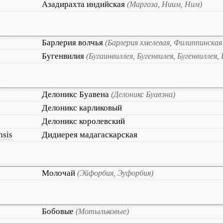
Азадирахта индийская
(Маргоза, Ниим, Ним)
Барлерия волчья
(Барлерия хмелевая, Филиппинская
Бугенвилия
(Бугаинвиллея, Бугенвилея, Бугенвиллея, 
Делоникс Буавена
(Делоникс Буавэна)
Делоникс карликовый
Делоникс королевский
nsis
Дидиерея мадагаскарская
Молочай
(Эйфорбия, Эуфорбия)
Бобовые
(Мотыльковые)