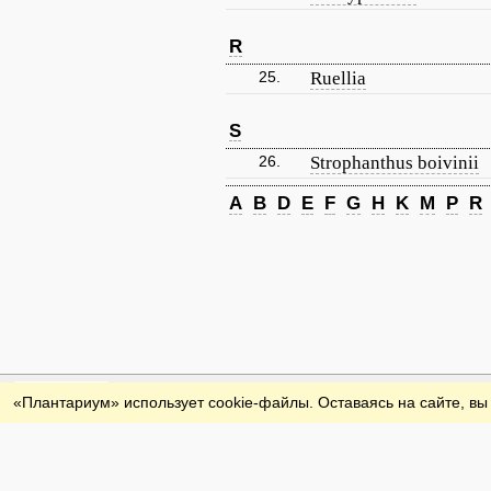
R
25.
Ruellia
S
26.
Strophanthus boivinii
A
B
D
E
F
G
H
K
M
P
R
Обратная связь
«Плантариум» использует cookie-файлы. Оставаясь на сайте, вы