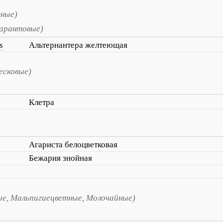
тные)
арантовые)
s
Альтернантера желтеющая
есковые)
Клетра
Агариста белоцветковая
Бежария знойная
е, Мальпигиецветные, Молочайные)