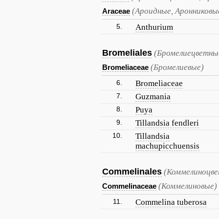
(Ароидные, Аронниковы
Araceae
5.
Anthurium
Bromeliales
(Бромелиецветны
(Бромелиевые)
Bromeliaceae
6.
Bromeliaceae
7.
Guzmania
8.
Puya
9.
Tillandsia fendleri
10.
Tillandsia
machupicchuensis
Commelinales
(Коммелиноцве
(Коммелиновые)
Commelinaceae
11.
Commelina tuberosa