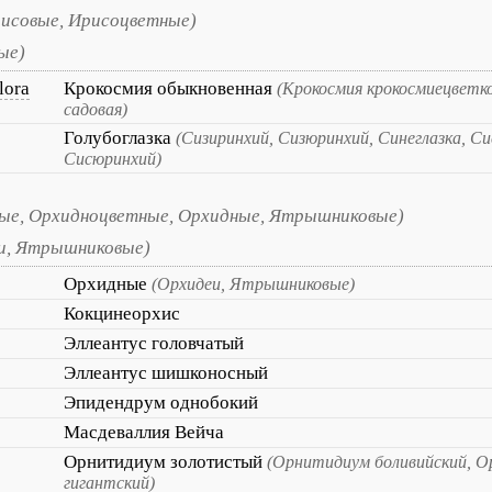
исовые, Ирисоцветные)
ые)
lora
Крокосмия обыкновенная
(Крокосмия крокосмиецветк
садовая)
Голубоглазка
(Сизиринхий, Сизюринхий, Синеглазка, С
Сисюринхий)
е, Орхидноцветные, Орхидные, Ятрышниковые)
и, Ятрышниковые)
Орхидные
(Орхидеи, Ятрышниковые)
Кокцинеорхис
Эллеантус головчатый
Эллеантус шишконосный
Эпидендрум однобокий
Масдеваллия Вейча
Орнитидиум золотистый
(Орнитидиум боливийский, 
гигантский)