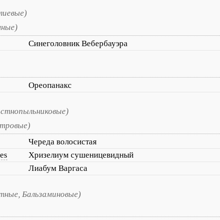
лиевые)
чные)
Синеголовник Вебербауэра
Ореопанакс
остнопыльниковые)
стровые)
Череда волосистая
es
Хризелиум сушеницевидный
Лиабум Варгаса
тные, Бальзаминовые)