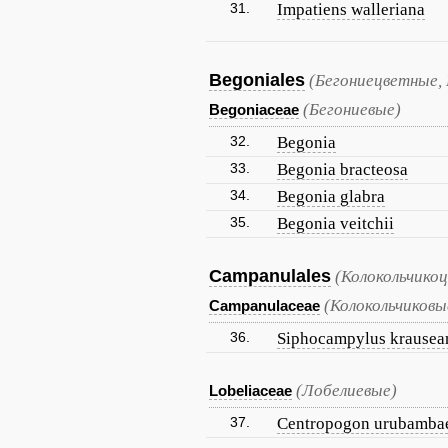
31.
Impatiens walleriana
Begoniales
(Бегониецветные,
(Бегониевые)
Begoniaceae
32.
Begonia
33.
Begonia bracteosa
34.
Begonia glabra
35.
Begonia veitchii
Campanulales
(Колокольчико
(Колокольчиковы
Campanulaceae
36.
Siphocampylus krausea
(Лобелиевые)
Lobeliaceae
37.
Centropogon urubamba