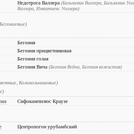
Недотрога Валлера
(Бальзамин Валлера, Бальзамин Уо
Валлера, Импатиенс Уоллера)
 Бегониевые)
Бегония
Бегония прицветниковая
Бегония голая
Бегония Вича
(Бегония Вейча, Бегония кожистая)
цветные, Колокольчиковые)
е)
nus
Сифокампилюс Краузе
e
Центропогон урубамбский