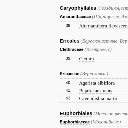
Caryophyllales
(Гвоздикоцве
(Щирицевые, Ам
Amaranthaceae
38.
Alternanthera flavescen
Ericales
(Верескоцветные, Вер
(Клетровые)
Clethraceae
39.
Clethra
(Вересковые)
Ericaceae
40.
Agarista albiflora
41.
Bejaria aestuans
42.
Cavendishia martii
Euphorbiales
(Молочаецветны
(Молочайные)
Euphorbiaceae