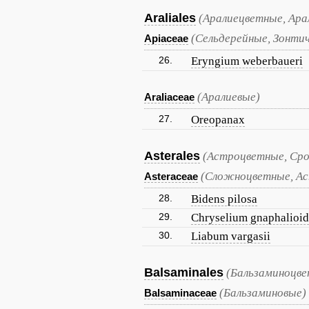
Araliales
(Аралиецветные, Ара
(Сельдерейные, Зонти
Apiaceae
26.
Eryngium weberbaueri
(Аралиевые)
Araliaceae
27.
Oreopanax
Asterales
(Астроцветные, Ср
(Сложноцветные, А
Asteraceae
28.
Bidens pilosa
29.
Chryselium gnaphalioid
30.
Liabum vargasii
Balsaminales
(Бальзаминоцве
(Бальзаминовые)
Balsaminaceae