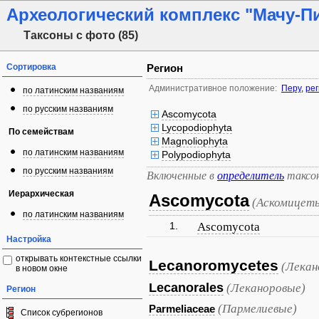
Археологический комплекс "Мачу-П
Таксоны с фото (85)
Сортировка
Регион
Административное положение:
Перу
,
рег
по латинским названиям
по русским названиям
Ascomycota
Lycopodiophyta
По семействам
Magnoliophyta
по латинским названиям
Polypodiophyta
по русским названиям
Включенные в
определитель
таксо
Иерархическая
Ascomycota
(Аскомицет
по латинским названиям
1.
Ascomycota
Настройка
открывать контекстные ссылки
Lecanoromycetes
(Лека
в новом окне
Lecanorales
(Леканоровые)
Регион
(Пармелиевые)
Parmeliaceae
Список субрегионов