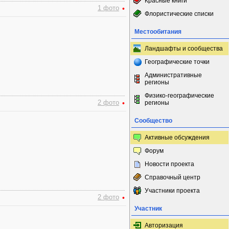
Красные книги
1 фото
•
Флористические списки
Местообитания
Ландшафты и сообщества
Географические точки
Административные
регионы
Физико-географические
2 фото
•
регионы
Сообщество
Активные обсуждения
Форум
Новости проекта
Справочный центр
Участники проекта
2 фото
•
Участник
Авторизация