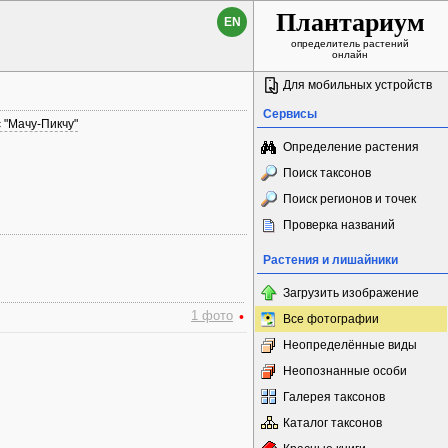
Плантариум
EN
определитель растений
онлайн
Для мобильных устройств
Сервисы
 "Мачу-Пикчу"
Определение растения
Поиск таксонов
Поиск регионов и точек
Проверка названий
Растения и лишайники
Загрузить изображение
1 фото
•
Все фотографии
Неопределённые виды
Неопознанные особи
Галерея таксонов
Каталог таксонов