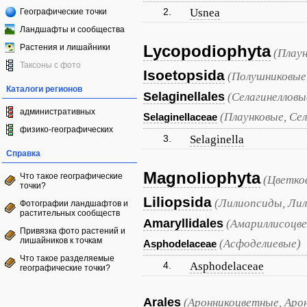
2.
Usnea
Географические точки
Ландшафты и сообщества
Lycopodiophyta
Растения и лишайники
(Плау
Таксоны с фото
Isoetopsida
(Полушниковые
Каталоги регионов
Selaginellales
(Селагинелловы
административных
(Плаунковые, Се
Selaginellaceae
физико-географических
3.
Selaginella
Справка
Magnoliophyta
Что такое географические
(Цветко
точки?
Liliopsida
(Лилиопсиды, Лил
Фотографии ландшафтов и
растительных сообществ
Amaryllidales
(Амариллисоцв
Привязка фото растений и
лишайников к точкам
(Асфоделиевые)
Asphodelaceae
Что такое разделяемые
4.
Asphodelaceae
географические точки?
Arales
(Аронникоцветные, Аро