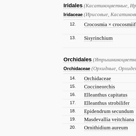
Iridales
(Касатикоцветные, Ир
(Ирисовые, Касатиков
Iridaceae
12.
Crocosmia × crocosmiif
13.
Sisyrinchium
Orchidales
(Ятрышникоцветны
(Орхидные, Орхиде
Orchidaceae
14.
Orchidaceae
15.
Coccineorchis
16.
Elleanthus capitatus
17.
Elleanthus strobilifer
18.
Epidendrum secundum
19.
Masdevallia veitchiana
20.
Ornithidium aureum