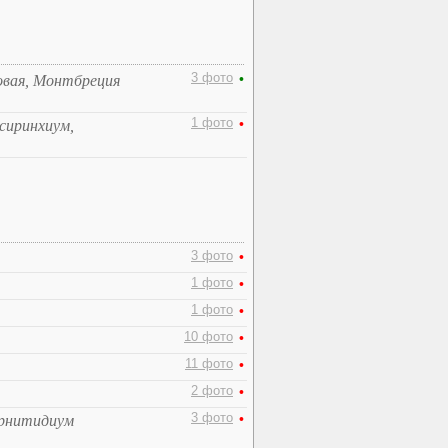
3 фото
•
овая, Монтбреция
1 фото
•
исиринхиум,
3 фото
•
1 фото
•
1 фото
•
10 фото
•
11 фото
•
2 фото
•
3 фото
•
Орнитидиум