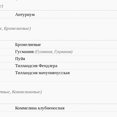
е)
Антуриум
е, Бромелиевые)
Бромелиевые
Гусмания
(Гузмания, Гуцмания)
Пуйя
Тилландсия Фендлера
Тилландсия мачупикчусская
тные, Коммелиновые)
Коммелина клубненосная