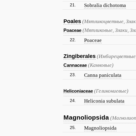
21.
Sobralia dichotoma
Poales
(Мятликоцветные, Злак
(Мятликовые, Злаки, Зл
Poaceae
22.
Poaceae
Zingiberales
(Имбирецветные
(Канновые)
Cannaceae
23.
Canna paniculata
(Геликониевые)
Heliconiaceae
24.
Heliconia subulata
Magnoliopsida
(Магнолиоп
25.
Magnoliopsida