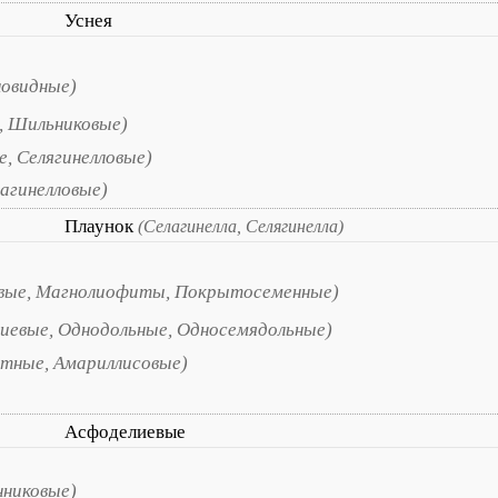
Уснея
новидные)
, Шильниковые)
е, Селягинелловые)
лагинелловые)
Плаунок
(Селагинелла, Селягинелла)
вые, Магнолиофиты, Покрытосеменные)
иевые, Однодольные, Односемядольные)
етные, Амариллисовые)
Асфоделиевые
нниковые)