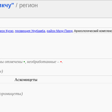
икчу"
/ регион
ион Куско
,
провинция Урубамба
,
район Мачу-Пикчу
,
Археологический комплекс
ны отмечены
•
, необработанные –
•
.
ы)
Аскомицеты
норомицеты)