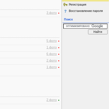
Регистрация
Восстановление пароля
3 фото
•
Поиск
5 фото
•
1 фото
•
6 фото
•
2 фото
•
1 фото
•
2 фото
•