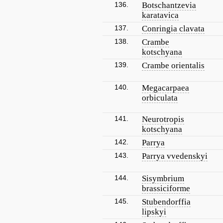
136.
Botschantzevia
karatavica
137.
Conringia clavata
138.
Crambe
kotschyana
139.
Crambe orientalis
140.
Megacarpaea
orbiculata
141.
Neurotropis
kotschyana
142.
Parrya
143.
Parrya vvedenskyi
144.
Sisymbrium
brassiciforme
145.
Stubendorffia
lipskyi