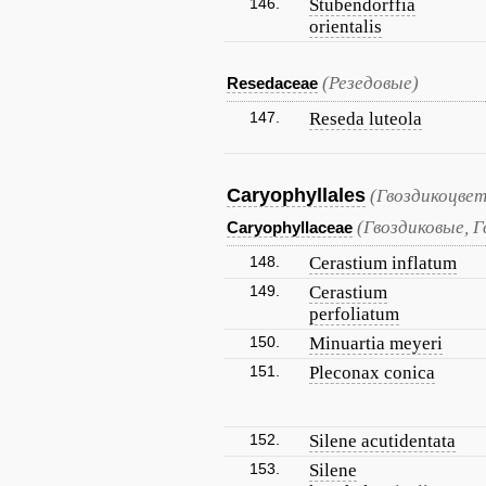
146.
Stubendorffia
orientalis
(Резедовые)
Resedaceae
147.
Reseda luteola
Caryophyllales
(Гвоздикоцве
(Гвоздиковые, 
Caryophyllaceae
148.
Cerastium inflatum
149.
Cerastium
perfoliatum
150.
Minuartia meyeri
151.
Pleconax conica
152.
Silene acutidentata
153.
Silene