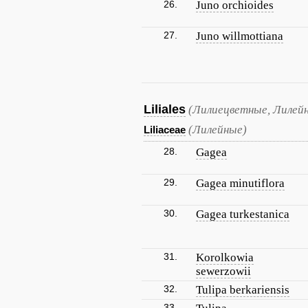
26.
Juno orchioides
27.
Juno willmottiana
Liliales
(Лилиецветные, Лилей
(Лилейные)
Liliaceae
28.
Gagea
29.
Gagea minutiflora
30.
Gagea turkestanica
31.
Korolkowia
sewerzowii
32.
Tulipa berkariensis
33.