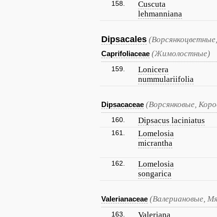
158.
Cuscuta
lehmanniana
Dipsacales
(Ворсянкоцветные,
(Жимолостные)
Caprifoliaceae
159.
Lonicera
nummulariifolia
(Ворсянковые, Кор
Dipsacaceae
160.
Dipsacus laciniatus
161.
Lomelosia
micrantha
162.
Lomelosia
songarica
(Валериановые, М
Valerianaceae
163.
Valeriana