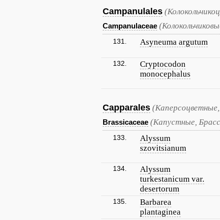
Campanulales
(Колокольчико
(Колокольчиковы
Campanulaceae
131.
Asyneuma argutum
132.
Cryptocodon
monocephalus
Capparales
(Каперсоцветные,
(Капустные, Брас
Brassicaceae
133.
Alyssum
szovitsianum
134.
Alyssum
turkestanicum var.
desertorum
135.
Barbarea
plantaginea