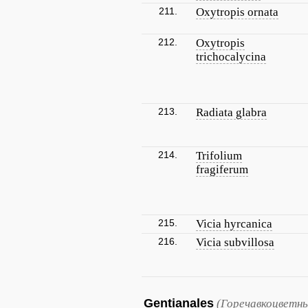
211.
Oxytropis ornata
212.
Oxytropis
trichocalycina
213.
Radiata glabra
214.
Trifolium
fragiferum
215.
Vicia hyrcanica
216.
Vicia subvillosa
Gentianales
(Горечавкоцветны