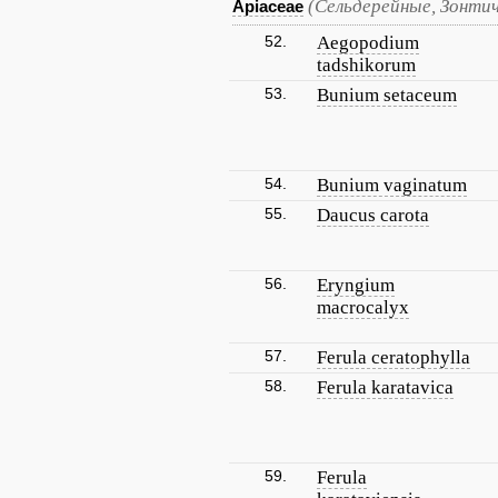
(Сельдерейные, Зонти
Apiaceae
52.
Aegopodium
tadshikorum
53.
Bunium setaceum
54.
Bunium vaginatum
55.
Daucus carota
56.
Eryngium
macrocalyx
57.
Ferula ceratophylla
58.
Ferula karatavica
59.
Ferula