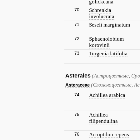
golickeana
70.
Schrenkia
involucrata
71.
Seseli marginatum
72.
Sphaenolobium
korovinii
73.
Turgenia latifolia
Asterales
(Астроцветные, Ср
(Сложноцветные, А
Asteraceae
74.
Achillea arabica
75.
Achillea
filipendulina
76.
Acroptilon repens