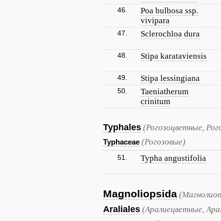
46.
Poa bulbosa ssp.
vivipara
47.
Sclerochloa dura
48.
Stipa karataviensis
49.
Stipa lessingiana
50.
Taeniatherum
crinitum
Typhales
(Рогозоцветные, Рог
(Рогозовые)
Typhaceae
51.
Typha angustifolia
Magnoliopsida
(Магнолиоп
Araliales
(Аралиецветные, Ара