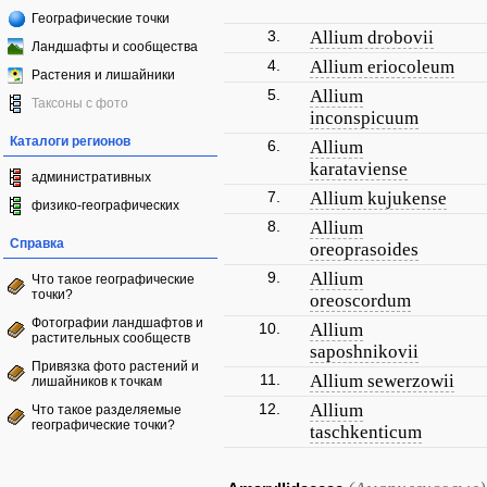
Географические точки
3.
Allium drobovii
Ландшафты и сообщества
4.
Allium eriocoleum
Растения и лишайники
5.
Allium
Таксоны с фото
inconspicuum
Каталоги регионов
6.
Allium
karataviense
административных
7.
Allium kujukense
физико-географических
8.
Allium
Справка
oreoprasoides
9.
Allium
Что такое географические
точки?
oreoscordum
Фотографии ландшафтов и
10.
Allium
растительных сообществ
saposhnikovii
Привязка фото растений и
11.
Allium sewerzowii
лишайников к точкам
12.
Allium
Что такое разделяемые
географические точки?
taschkenticum