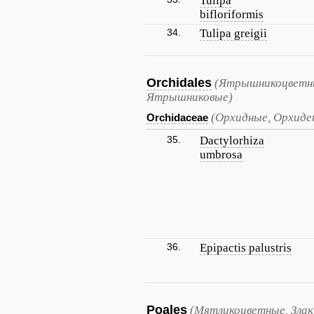
Tulipa
bifloriformis
34.
Tulipa greigii
Orchidales
(Ятрышникоцветны
Ятрышниковые)
(Орхидные, Орхиде
Orchidaceae
35.
Dactylorhiza
umbrosa
36.
Epipactis palustris
Poales
(Мятликоцветные, Злак