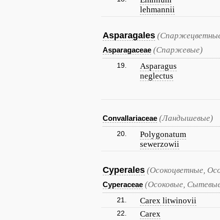
lehmannii
Asparagales
(Спаржецветные
(Спаржевые)
Asparagaceae
19.
Asparagus
neglectus
(Ландышевые)
Convallariaceae
20.
Polygonatum
sewerzowii
Cyperales
(Осокоцветные, Ос
(Осоковые, Сытевы
Cyperaceae
21.
Carex litwinovii
22.
Carex