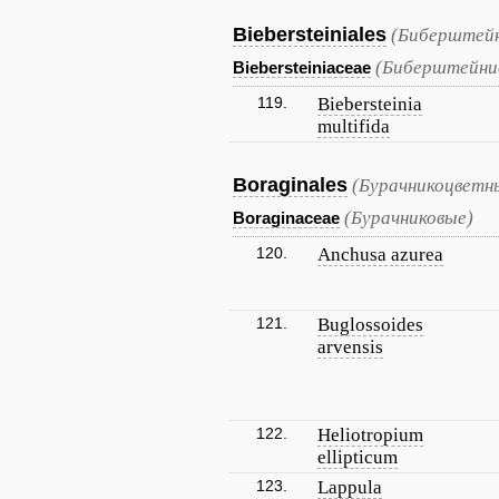
Biebersteiniales
(Биберштейн
(Биберштейни
Biebersteiniaceae
119.
Biebersteinia
multifida
Boraginales
(Бурачникоцветн
(Бурачниковые)
Boraginaceae
120.
Anchusa azurea
121.
Buglossoides
arvensis
122.
Heliotropium
ellipticum
123.
Lappula