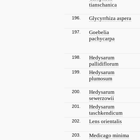
tianschanica
196.
Glycyrrhiza aspera
197.
Goebelia
pachycarpa
198.
Hedysarum
pallidiflorum
199.
Hedysarum
plumosum
200.
Hedysarum
sewerzowii
201.
Hedysarum
taschkendicum
202.
Lens orientalis
203.
Medicago minima