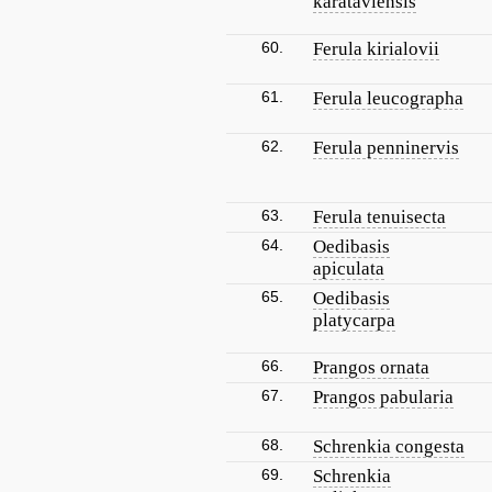
karataviensis
60.
Ferula kirialovii
61.
Ferula leucographa
62.
Ferula penninervis
63.
Ferula tenuisecta
64.
Oedibasis
apiculata
65.
Oedibasis
platycarpa
66.
Prangos ornata
67.
Prangos pabularia
68.
Schrenkia congesta
69.
Schrenkia