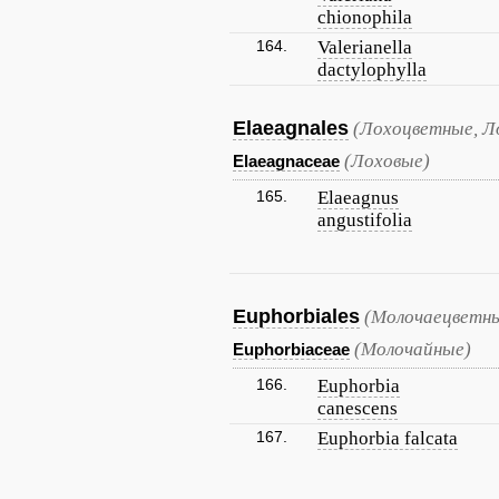
chionophila
164.
Valerianella
dactylophylla
Elaeagnales
(Лохоцветные, Л
(Лоховые)
Elaeagnaceae
165.
Elaeagnus
angustifolia
Euphorbiales
(Молочаецветны
(Молочайные)
Euphorbiaceae
166.
Euphorbia
canescens
167.
Euphorbia falcata