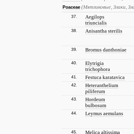
(Мятликовые, Злаки, Зл
Poaceae
37.
Aegilops
triuncialis
38.
Anisantha sterilis
39.
Bromus danthoniae
40.
Elytrigia
trichophora
41.
Festuca karatavica
42.
Heteranthelium
piliferum
43.
Hordeum
bulbosum
44.
Leymus aemulans
45.
Melica altissima