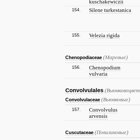
kuschakewiczii
154.
Silene turkestanica
155.
Velezia rigida
(Маревые)
Chenopodiaceae
156.
Chenopodium
vulvaria
Convolvulales
(Вьюнковоцвет
(Вьюнковые)
Convolvulaceae
157.
Convolvulus
arvensis
(Повиликовые)
Cuscutaceae