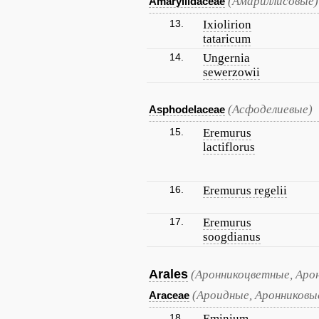
(Амариллисовые)
Amaryllidaceae
13.
Ixiolirion
tataricum
14.
Ungernia
sewerzowii
(Асфоделиевые)
Asphodelaceae
15.
Eremurus
lactiflorus
16.
Eremurus regelii
17.
Eremurus
soogdianus
Arales
(Аронникоцветные, Аро
(Ароидные, Аронниковы
Araceae
18.
Eminium