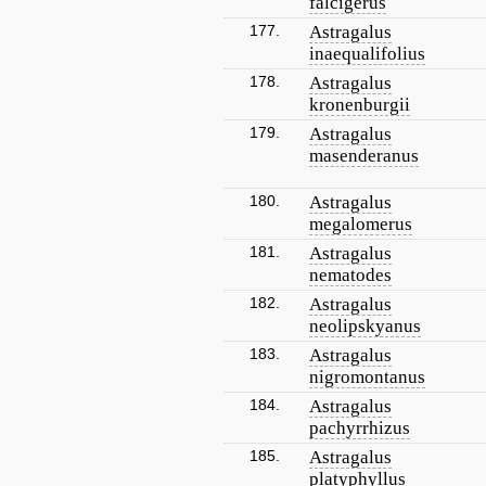
falcigerus
177.
Astragalus
inaequalifolius
178.
Astragalus
kronenburgii
179.
Astragalus
masenderanus
180.
Astragalus
megalomerus
181.
Astragalus
nematodes
182.
Astragalus
neolipskyanus
183.
Astragalus
nigromontanus
184.
Astragalus
pachyrrhizus
185.
Astragalus
platyphyllus