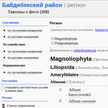
Байдибекский район
/ регион
Таксоны с фото (308)
Сортировка
Регион
Административное положение:
Казахста
по латинским названиям
по русским названиям
Magnoliophyta
Polypodiophyta
По семействам
Включенные в
определитель
таксо
по латинским названиям
Magnoliophyta
по русским названиям
(Цветко
Иерархическая
Liliopsida
(Лилиопсиды, Лил
по латинским названиям
Amaryllidales
(Амариллисоцв
Настройка
(Луковые)
Alliaceae
открывать контекстные ссылки
1.
Allium
в новом окне
barsczewskii
Регион
2.
Allium caesium
Список субрегионов