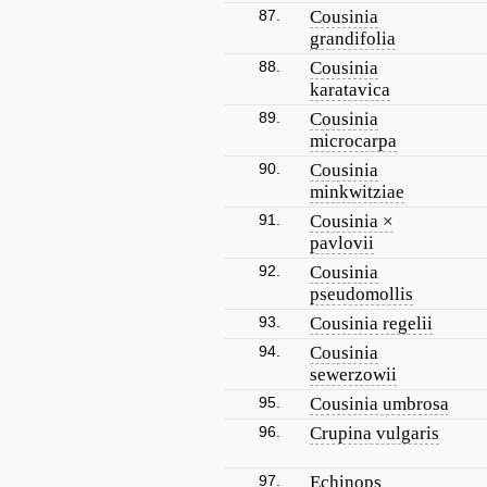
87.
Cousinia
grandifolia
88.
Cousinia
karatavica
89.
Cousinia
microcarpa
90.
Cousinia
minkwitziae
91.
Cousinia ×
pavlovii
92.
Cousinia
pseudomollis
93.
Cousinia regelii
94.
Cousinia
sewerzowii
95.
Cousinia umbrosa
96.
Crupina vulgaris
97.
Echinops