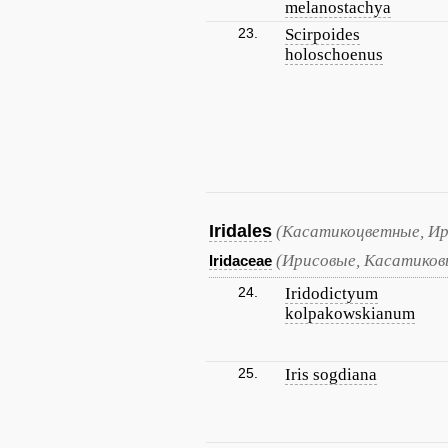
melanostachya
23.
Scirpoides
holoschoenus
Iridales
(Касатикоцветные, Ир
(Ирисовые, Касатиков
Iridaceae
24.
Iridodictyum
kolpakowskianum
25.
Iris sogdiana