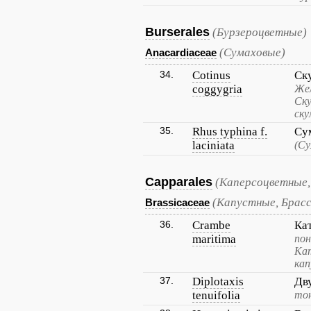
Burserales
(Бурзероцветные)
(Сумаховые)
Anacardiaceae
34.
Cotinus
Ск
coggygria
Жел
Ску
ску
35.
Rhus typhina f.
Су
laciniata
(Су
Capparales
(Каперсоцветные,
(Капустные, Брас
Brassicaceae
36.
Crambe
Ка
maritima
пон
Кат
кап
37.
Diplotaxis
Дв
tenuifolia
тон