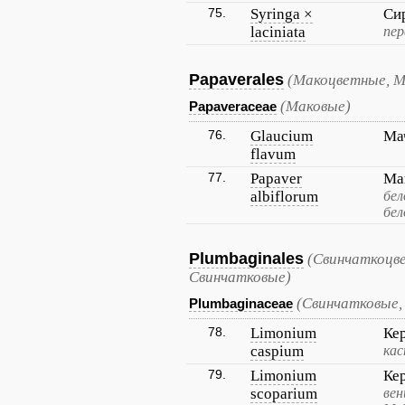
75.
Syringa ×
Си
laciniata
пер
Papaverales
(Макоцветные, М
(Маковые)
Papaveraceae
76.
Glaucium
Ма
flavum
77.
Papaver
Ма
albiflorum
бел
бел
Plumbaginales
(Свинчаткоцв
Свинчатковые)
(Свинчатковые,
Plumbaginaceae
78.
Limonium
Ке
caspium
кас
79.
Limonium
Ке
scoparium
вен