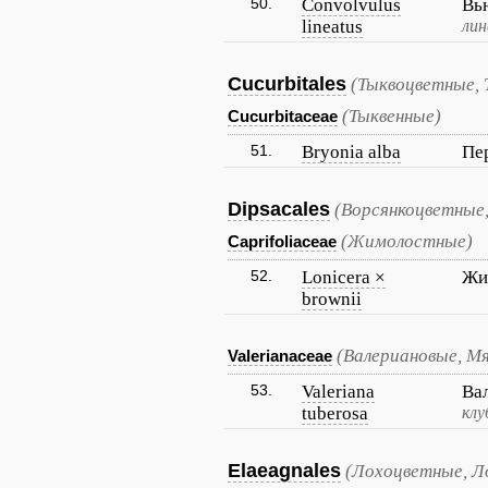
50.
Convolvulus
Вь
lineatus
лин
Cucurbitales
(Тыквоцветные, 
(Тыквенные)
Cucurbitaceae
51.
Bryonia alba
Пе
Dipsacales
(Ворсянкоцветные,
(Жимолостные)
Caprifoliaceae
52.
Lonicera ×
Жи
brownii
(Валериановые, М
Valerianaceae
53.
Valeriana
Ва
tuberosa
клу
Elaeagnales
(Лохоцветные, Л