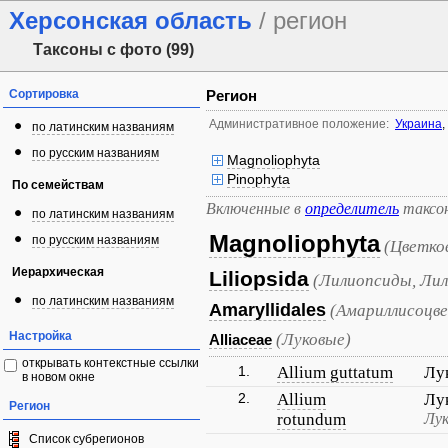
Херсонская область
/ регион
Таксоны с фото (99)
Сортировка
Регион
Административное положение:
Украина
,
по латинским названиям
по русским названиям
Magnoliophyta
Pinophyta
По семействам
Включенные в
определитель
таксо
по латинским названиям
Magnoliophyta
по русским названиям
(Цветко
Иерархическая
Liliopsida
(Лилиопсиды, Лил
по латинским названиям
Amaryllidales
(Амариллисоцв
Настройка
(Луковые)
Alliaceae
открывать контекстные ссылки
1.
Allium guttatum
Лу
в новом окне
2.
Allium
Лу
Регион
rotundum
Лук
Список субрегионов