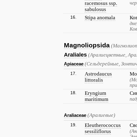
racemosus ssp.
чер
sabulosus
16.
Stipa anomala
Ко
дне
Ков
Magnoliopsida
(Магнолиоп
Araliales
(Аралиецветные, Ара
(Сельдерейные, Зонти
Apiaceae
17.
Astrodaucus
Мо
littoralis
(Мо
при
18.
Eryngium
Си
maritimum
пад
(Аралиевые)
Araliaceae
19.
Eleutherococcus
Св
sessiliflorus
(Ак
Эле