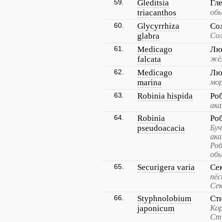
59.
Gleditsia
Гл
triacanthos
обы
60.
Glycyrrhiza
Со
glabra
Сол
61.
Medicago
Лю
falcata
жёл
62.
Medicago
Лю
marina
мор
63.
Robinia hispida
Ро
ака
64.
Robinia
Ро
pseudoacacia
Буч
ака
Роб
обы
65.
Securigera varia
Се
пёс
Сек
66.
Styphnolobium
Ст
japonicum
Кор
Сти