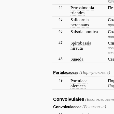
кип
44.
Petrosimonia
Пе
triandra
45.
Salicornia
Со
perennans
про
46.
Salsola pontica
Со
пон
47.
Spirobassia
Сп
hirsuta
вол
вол
48.
Suaeda
Св
(Портулаковые)
Portulacaceae
49.
Portulaca
По
oleracea
Пор
Convolvulales
(Вьюнковоцвет
(Вьюнковые)
Convolvulaceae