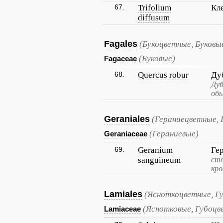
67.
Trifolium
Кл
diffusum
Fagales
(Букоцветные, Буковы
(Буковые)
Fagaceae
68.
Quercus robur
Ду
Дуб
обы
Geraniales
(Гераниецветные, 
(Гераниевые)
Geraniaceae
69.
Geranium
Ге
sanguineum
сто
кро
Lamiales
(Ясноткоцветные, Г
(Яснотковые, Губоцв
Lamiaceae