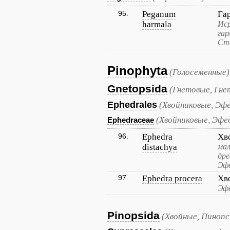
95.
Peganum
Га
harmala
Иср
гар
Ст
Pinophyta
(Голосеменные)
Gnetopsida
(Гнетовые, Гне
Ephedrales
(Хвойниковые, Эф
(Хвойниковые, Эфе
Ephedraceae
96.
Ephedra
Хв
distachya
мал
дре
Эфе
97.
Ephedra procera
Хв
Эфе
Pinopsida
(Хвойные, Пиноп