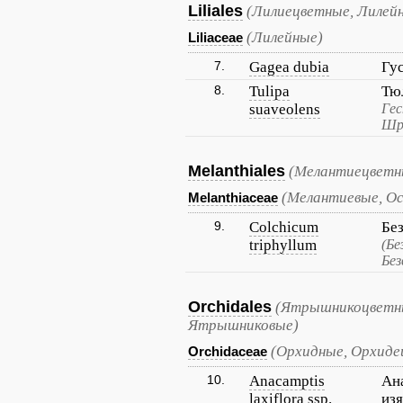
Liliales
(Лилиецветные, Лилей
(Лилейные)
Liliaceae
7.
Gagea dubia
Гу
8.
Tulipa
Тю
suaveolens
Гес
Шр
Melanthiales
(Мелантиецветн
(Мелантиевые, Ос
Melanthiaceae
9.
Colchicum
Бе
triphyllum
(Бе
Без
Orchidales
(Ятрышникоцветны
Ятрышниковые)
(Орхидные, Орхиде
Orchidaceae
10.
Anacamptis
Ан
laxiflora ssp.
из