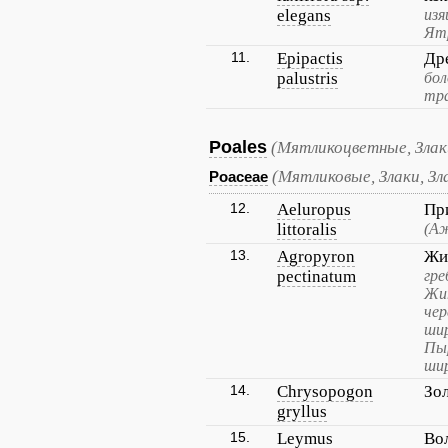
elegans
из
Ят
11.
Epipactis
Др
palustris
бо
тра
Poales
(Мятликоцветные, Злак
(Мятликовые, Злаки, Зл
Poaceae
12.
Aeluropus
Пр
littoralis
(Аж
13.
Agropyron
Жи
pectinatum
гре
Жи
че
шир
Пыр
шир
14.
Chrysopogon
Зо
gryllus
15.
Leymus
Во