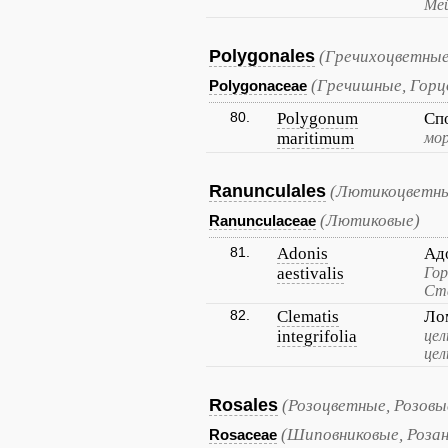
Мей
Polygonales
(Гречихоцветные
(Гречишные, Горц
Polygonaceae
80.
Polygonum
Сп
maritimum
мор
Ranunculales
(Лютикоцветны
(Лютиковые)
Ranunculaceae
81.
Adonis
Ад
aestivalis
Гор
Ста
82.
Clematis
Ло
integrifolia
це
цел
Rosales
(Розоцветные, Розовы
(Шиповниковые, Розан
Rosaceae