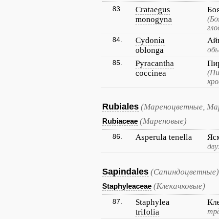
83.
Crataegus
Бо
monogyna
(Бо
гло
84.
Cydonia
Ай
oblonga
обы
85.
Pyracantha
Пи
coccinea
(Пи
кро
Rubiales
(Мареноцветные, Ма
(Мареновые)
Rubiaceae
86.
Asperula tenella
Яс
дву
Sapindales
(Сапиндоцветные)
(Клекачковые)
Staphyleaceae
87.
Staphylea
Кл
trifolia
трё