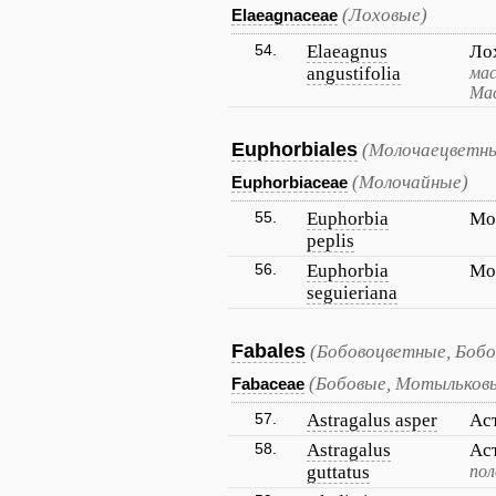
(Лоховые)
Elaeagnaceae
54.
Elaeagnus
Ло
angustifolia
мас
Мас
Euphorbiales
(Молочаецветны
(Молочайные)
Euphorbiaceae
55.
Euphorbia
Мо
peplis
56.
Euphorbia
Мо
seguieriana
Fabales
(Бобовоцветные, Бобо
(Бобовые, Мотыльков
Fabaceae
57.
Astragalus asper
Ас
58.
Astragalus
Ас
guttatus
по