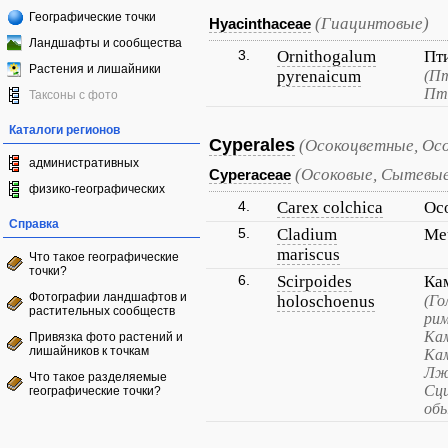
Географические точки
(Гиацинтовые)
Hyacinthaceae
Ландшафты и сообщества
3.
Ornithogalum
Пт
Растения и лишайники
pyrenaicum
(П
Пти
Таксоны с фото
Каталоги регионов
Cyperales
(Осокоцветные, Ос
административных
(Осоковые, Сытевы
Cyperaceae
физико-географических
4.
Carex colchica
Ос
Справка
5.
Cladium
Ме
mariscus
Что такое географические
точки?
6.
Scirpoides
Ка
Фотографии ландшафтов и
holoschoenus
(Го
растительных сообществ
ри
Ка
Привязка фото растений и
лишайников к точкам
Ка
Лж
Что такое разделяемые
Сци
географические точки?
обы