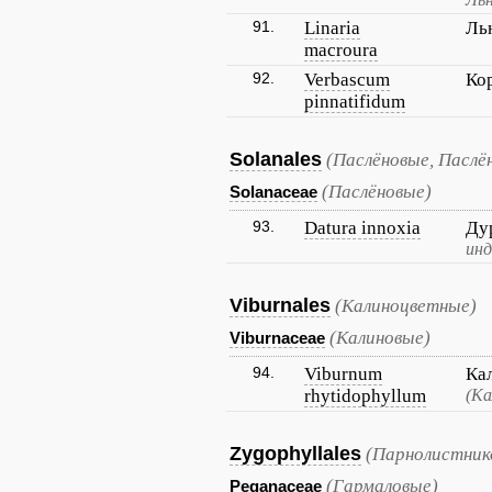
91.
Linaria
Ль
macroura
92.
Verbascum
Ко
pinnatifidum
Solanales
(Паслёновые, Паслё
(Паслёновые)
Solanaceae
93.
Datura innoxia
Ду
инд
Viburnales
(Калиноцветные)
(Калиновые)
Viburnaceae
94.
Viburnum
Ка
rhytidophyllum
(Ка
Zygophyllales
(Парнолистник
(Гармаловые)
Peganaceae