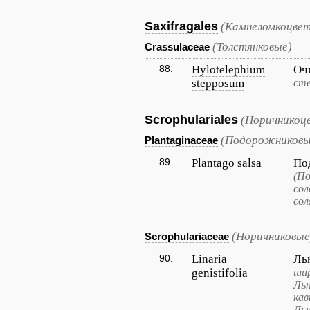
Saxifragales
(Камнеломкоцвет
(Толстянковые)
Crassulaceae
88.
Hylotelephium
Оч
stepposum
сте
Scrophulariales
(Норичникоц
(Подорожниковы
Plantaginaceae
89.
Plantago salsa
По
(П
сол
сол
(Норичниковые
Scrophulariaceae
90.
Linaria
Ль
genistifolia
шир
Льн
кав
Льн