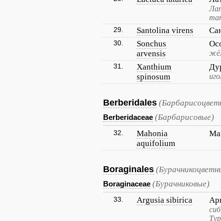
Лат
та
29.
Santolina virens
Са
30.
Sonchus
Ос
arvensis
жё
31.
Xanthium
Ду
spinosum
иго
Berberidales
(Барбарисоцвет
(Барбарисовые)
Berberidaceae
32.
Mahonia
Ма
aquifolium
Boraginales
(Бурачникоцветн
(Бурачниковые)
Boraginaceae
33.
Argusia sibirica
Ар
сиб
Тур