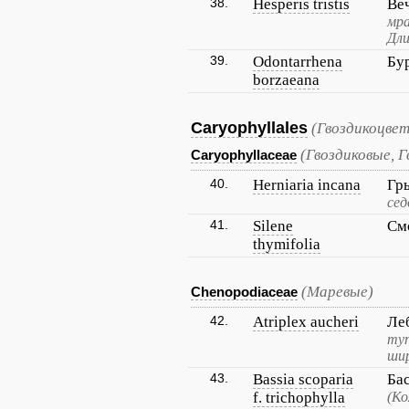
38.
Hesperis tristis
Ве
мра
Дли
39.
Odontarrhena
Бу
borzaeana
Caryophyllales
(Гвоздикоцве
(Гвоздиковые, 
Caryophyllaceae
40.
Herniaria incana
Гр
се
41.
Silene
См
thymifolia
(Маревые)
Chenopodiaceae
42.
Atriplex aucheri
Ле
туп
шир
43.
Bassia scoparia
Ба
f. trichophylla
(Ко