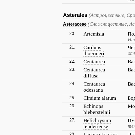
Asterales
(Астроцветные, Ср
(Сложноцветные, А
Asteraceae
20.
Artemisia
По
Не
21.
Carduus
Че
thoermeri
от
22.
Centaurea
Ва
23.
Centaurea
Ва
diffusa
24.
Centaurea
Ва
odessana
25.
Cirsium alatum
Бо
26.
Echinops
Мо
biebersteinii
27.
Helichrysum
Цм
tenderiense
тен
28.
Lactuca tatarica
Ла