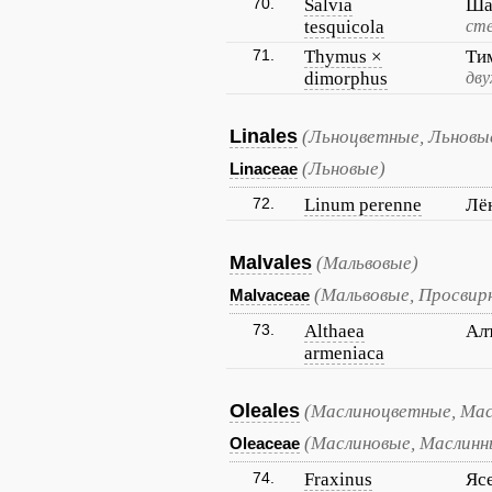
70.
Salvia
Ша
tesquicola
сте
71.
Thymus ×
Ти
dimorphus
дву
Linales
(Льноцветные, Льновы
(Льновые)
Linaceae
72.
Linum perenne
Лё
Malvales
(Мальвовые)
(Мальвовые, Просвир
Malvaceae
73.
Althaea
Ал
armeniaca
Oleales
(Маслиноцветные, Мас
(Маслиновые, Маслинн
Oleaceae
74.
Fraxinus
Яс