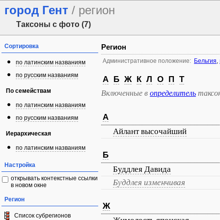
город Гент
/ регион
Таксоны с фото (7)
Сортировка
Регион
Административное положение:
Бельгия
,
по латинским названиям
по русским названиям
А
Б
Ж
К
Л
О
П
Т
По семействам
Включенные в
определитель
таксо
по латинским названиям
А
по русским названиям
Айлант высочайший
Иерархическая
по латинским названиям
Б
Настройка
Буддлея Давида
открывать контекстные ссылки
Буддлея изменчивая
в новом окне
Регион
Ж
Список субрегионов