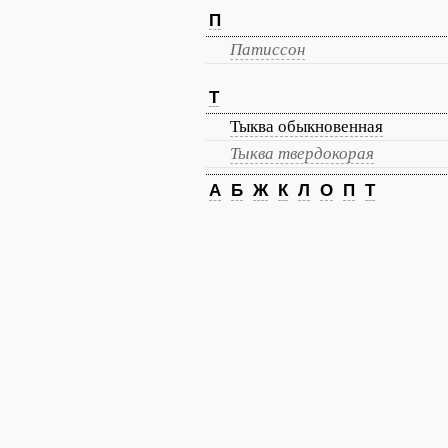
П
Патиссон
Т
Тыква обыкновенная
Тыква твердокорая
А
Б
Ж
К
Л
О
П
Т