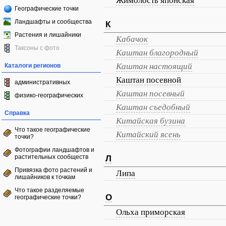
Жимолость японская
Географические точки
Ландшафты и сообщества
К
Растения и лишайники
Кабачок
Таксоны с фото
Каштан благородный
Каштан настоящий
Каталоги регионов
Каштан посевной
административных
Каштан посевный
физико-географических
Каштан съедобный
Справка
Китайская бузина
Что такое географические
Китайский ясень
точки?
Фотографии ландшафтов и
растительных сообществ
Л
Привязка фото растений и
Липа
лишайников к точкам
Что такое разделяемые
О
географические точки?
Ольха приморская