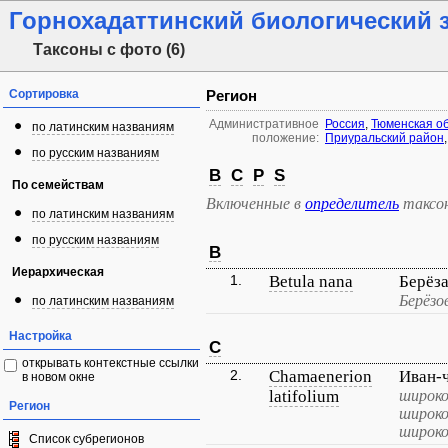
Горнохадаттинский биологический 
Таксоны с фото (6)
Сортировка
Регион
Административное
Россия
,
Тюменская о
по латинским названиям
положение:
Приуральский район
по русским названиям
B
C
P
S
По семействам
Включенные в
определитель
таксо
по латинским названиям
по русским названиям
B
Иерархическая
1.
Betula nana
Берёз
Берёзо
по латинским названиям
Настройка
C
открывать контекстные ссылки
2.
Chamaenerion
Иван-
в новом окне
latifolium
широко
Регион
широко
широк
Список субрегионов