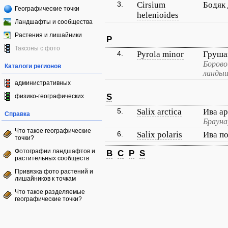
3.
Cirsium
Бодяк
Географические точки
helenioides
Ландшафты и сообщества
Растения и лишайники
P
Таксоны с фото
4.
Pyrola minor
Груша
Борово
Каталоги регионов
ландыш
административных
S
физико-географических
5.
Salix arctica
Ива а
Справка
Брауна
Что такое географические
6.
Salix polaris
Ива п
точки?
Фотографии ландшафтов и
B
C
P
S
растительных сообществ
Привязка фото растений и
лишайников к точкам
Что такое разделяемые
географические точки?