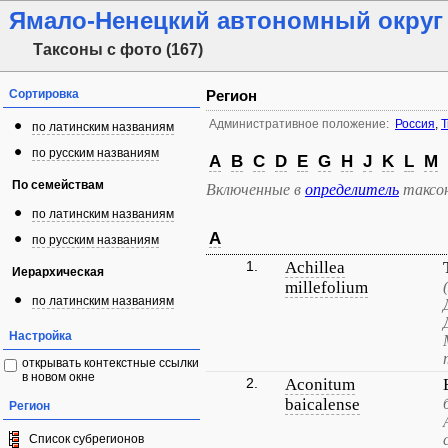
Ямало-Ненецкий автономный округ
Таксоны с фото (167)
Сортировка
Регион
Административное положение:
Россия
,
Т
по латинским названиям
по русским названиям
A
B
C
D
E
G
H
J
K
L
M
По семействам
Включенные в
определитель
таксо
по латинским названиям
A
по русским названиям
1.
Achillea
Иерархическая
millefolium
по латинским названиям
Настройка
открывать контекстные ссылки
в новом окне
2.
Aconitum
baicalense
Регион
Список субрегионов