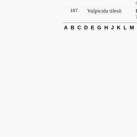
167.
Vulpicida tilesii
A
B
C
D
E
G
H
J
K
L
M