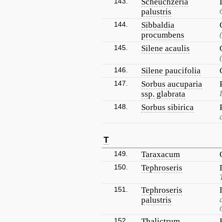
143.
Scheuchzeria
palustris
144.
Sibbaldia
procumbens
145.
Silene acaulis
146.
Silene paucifolia
147.
Sorbus aucuparia
ssp. glabrata
148.
Sorbus sibirica
T
149.
Taraxacum
150.
Tephroseris
151.
Tephroseris
palustris
152.
Thalictrum