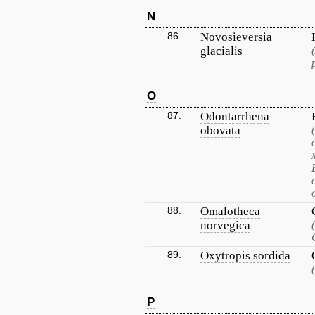
N
86.
Novosieversia
glacialis
O
87.
Odontarrhena
obovata
88.
Omalotheca
norvegica
89.
Oxytropis sordida
P