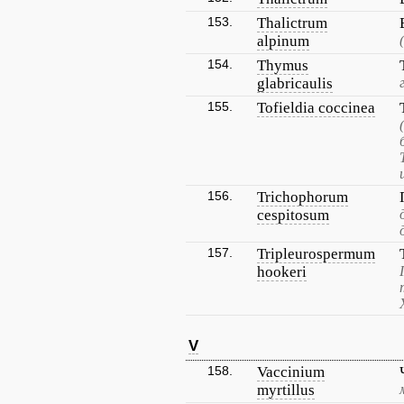
153.
Thalictrum
alpinum
154.
Thymus
glabricaulis
155.
Tofieldia coccinea
156.
Trichophorum
cespitosum
157.
Tripleurospermum
hookeri
V
158.
Vaccinium
myrtillus