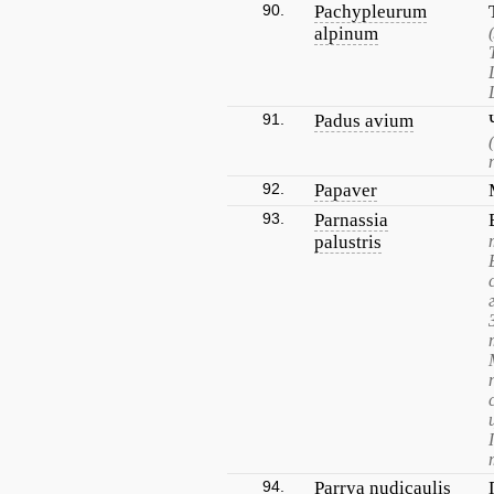
90.
Pachypleurum
alpinum
91.
Padus avium
92.
Papaver
93.
Parnassia
palustris
94.
Parrya nudicaulis