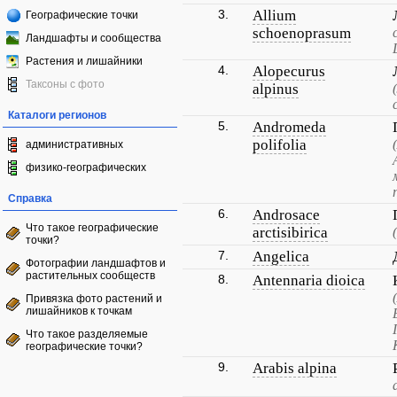
3.
Allium
Географические точки
schoenoprasum
Ландшафты и сообщества
Растения и лишайники
4.
Alopecurus
Таксоны с фото
alpinus
Каталоги регионов
5.
Andromeda
polifolia
административных
физико-географических
Справка
6.
Androsace
Что такое географические
arctisibirica
точки?
7.
Angelica
Фотографии ландшафтов и
растительных сообществ
8.
Antennaria dioica
Привязка фото растений и
лишайников к точкам
Что такое разделяемые
географические точки?
9.
Arabis alpina