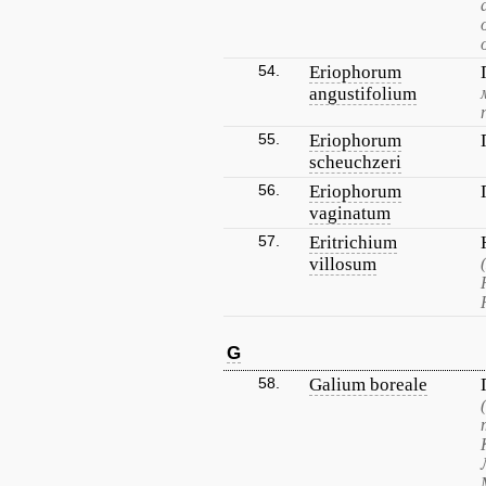
54.
Eriophorum
angustifolium
55.
Eriophorum
scheuchzeri
56.
Eriophorum
vaginatum
57.
Eritrichium
villosum
G
58.
Galium boreale