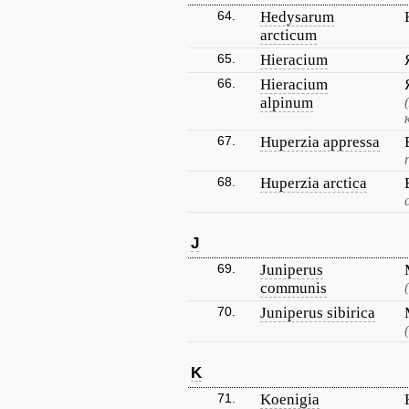
64.
Hedysarum
arcticum
65.
Hieracium
66.
Hieracium
alpinum
67.
Huperzia appressa
68.
Huperzia arctica
J
69.
Juniperus
communis
70.
Juniperus sibirica
K
71.
Koenigia