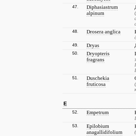
47.
Diphasiastrum
alpinum
48.
Drosera anglica
49.
Dryas
50.
Dryopteris
fragrans
51.
Duschekia
fruticosa
E
52.
Empetrum
53.
Epilobium
anagallidifolium