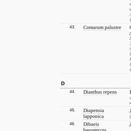
43.
Comarum palustre
D
44.
Dianthus repens
45.
Diapensia
lapponica
46.
Dibaeis
baeomyces