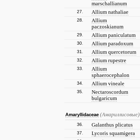
marschallianum
27.
Allium nathaliae
28.
Allium
paczoskianum
29.
Allium paniculatum
30.
Allium paradoxum
31.
Allium quercetorum
32.
Allium rupestre
33.
Allium
sphaerocephalon
34.
Allium vineale
35.
Nectaroscordum
bulgaricum
(Амариллисовые)
Amaryllidaceae
36.
Galanthus plicatus
37.
Lycoris squamigera