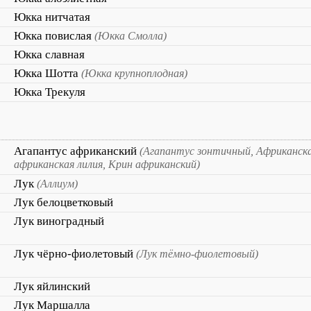
Юкка нитчатая
Юкка повислая
(Юкка Смолла)
Юкка славная
Юкка Шотта
(Юкка крупноплодная)
Юкка Трекуля
Агапантус африканский
(Агапантус зонтичный, Африканская
африканская лилия, Крин африканский)
Лук
(Аллиум)
Лук белоцветковый
Лук виноградный
Лук чёрно-фиолетовый
(Лук тёмно-фиолетовый)
Лук яйлинский
Лук Маршалла