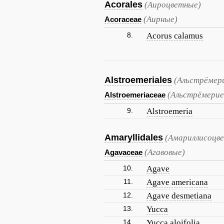
Acorales
(Аироцветные)
(Аирные)
Acoraceae
8.
Acorus calamus
Alstroemeriales
(Альстрёмер
(Альстрёмерие
Alstroemeriaceae
9.
Alstroemeria
Amaryllidales
(Амариллисоцв
(Агавовые)
Agavaceae
10.
Agave
11.
Agave americana
12.
Agave desmetiana
13.
Yucca
14.
Yucca aloifolia