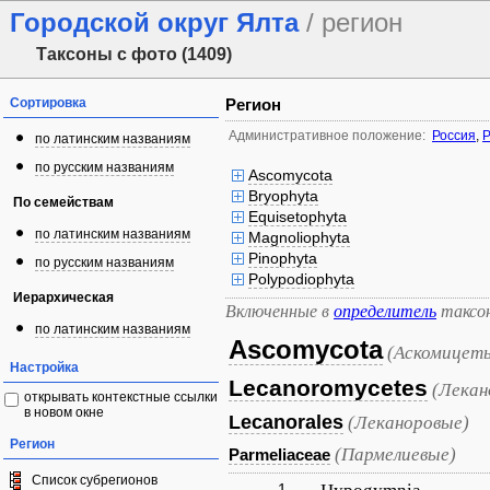
Городской округ Ялта
/ регион
Таксоны с фото (1409)
Сортировка
Регион
Административное положение:
Россия
,
Р
по латинским названиям
по русским названиям
Ascomycota
Bryophyta
По семействам
Equisetophyta
по латинским названиям
Magnoliophyta
Pinophyta
по русским названиям
Polypodiophyta
Иерархическая
Включенные в
определитель
таксо
по латинским названиям
Ascomycota
(Аскомицет
Настройка
Lecanoromycetes
(Лека
открывать контекстные ссылки
в новом окне
Lecanorales
(Леканоровые)
Регион
(Пармелиевые)
Parmeliaceae
Список субрегионов
1.