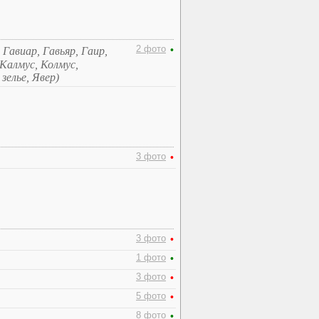
2 фото
•
Гавиар, Гавьяр, Гаир,
Калмус, Колмус,
зелье, Явер)
3 фото
•
3 фото
•
1 фото
•
3 фото
•
5 фото
•
8 фото
•