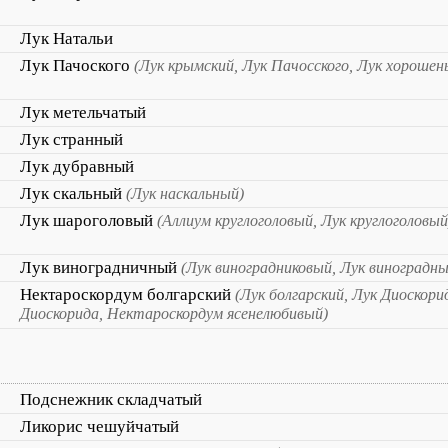
Лук Натальи
Лук Пачоского
(Лук крымский, Лук Пачосского, Лук хорошен
Лук метельчатый
Лук странный
Лук дубравный
Лук скальный
(Лук наскальный)
Лук шароголовый
(Аллиум круглоголовый, Лук круглоголовый
Лук виноградничный
(Лук виноградниковый, Лук виноградны
Нектароскордум болгарский
(Лук болгарский, Лук Диоскор
Диоскорида, Нектароскордум ясенелюбивый)
Подснежник складчатый
Ликорис чешуйчатый