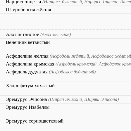
Нарцисс тацетта
(Нарцисс букетный, Нарцисс Тацета, Таце
Штернбергия жёлтая
Алоэ пятнистое
(Алоэ мыльное)
Венечник ветвистый
Асфоделина жёлтая
(Асфодель жёлтый, Асфоделюс жёлты
Асфоделина крымская
(Асфодель крымский, Асфоделюс кры
Асфодель дудчатая
(Асфоделюс дудчатый)
Хлорофитум хохлатый
Эремурус Эчисона
(Ширач Эчисона, Ширяш Эчисона)
Эремурус Изабеллы
Эремурус серноцветковый