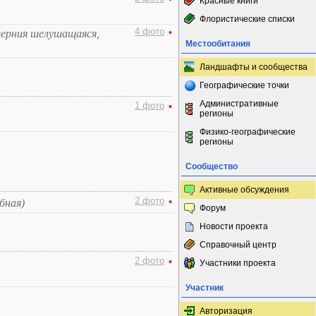
Красные книги
Флористические списки
4 фото
•
верния шелушащаяся,
Местообитания
Ландшафты и сообщества
Географические точки
Административные
1 фото
•
регионы
Физико-географические
регионы
Сообщество
Активные обсуждения
2 фото
•
бная)
Форум
Новости проекта
Справочный центр
2 фото
•
Участники проекта
Участник
Авторизация