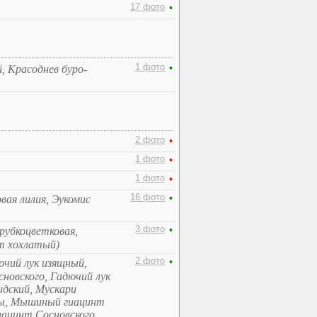
17 фото
•
1 фото
•
, Красоднев буро-
2 фото
•
1 фото
•
1 фото
•
16 фото
•
вая лилия, Эукомис
3 фото
•
рубкоцветковая,
т хохлатый)
2 фото
•
ючий лук изящный,
сновского, Гадючий лук
идский, Мускари
ры, Мышиный гиацинт
ацинт Сосновского,