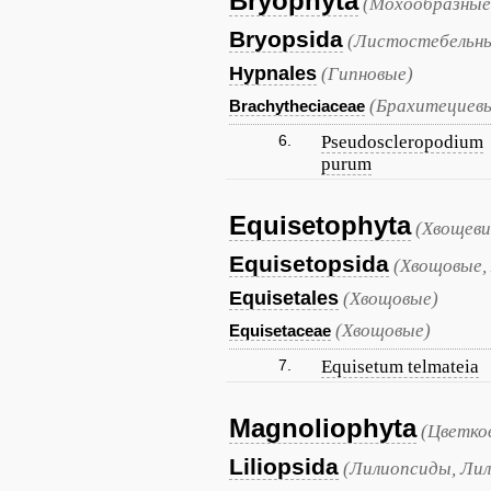
Bryophyta
(Мохообразные
Bryopsida
(Листостебельны
Hypnales
(Гипновые)
(Брахитециев
Brachytheciaceae
6.
Pseudoscleropodium
purum
Equisetophyta
(Хвощеви
Equisetopsida
(Хвощовые,
Equisetales
(Хвощовые)
(Хвощовые)
Equisetaceae
7.
Equisetum telmateia
Magnoliophyta
(Цветко
Liliopsida
(Лилиопсиды, Лил