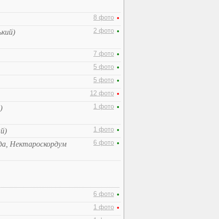
8 фото
•
2 фото
•
ький)
7 фото
•
5 фото
•
5 фото
•
12 фото
•
1 фото
•
)
1 фото
•
й)
6 фото
•
ида, Нектароскордум
6 фото
•
1 фото
•