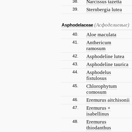
38.
Narcissus tazetta
39.
Sternbergia lutea
(Асфоделиевые)
Asphodelaceae
40.
Aloe maculata
41.
Anthericum
ramosum
42.
Asphodeline lutea
43.
Asphodeline taurica
44.
Asphodelus
fistulosus
45.
Chlorophytum
comosum
46.
Eremurus aitchisonii
47.
Eremurus ×
isabellinus
48.
Eremurus
thiodanthus