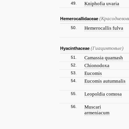
49.
Kniphofia uvaria
(Красодневов
Hemerocallidaceae
50.
Hemerocallis fulva
(Гиацинтовые)
Hyacinthaceae
51.
Camassia quamash
52.
Chionodoxa
53.
Eucomis
54.
Eucomis autumnalis
55.
Leopoldia comosa
56.
Muscari
armeniacum