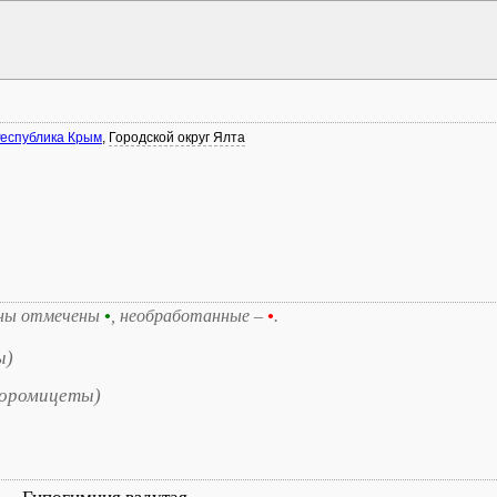
еспублика Крым
,
Городской округ Ялта
ны отмечены
•
, необработанные –
•
.
ы)
норомицеты)