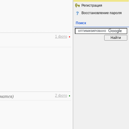
Регистрация
Восстановление пароля
Поиск
1 фото
•
2 фото
•
ьматея)