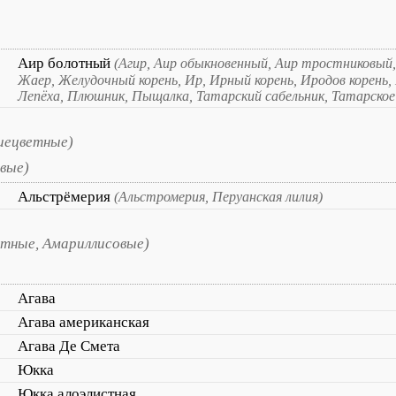
Аир болотный
(Агир, Аир обыкновенный, Аир тростниковый, 
Жаер, Желудочный корень, Ир, Ирный корень, Иродов корень, 
Лепёха, Плюшник, Пыщалка, Татарский сабельник, Татарское 
иецветные)
вые)
Альстрёмерия
(Альстромерия, Перуанская лилия)
етные, Амариллисовые)
Агава
Агава американская
Агава Де Смета
Юкка
Юкка алоэлистная