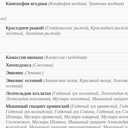
Книпхофия ягодная
(Книфофия ягодная, Тритома ягодная)
ые)
Красоднев рыжий
(Гемерокаллис рыжий, Красноднев рыжий
жёлтый, Лилейник рыжий)
Камассия квамаш
(Камассия съедобная)
Хионодокса
(Снеговик)
Эвкомис
(Эукомис)
Эвкомис осенний
(Ананасная лилия, Красивый вихор, Хохолко
осенний)
Леопольдия хохлатая
(Гадючий лук хохлатый, Леопольдия т
Леопольдия хохолковая, Мускари хохлатый, Мышиный гиацин
Мышиный гиацинт армянский
(Гадючий лук армянский, Гад
Гадючий лук колхидский, Гадючий лук Совича, Гадючий лук Со
Шовица, Мускари армянский, Мускари изящный, Мускари колх
Сосновского, Мускари Шовича, Мышиный гиацинт Александ
колхидский, Мышиный гиацинт многоцветковый, Мышиный ги