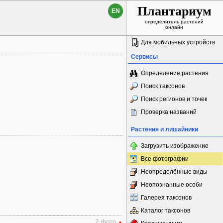
Плантариум
EN
определитель растений
онлайн
Для мобильных устройств
Сервисы
Определение растения
Поиск таксонов
Поиск регионов и точек
Проверка названий
Растения и лишайники
Загрузить изображение
Все фотографии
Неопределённые виды
Неопознанные особи
Галерея таксонов
Каталог таксонов
2 фото
•