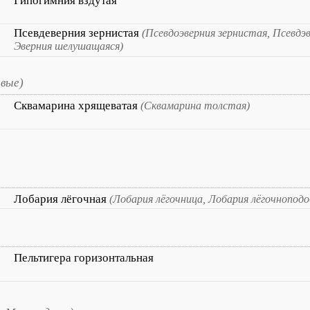
Гипогимния вздутая
Псевдеверния зернистая
(Псевдоэверния зернистая, Псевдэ
Эверния шелушащаяся)
вые)
Сквамарина хрящеватая
(Сквамарина толстая)
Лобария лёгочная
(Лобария лёгочница, Лобария лёгочноподо
Пельтигера горизонтальная