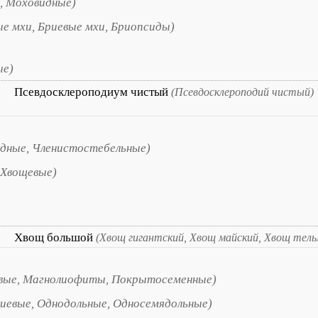
, Моховидные)
е мхи, Бриевые мхи, Бриопсиды)
ые)
Псевдосклероподиум чистый
(Псевдосклероподий чистый)
дные, Членистостебельные)
 Хвощевые)
Хвощ большой
(Хвощ гигантский, Хвощ майский, Хвощ тел
вые, Магнолиофиты, Покрытосеменные)
иевые, Однодольные, Односемядольные)