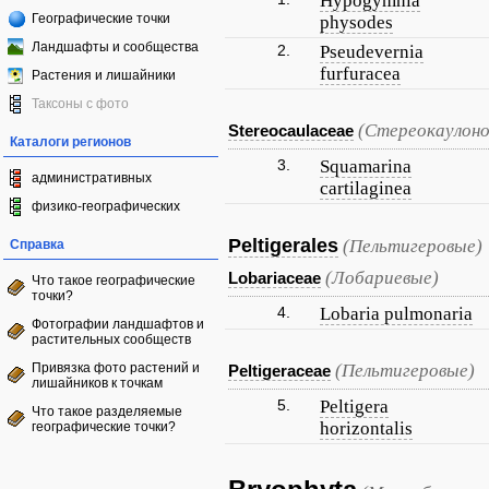
Hypogymnia
Географические точки
physodes
Ландшафты и сообщества
2.
Pseudevernia
furfuracea
Растения и лишайники
Таксоны с фото
(Стереокаулоно
Stereocaulaceae
Каталоги регионов
3.
Squamarina
административных
cartilaginea
физико-географических
Peltigerales
(Пельтигеровые)
Справка
(Лобариевые)
Lobariaceae
Что такое географические
точки?
4.
Lobaria pulmonaria
Фотографии ландшафтов и
растительных сообществ
Привязка фото растений и
(Пельтигеровые)
Peltigeraceae
лишайников к точкам
5.
Peltigera
Что такое разделяемые
horizontalis
географические точки?