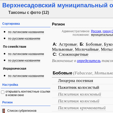
Верхнесадовский муниципальный о
Таксоны с фото (12)
Сортировка
Регион
Административное
Россия
,
город 
по латинским названиям
положение:
муниципальный
по русским названиям
А
:
Астровые
Б
:
Бобовые
Буко
;
,
По семействам
Мальвовые
Молочайные
Мотыл
,
,
С
:
Сложноцветные
по латинским названиям
Включенные в
определитель
таксо
по русским названиям
Иерархическая
Бобовые
(Fabaceae, Мотыльк
по латинским названиям
Люцерна посевная
Настройка
Пажитник колосистый
открывать контекстные ссылки
Пажитник колосковый
в новом окне
Пажитник колосовый
Регион
Пажитник крючковатый
Список субрегионов