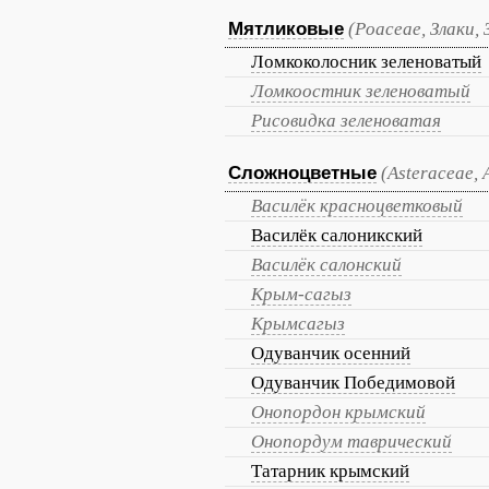
Мятликовые
(Poaceae, Злаки, 
Ломкоколосник зеленоватый
Ломкоостник зеленоватый
Рисовидка зеленоватая
Сложноцветные
(Asteraceae,
Василёк красноцветковый
Василёк салоникский
Василёк салонский
Крым-сагыз
Крымсагыз
Одуванчик осенний
Одуванчик Победимовой
Онопордон крымский
Онопордум таврический
Татарник крымский