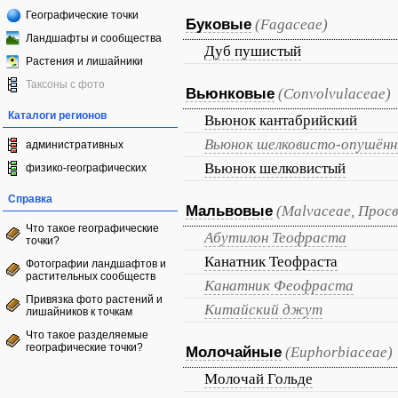
Географические точки
Буковые
(Fagaceae)
Ландшафты и сообщества
Дуб пушистый
Растения и лишайники
Таксоны с фото
Вьюнковые
(Convolvulaceae)
Каталоги регионов
Вьюнок кантабрийский
Вьюнок шелковисто-опушён
административных
Вьюнок шелковистый
физико-географических
Справка
Мальвовые
(Malvaceae, Прос
Что такое географические
Абутилон Теофраста
точки?
Канатник Теофраста
Фотографии ландшафтов и
растительных сообществ
Канатник Феофраста
Привязка фото растений и
Китайский джут
лишайников к точкам
Что такое разделяемые
географические точки?
Молочайные
(Euphorbiaceae)
Молочай Гольде