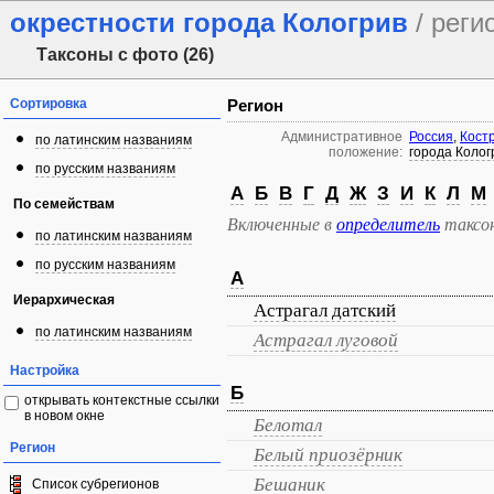
окрестности города Кологрив
/ реги
Таксоны с фото (26)
Сортировка
Регион
Административное
Россия
,
Кост
по латинским названиям
положение:
города Колог
по русским названиям
А
Б
В
Г
Д
Ж
З
И
К
Л
М
По семействам
Включенные в
определитель
таксо
по латинским названиям
по русским названиям
А
Иерархическая
Астрагал датский
по латинским названиям
Астрагал луговой
Настройка
Б
открывать контекстные ссылки
в новом окне
Белотал
Регион
Белый приозёрник
Бешаник
Список субрегионов