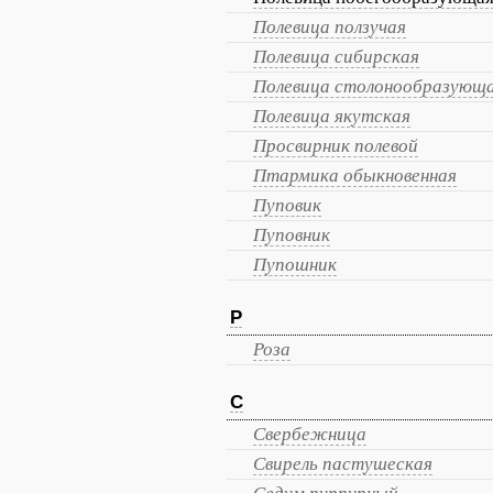
Полевица ползучая
Полевица сибирская
Полевица столонообразующ
Полевица якутская
Просвирник полевой
Птармика обыкновенная
Пуповик
Пуповник
Пупошник
Р
Роза
С
Свербежница
Свирель пастушеская