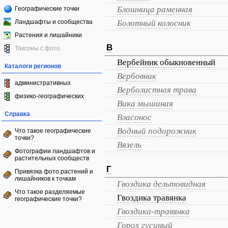
Блошница раменная
Географические точки
Ландшафты и сообщества
Болотный колосник
Растения и лишайники
В
Таксоны с фото
Вербейник обыкновенный
Каталоги регионов
Вербовник
административных
Верболистная трава
физико-географических
Вика мышиная
Справка
Власонос
Водный подорожник
Что такое географические
точки?
Вязель
Фотографии ландшафтов и
растительных сообществ
Г
Привязка фото растений и
лишайников к точкам
Гвоздика дельтовидная
Что такое разделяемые
Гвоздика травянка
географические точки?
Гвоздика-травянка
Горох гусиный