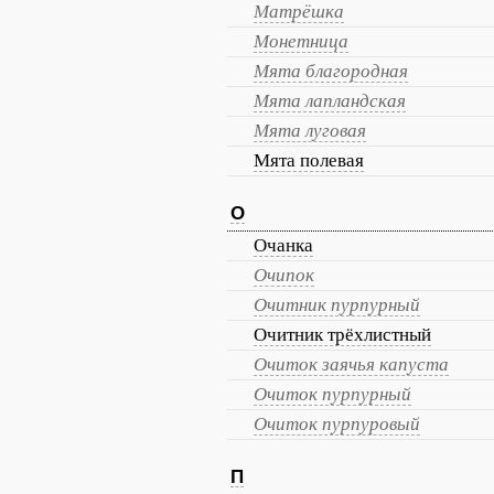
Матрёшка
Монетница
Мята благородная
Мята лапландская
Мята луговая
Мята полевая
О
Очанка
Очипок
Очитник пурпурный
Очитник трёхлистный
Очиток заячья капуста
Очиток пурпурный
Очиток пурпуровый
П