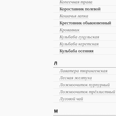
Копеечная трава
Короставник полевой
Кошачья лапка
Крестовник обыкновенный
Кровавник
Кульбаба гуцульская
Кульбаба керетская
Кульбаба осенняя
Л
Лаватера тюрингенская
Лесная желтуха
Ложноочиток пурпурный
Ложноочиток трёхлистный
Луговой чай
М