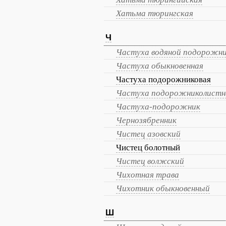
Хатьма тюрингская
Ч
Частуха водяной подорожн
Частуха обыкновенная
Частуха подорожниковая
Частуха подорожниколистн
Частуха-подорожник
Чернозябренник
Чистец азовский
Чистец болотный
Чистец волжский
Чихотная трава
Чихотник обыкновенный
Ш