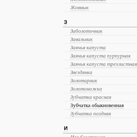
Жовнык
З
Заболоточник
Завальник
Заячья капуста
Заячья капуста пурпурная
Заячья капуста трехлистная
Звездянка
Золотарник
Золотоножка
Зубчатка красная
Зубчатка обыкновенная
Зубчатка поздняя
И