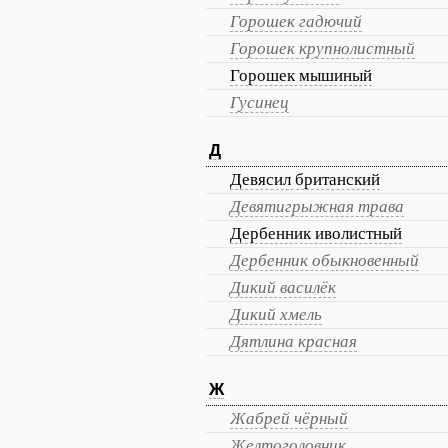
Горошек гадючий
Горошек крупнолистный
Горошек мышиный
Гусинец
Д
Девясил британский
Девятигрыжная трава
Дербенник иволистный
Дербенник обыкновенный
Дикий василёк
Дикий хмель
Дятлина красная
Ж
Жабрей чёрный
Желтоголовник