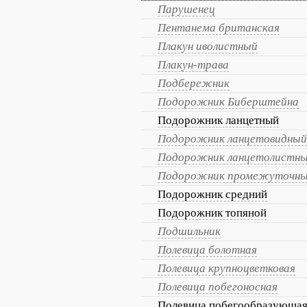
Парушенец
Пентанема британская
Плакун иволистный
Плакун-трава
Подбережник
Подорожник Биберштейна
Подорожник ланцетный
Подорожник ланцетовидный
Подорожник ланцетолистн
Подорожник промежуточн
Подорожник средний
Подорожник топяной
Подшильник
Полевица болотная
Полевица крупноцветковая
Полевица побегоносная
Полевица побегообразующа