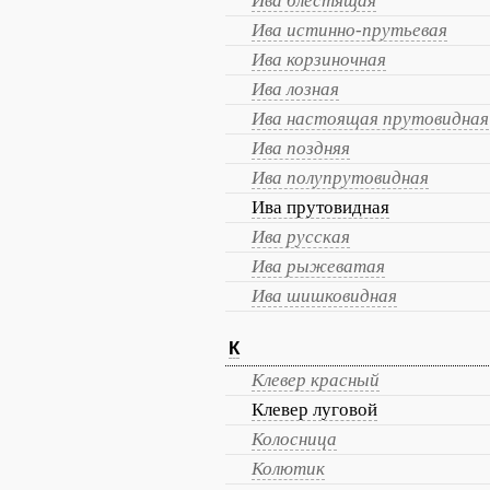
Ива блестящая
Ива истинно-прутьевая
Ива корзиночная
Ива лозная
Ива настоящая прутовидная
Ива поздняя
Ива полупрутовидная
Ива прутовидная
Ива русская
Ива рыжеватая
Ива шишковидная
К
Клевер красный
Клевер луговой
Колосница
Колютик