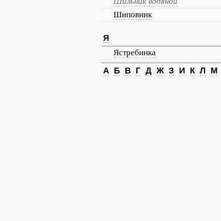
Шильник водяной
Шиповник
Я
Ястребинка
А
Б
В
Г
Д
Ж
З
И
К
Л
М