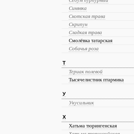
Седум пурпурный
Синявка
Скотская трава
Скрипун
Сладкая трава
Смолёвка татарская
Собачья роза
Т
Териак полевой
Тысячелистник птармика
У
Укусильник
Х
Хатьма тюрингенская
Хатьма тюрингийская