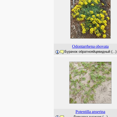
Odontarrhena
obovata
Бурачок обратнояйцевидный (...)
Potentilla
anserina
Лапчатка гусиная (...)