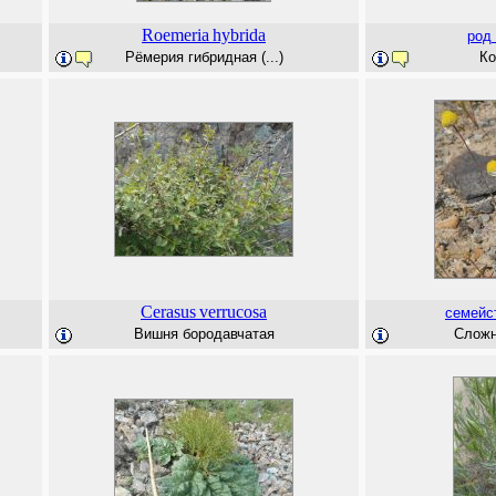
Roemeria
hybrida
род
Рёмерия гибридная (...)
Ко
Cerasus
verrucosa
семейс
Вишня бородавчатая
Сложно