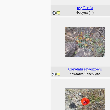
Ferula
род
Ферула (...)
Corydalis
sewerzowii
Хохлатка Северцова