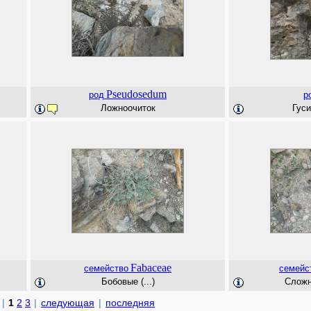
Pseudosedum
род
р
Ложноочиток
Гуси
Fabaceae
семейство
семейс
Бобовые (...)
Сложно
|
1
2
3
|
следующая
|
последняя