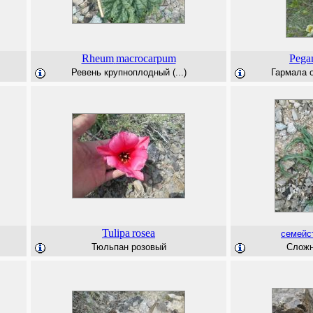
Rheum
macrocarpum
Pega
Ревень крупноплодный (...)
Гармала о
Tulipa
rosea
семейс
Тюльпан розовый
Сложно