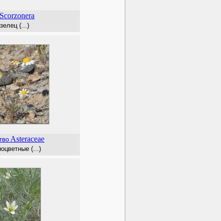
Scorzonera
зелец (...)
Asteraceae
тво
цветные (...)