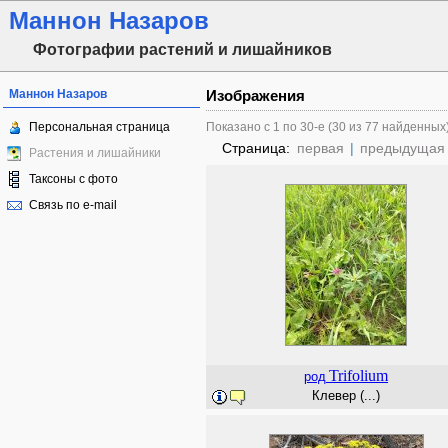
Маннон Назаров
Фотографии растений и лишайников
Маннон Назаров
Изображения
Персональная страница
Показано с 1 по 30-е (30 из 77 найденных
Страница:
первая
|
предыдущая
Растения и лишайники
Таксоны с фото
Связь по e-mail
Trifolium
род
Клевер (...)