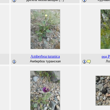
Amberboa
turanica
P
род
Амбербоа туранская
Ло