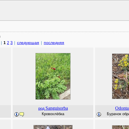
)
|
1
2
3
|
следующая
|
последняя
Sanguisorba
Odonta
род
Кровохлёбка
Бурачок обра