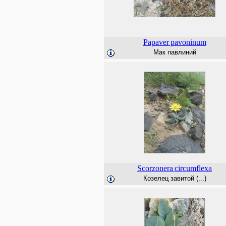
Papaver
pavoninum
Мак павлиний
Scorzonera
circumflexa
Козелец завитой (...)