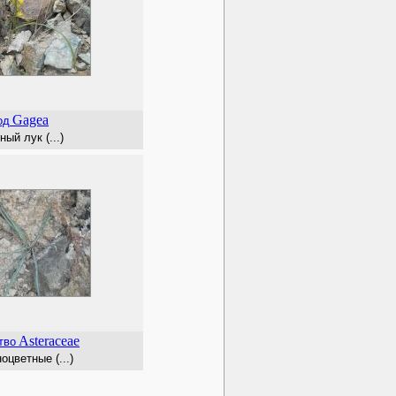
Gagea
од
ный лук (...)
Asteraceae
тво
цветные (...)