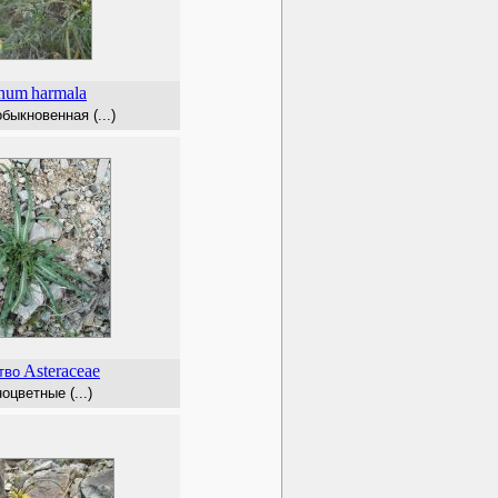
num
harmala
быкновенная (...)
Asteraceae
тво
цветные (...)