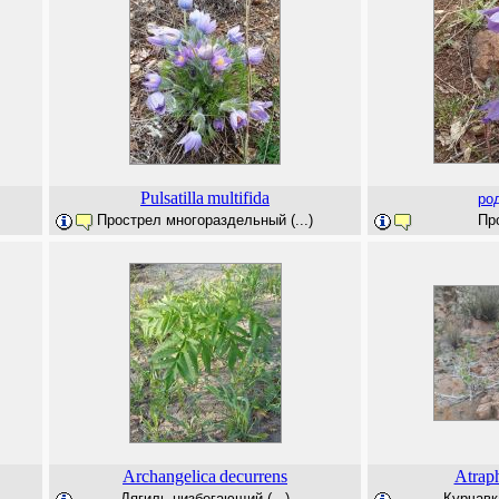
Pulsatilla
multifida
ро
Прострел многораздельный (...)
Про
Archangelica
decurrens
Atrap
Дягиль низбегающий (...)
Курчавк