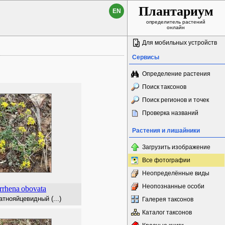
Плантариум
EN
определитель растений
онлайн
Для мобильных устройств
Сервисы
Определение растения
Поиск таксонов
Поиск регионов и точек
Проверка названий
Растения и лишайники
Загрузить изображение
Все фотографии
Неопределённые виды
Неопознанные особи
rrhena
obovata
тнояйцевидный (...)
Галерея таксонов
Каталог таксонов