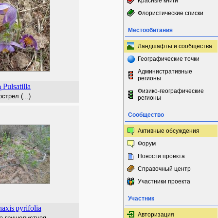
Красные книги
Флористические списки
Местообитания
Ландшафты и сообщества
Географические точки
Административные
регионы
Pulsatilla
д
Физико-географические
стрел (...)
регионы
Сообщество
Активные обсуждения
Форум
Новости проекта
Справочный центр
Участники проекта
Участник
haxis
pyrifolia
Авторизация
а грушелистная