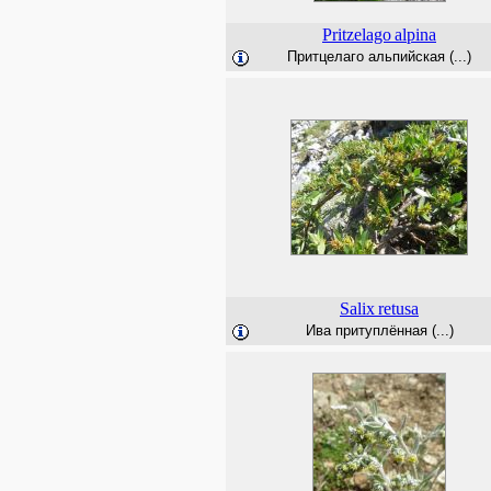
Pritzelago
alpina
Притцелаго альпийская (...)
Salix
retusa
Ива притуплённая (...)