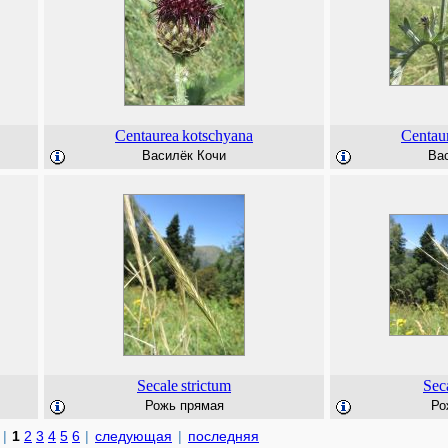
Centaurea
kotschyana
Centau
Василёк Кочи
Ва
Secale
strictum
Sec
Рожь прямая
Ро
|
1
2
3
4
5
6
|
следующая
|
последняя