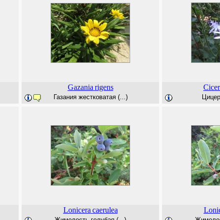
Gazania
rigens
Cicer
Газания жестковатая (...)
Цицер
Lonicera
caerulea
Loni
Жимолость голубая (...)
Жимолост