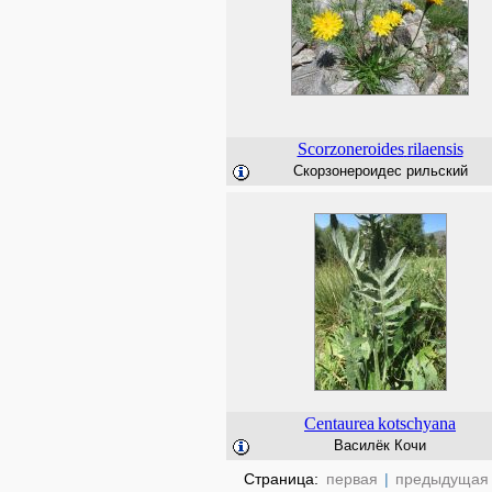
Scorzoneroides
rilaensis
Скорзонероидес рильский
Centaurea
kotschyana
Василёк Кочи
Страница:
первая
|
предыдущая