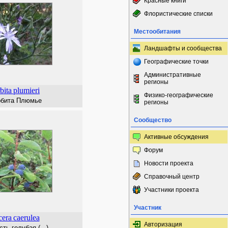
Красные книги
Флористические списки
Местообитания
Ландшафты и сообщества
Географические точки
Административные
регионы
bita
plumieri
Физико-географические
бита Плюмье
регионы
Сообщество
Активные обсуждения
Форум
Новости проекта
Справочный центр
Участники проекта
Участник
cera
caerulea
Авторизация
ь голубая (...)