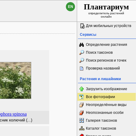
Плантариум
EN
определитель растений
онлайн
Для мобильных устройств
Сервисы
Определение растения
Поиск таксонов
Поиск регионов и точек
Проверка названий
Растения и лишайники
Загрузить изображение
Все фотографии
Неопределённые виды
Неопознанные особи
ophora
spinosa
ник колючий (...)
Галерея таксонов
Каталог таксонов