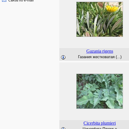
Связь по e-mail
Gazania
rigens
Газания жестковатая (...)
Cicerbita
plumieri
Цицербита Плюмье