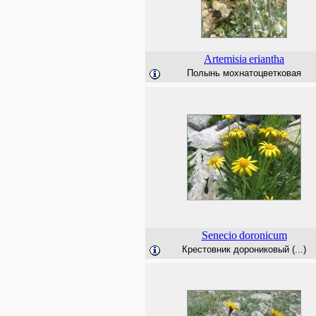
Artemisia
eriantha
Полынь мохнатоцветковая
Senecio
doronicum
Крестовник дорониковый (...)