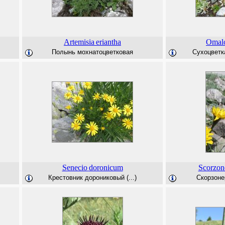
Artemisia
eriantha
Omalo
Полынь мохнатоцветковая
Сухоцветка
Senecio
doronicum
Scorzon
Крестовник дорониковый (...)
Скорзоне