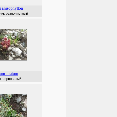
m
anisophyllon
ник разнолистный
dum
atratum
к черноватый