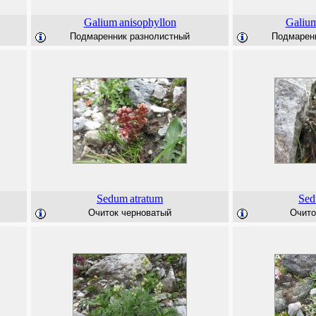
Galium
anisophyllon
Galiu
Подмаренник разнолистный
Подмарен
Sedum
atratum
Se
Очиток черноватый
Очито