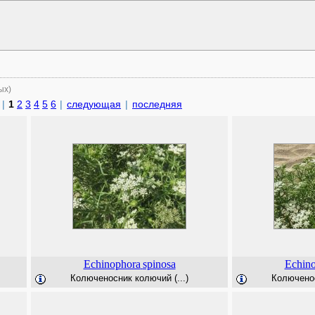
ых)
|
1
2
3
4
5
6
|
следующая
|
последняя
Echinophora
spinosa
Echin
Колюченосник колючий (...)
Колюченос