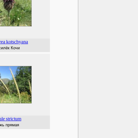
rea
kotschyana
силёк Кочи
ale
strictum
жь прямая