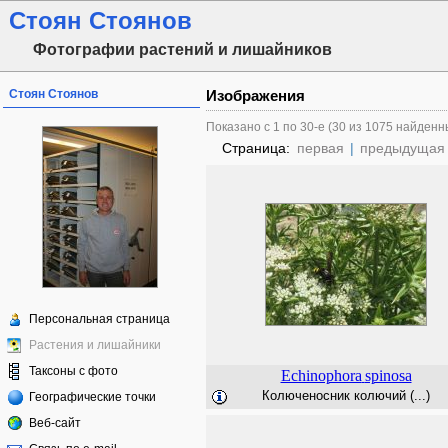
Стоян Стоянов
Фотографии растений и лишайников
Стоян Стоянов
Изображения
Показано с 1 по 30-е (30 из 1075 найденн
Страница:
первая
|
предыдущая
Персональная страница
Растения и лишайники
Таксоны с фото
Echinophora
spinosa
Колюченосник колючий (...)
Географические точки
Веб-сайт