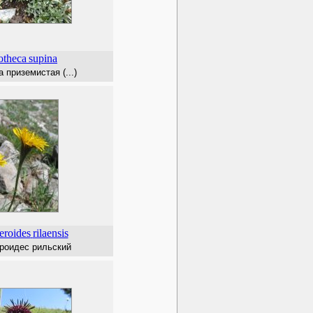
theca
supina
 приземистая (...)
eroides
rilaensis
роидес рильский