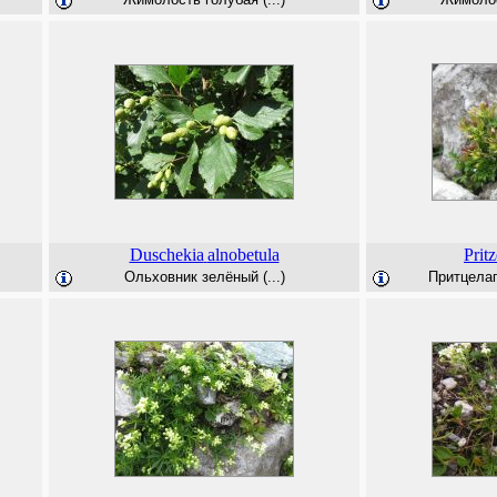
Duschekia
alnobetula
Prit
Ольховник зелёный (...)
Притцелаг