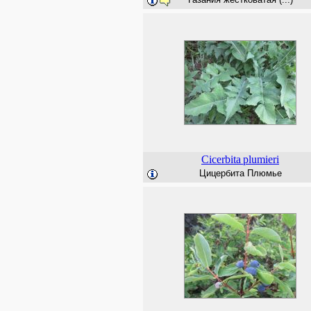
Cicerbita
plumieri
Цицербита Плюмье