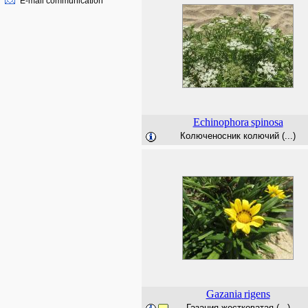
E-mail communication
Echinophora
spinosa
Колюченосник колючий (...)
Gazania
rigens
Газания жестковатая (...)