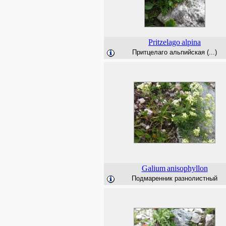
Pritzelago
alpina
Притцелаго альпийская (...)
Galium
anisophyllon
Подмаренник разнолистный