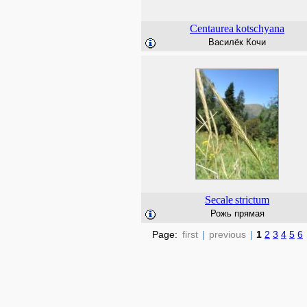
Centaurea
kotschyana
Василёк Кочи
Secale
strictum
Рожь прямая
Page:
first
|
previous
|
1
2
3
4
5
6