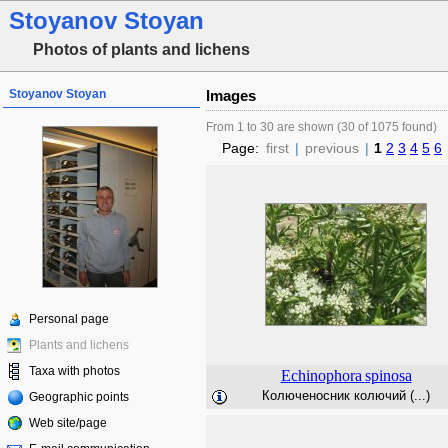
Stoyanov Stoyan
Photos of plants and lichens
Stoyanov Stoyan
Images
From 1 to 30 are shown (30 of 1075 found)
Page:
first
|
previous
|
1
2
3
4
5
6
Personal page
Plants and lichens
Taxa with photos
Echinophora
spinosa
Колюченосник колючий (...)
Geographic points
Web site/page