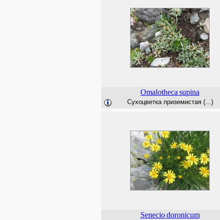
Omalotheca
supina
Сухоцветка приземистая (...)
Senecio
doronicum