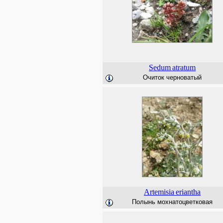
Sedum
atratum
Очиток черноватый
Artemisia
eriantha
Полынь мохнатоцветковая